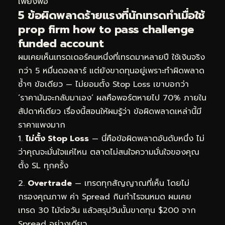
เพียงพอ
5 ข้อผิดพลาดร้ายแรงที่นักเทรดทำเมื่อใช้
prop firm how to pass challenge
funded account
ผมเคยเห็นเทรดเดอร์คนหนึ่งที่เทรดมาหลายปี ใช้เงินจริง
กว่า 5 หมื่นดอลลาร์ แต่ยังขาดทุนอยู่เพราะทำผิดพลาด
ซ้ำๆ ข้อเดียว — ไม่ยอมตั้ง Stop Loss เขาบอกว่า
‘ราคามันจะกลับมาเอง’ ผลคือพอร์ตหายไป 70% ภายใน
สัปดาห์เดียว เรื่องนี้สอนให้ผมรู้ว่า ข้อผิดพลาดเหล่านี้มี
ราคาแพงมาก
ไม่ตั้ง Stop Loss
— นี่คือข้อผิดพลาดอันดับหนึ่ง ไม่
ว่าคุณจะมั่นใจแค่ไหน ตลาดไม่สนใจความมั่นใจของคุณ
ตั้ง SL ทุกครั้ง
Overtrade
— เทรดทุกสัญญาณที่เห็น โดยไม่
กรองคุณภาพ ค่า Spread กินกำไรจนหมด ผมเคย
เทรด 30 ไม้ต่อวัน แล้วสรุปวันนั้นขาดทุน $200 จาก
Spread อย่างเดียว