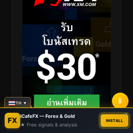
📱
TH ▼
Contact us
×
iCafeFX — Forex & Gold
FX
INSTALL
★ Free signals & analysis
Open
chaty