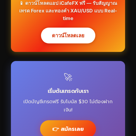
📱 ดาวน์โหลดแอป iCafeFX ฟรี — รับสัญญาณ
เทรด Forex และทองคำ XAU/USD แบบ Real-
time
ดาวน์โหลดเลย
🚀
เริ่มต้นเทรดกับเรา
เปิดบัญชีเทรดฟรี รับโบนัส $30 ไม่ต้องฝาก
เงิน!
👉 สมัครเลย