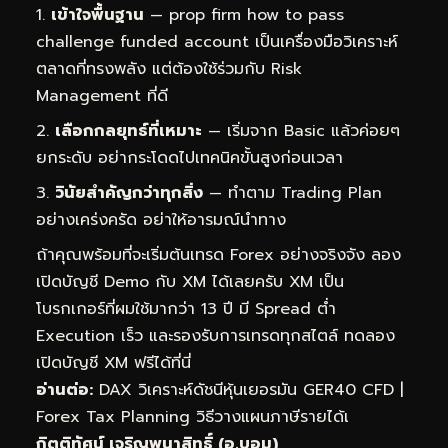
เข้าใจพื้นฐาน
— prop firm how to pass
challenge funded account เป็นเครื่องมือวิเคราะห์
ตลาดที่ทรงพลัง แต่ต้องใช้ร่วมกับ Risk
Management ที่ดี
เลือกกลยุทธ์ที่เหมาะ
— เริ่มจาก Basic แล้วค่อยๆ
ยกระดับ อย่ากระโดดไปเทคนิคขั้นสูงก่อนเวลา
วินัยสำคัญกว่าทุกสิ่ง
— ทำตาม Trading Plan
อย่างเคร่งครัด อย่าให้อารมณ์นำทาง
ถ้าคุณพร้อมที่จะเริ่มต้นเทรด Forex อย่างจริงจัง ลอง
เปิดบัญชี Demo กับ XM ได้เลยครับ XM เป็น
โบรกเกอร์ที่ผมใช้มากว่า 13 ปี มี Spread ต่ำ
Execution เร็ว และรองรับการเทรดทุกสไตล์
ทดลอง
เปิดบัญชี XM ฟรีได้ที่นี่
อ่านต่อ:
DAX วิเคราะห์ดัชนีหุ้นเยอรมัน GER40 CFD
|
Forex Tax Planning วิธีวางแผนภาษีรายได้เ
กิตติทัศน์ เจริญพนาสิทธิ์ (อ.บอม)