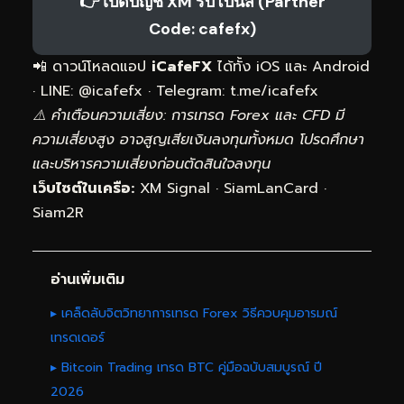
👉 เปิดบัญชี XM รับโบนัส (Partner
Code: cafefx)
📲 ดาวน์โหลดแอป
iCafeFX
ได้ทั้ง iOS และ Android
· LINE: @icafefx · Telegram:
t.me/icafefx
⚠️ คำเตือนความเสี่ยง: การเทรด Forex และ CFD มี
ความเสี่ยงสูง อาจสูญเสียเงินลงทุนทั้งหมด โปรดศึกษา
และบริหารความเสี่ยงก่อนตัดสินใจลงทุน
เว็บไซต์ในเครือ:
XM Signal
·
SiamLanCard
·
Siam2R
อ่านเพิ่มเติม
▸ เคล็ดลับจิตวิทยาการเทรด Forex วิธีควบคุมอารมณ์
เทรดเดอร์
▸ Bitcoin Trading เทรด BTC คู่มือฉบับสมบูรณ์ ปี
2026