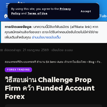
Aa
Font
By using this site, you agree to the
Privacy
Accept
Resizer
Policy
and
Terms of Use
.
🏠 หน้าแรก
ราคาทอง SPDR
📰 บทความ
🎬 YouTub
การเปิดเผยข้อมูล:
บทความนี้มีลิงก์พันธมิตร (affiliate link) หาก
คุณสมัครผ่านลิงก์ของเรา เราจะได้รับค่าคอมมิชชันโดยไม่มีค่าใช้จ่าย
เพิ่มเติมสำหรับคุณ
อ่านนโยบายฉบับเต็ม
📅 อัปเดตล่าสุด:
21 กรกฎาคม 2569
· เขียนโดย
อ.บอม
สอนเทรดฟรีมีระบบเทรดฟรี ตำนาน EA Semi-Auto เจ้าแรกในเมืองไทย
>
Blog
>
Forex Trading
FOREX TRADING
วิธีสอบผ่าน Challenge Prop
Firm คว้า Funded Account
Forex