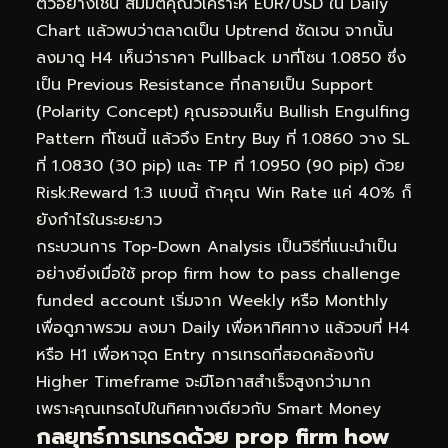
ตัวอย่างเช่น สมมติคุณวิเคราะห์ EUR/USD ใน Daily
Chart แล้วพบว่าตลาดเป็น Uptrend ชัดเจน จากนั้น
ลงมาดู H4 เห็นว่าราคา Pullback มาที่โซน 1.0850 ซึ่ง
เป็น Previous Resistance ที่กลายเป็น Support
(Polarity Concept) คุณรอจนเห็น Bullish Engulfing
Pattern ที่โซนนี้ แล้วจึง Entry Buy ที่ 1.0860 วาง SL
ที่ 1.0830 (30 pip) และ TP ที่ 1.0950 (90 pip) ด้วย
Risk:Reward 1:3 แบบนี้ ถ้าคุณ Win Rate แค่ 40% ก็
ยังกำไรในระยะยาว
กระบวนการ Top-Down Analysis เป็นวิธีที่แนะนำเป็น
อย่างยิ่งเมื่อใช้ prop firm how to pass challenge
funded account เริ่มจาก Weekly หรือ Monthly
เพื่อดูภาพรวม ลงมา Daily เพื่อหาทิศทาง แล้วจบที่ H4
หรือ H1 เพื่อหาจุด Entry การเทรดที่สอดคล้องกับ
Higher Timeframe จะมีโอกาสสำเร็จสูงกว่ามาก
เพราะคุณเทรดไปในทิศทางเดียวกับ Smart Money
กลยุทธ์การเทรดด้วย prop firm how