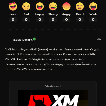
Love
Sad
Happy
Sleepy
Angry
Dead
Wink
0
0
0
0
0
0
0
อ.บอม iCafeFX
กิตติทัศน์ เจริญพนาสิทธิ์ (อ.บอม) — นักเทรด Forex ทองคำ และ Crypto
มากกว่า 13 ปี ประสบการณ์เทรดจริงในตลาด Forex ทองคำ และคริปโต
XM VIP Partner ที่ใช้บัญชีจริง ถ่ายทอดความรู้และกลยุทธ์จาก
ประสบการณ์ตรงผ่านบทความ คู่มือ และสัญญาณเทรด ผู้ก่อตั้งเครือข่าย
เว็บไซต์ iCafeFX สำหรับนักเทรดไทย
- Advertisement -