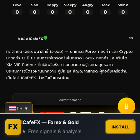
Love
Sad
Happy
Sleepy
Angry
Dead
Wink
0
0
0
0
0
0
0
อ.บอม iCafeFX
กิตติทัศน์ เจริญพนาสิทธิ์ (อ.บอม) — นักเทรด Forex ทองคำ และ Crypto
มากกว่า 13 ปี ประสบการณ์เทรดจริงในตลาด Forex ทองคำ และคริปโต
XM VIP Partner ที่ใช้บัญชีจริง ถ่ายทอดความรู้และกลยุทธ์จาก
ประสบการณ์ตรงผ่านบทความ คู่มือ และสัญญาณเทรด ผู้ก่อตั้งเครือข่าย
เว็บไซต์ iCafeFX สำหรับนักเทรดไทย
- Advertisement -
📱
TH ▼
Contact us
×
iCafeFX — Forex & Gold
FX
INSTALL
★ Free signals & analysis
Open
chaty