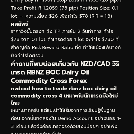
Take Profit ที่ 1.2059 (78 pip) Position Size: 0.1
lot → ความเสี่ยง $26 เพื่อกำไร $78 (R:R = 1:3)
ผลลัพธ์
ราคาวิ่งขึ้นตรงๆ ถึง TP ภายใน 2 วันทำการ กำไร
$78 จาก 0.1 lot ถ้าเทรดด้วย 1 lot จะกำไร $780 ที่
สำคัญคือ Risk:Reward Ratio ที่ดี ทำให้แม้จะแพ้บ้างก็
ยังกำไรโดยรวม
คำถามที่พบบ่อยเกี่ยวกับ NZD/CAD วิธี
เทรด RBNZ BOC Dairy Oil
Commodity Cross Forex
nzdcad how to trade rbnz boc dairy oil
commodity cross 4 เหมาะกับนักเทรดมือใหม่
ไหม
เหมาะมากครับ แต่แนะนำให้เริ่มจากการเรียนรู้พื้นฐาน
ก่อน จากนั้นทดลองใน Demo Account อย่างน้อย 1-
3 เดือน แล้วจึงค่อยเทรดจริงด้วยเงินน้อยๆ อย่าเพิ่ง