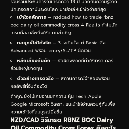
รวบรวมประสบการณ์เทรดกว่า 13 ปี บวกกับความรู้จาก
นักเทรดสถาบันระดับโลก มาย่อยให้เข้าใจง่ายที่สุด
เข้าใจหลักการ
— nzdcad how to trade rbnz
boc dairy oil commodity cross 4 คืออะไร ทำไมนัก
เทรดมืออาชีพถึงให้ความสำคัญ
กลยุทธ์ใช้ได้จริง
— 3 ระดับตั้งแต่ Basic ถึง
Advanced พร้อม entry/SL/TP ชัดเจน
หลีกเลี่ยงกับดัก
— ข้อผิดพลาดที่ทำให้เทรดเดอร์
ส่วนใหญ่ขาดทุน
ตัวอย่างเทรดจริง
— สถานการณ์จำลองพร้อม
ผลลัพธ์ที่จับต้องได้
ถ้าคุณยังไม่เคยอ่านบทความ
หุ้น Tech Apple
Google Microsoft วิเคราะ
แนะนำให้อ่านควบคู่กันเพื่อ
ความเข้าใจที่สมบูรณ์ยิ่งขึ้น
NZD/CAD วิธีเทรด RBNZ BOC Dairy
Oil Commodity Cross Forex คืออะไร