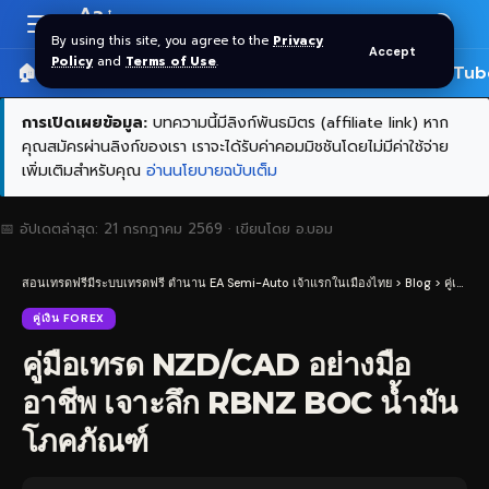
Aa
Font
By using this site, you agree to the
Privacy
Accept
Resizer
Policy
and
Terms of Use
.
🏠 หน้าแรก
ราคาทอง SPDR
📰 บทความ
🎬 YouTub
การเปิดเผยข้อมูล:
บทความนี้มีลิงก์พันธมิตร (affiliate link) หาก
คุณสมัครผ่านลิงก์ของเรา เราจะได้รับค่าคอมมิชชันโดยไม่มีค่าใช้จ่าย
เพิ่มเติมสำหรับคุณ
อ่านนโยบายฉบับเต็ม
📅 อัปเดตล่าสุด:
21 กรกฎาคม 2569
· เขียนโดย
อ.บอม
สอนเทรดฟรีมีระบบเทรดฟรี ตำนาน EA Semi-Auto เจ้าแรกในเมืองไทย
>
Blog
>
คู่เงิน Forex
คู่เงิน FOREX
คู่มือเทรด NZD/CAD อย่างมือ
อาชีพ เจาะลึก RBNZ BOC น้ำมัน
โภคภัณฑ์