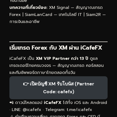
YouTube
บทความที่เกี่ยวข้อง:
XM Signal — สัญญาณเทรด
Forex
|
SiamLanCard — เทคโนโลยี IT
|
Siam2R —
การเงินและอาชีพ
เริ่มเทรด Forex กับ XM ผ่าน
iCafeFX
iCafeFX เป็น
XM VIP Partner กว่า 13 ปี
ดูแล
เทรดเดอร์ไทยครบวงจร — สัญญาณเทรด คอร์สสอน
และทีมซัพพอร์ตภาษาไทยตลอดทั้งวัน
👉 เปิดบัญชี XM รับโบนัส (Partner
Code: cafefx)
📲 ดาวน์โหลดแอป
iCafeFX
ได้ทั้ง iOS และ Android
· LINE: @icafefx · Telegram:
t.me/icafefx
⚠️ คำเตือนความเสี่ยง: การเทรด Forex และ CFD มี