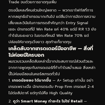
Trade จบด้วยการขาดทุนเพิ่ม
ตรงนี้แหละที่คนส่วนใหญ่พลาด — พวกเขาโฟกัสที่การ
หากลยุทธ์เข้าเทรดมากเกินไป แต่ลืมว่าการจัดการความ
เสี่ยงและวินัยในการเทรดสำคัญกว่า Entry Signal
เยอะ นักเทรดที่มี Win Rate แค่ 40% แต่มี R:R 1:3 ยัง
กำไรในระยะยาว ในขณะที่คนมี Win Rate 70% แต่
ปล่อยให้ขาดทุนวิ่งยาว สุดท้ายก็ขาดทุน
เคล็ดลับจากเทรดเดอร์มืออาชีพ — สิ่งที่
ไม่ค่อยมีใครบอก
ผมรวบรวมเคล็ดลับเหล่านี้จากประสบการณ์ส่วนตัวและ
จากการพูดคุยกับเทรดเดอร์ที่ทำกำไรสม่ำเสมอ สิ่งเหล่า
นี้ไม่ค่อยมีสอนในคอร์สเทรดทั่วไป
เทรดน้อยลง ได้มากขึ้น
— A+ Setup เท่านั้น อย่า
เทรดเพราะเบื่อ นักเทรดระดับ Prop Firm เทรดแค่ 2-4
ไม้ต่อสัปดาห์ แต่ทุกไม้คือ High Quality
ดูว่า Smart Money ทำอะไร ไม่ใช่ Retail
—