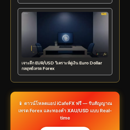
เจาะลึก EUR/USD วิเคราะห์คู่เงิน Euro Dollar
กลยุทธ์เทรด Forex
📱 ดาวน์โหลดแอป iCafeFX ฟรี — รับสัญญาณ
เทรด Forex และทองคำ XAU/USD แบบ Real-
time