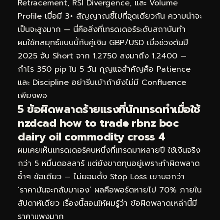
Retracement, RSI Divergence, และ Volume
Profile เมื่อมี 3+ สัญญาณชี้ไปที่จุดเดียวกัน ความน่าจะ
เป็นจะสูงมาก — นี่คือสิ่งที่เทรดเดอร์ระดับสถาบันทำ
ผมใช้กลยุทธ์แบบนี้กับคู่เงิน GBP/USD เมื่อช่วงต้นปี
2025 จับ Short จาก 1.2750 ลงมาถึง 1.2400 —
กำไร 350 pip ใน 5 วัน กุญแจสำคัญคือ Patience
และ Discipline อย่ารีบเข้าถ้ายังไม่มี Confluence
เพียงพอ
5 ข้อผิดพลาดร้ายแรงที่นักเทรดทำเมื่อใช้
nzdcad how to trade rbnz boc
dairy oil commodity cross 4
ผมเคยเห็นเทรดเดอร์คนหนึ่งที่เทรดมาหลายปี ใช้เงินจริง
กว่า 5 หมื่นดอลลาร์ แต่ยังขาดทุนอยู่เพราะทำผิดพลาด
ซ้ำๆ ข้อเดียว — ไม่ยอมตั้ง Stop Loss เขาบอกว่า
‘ราคามันจะกลับมาเอง’ ผลคือพอร์ตหายไป 70% ภายใน
สัปดาห์เดียว เรื่องนี้สอนให้ผมรู้ว่า ข้อผิดพลาดเหล่านี้มี
ราคาแพงมาก