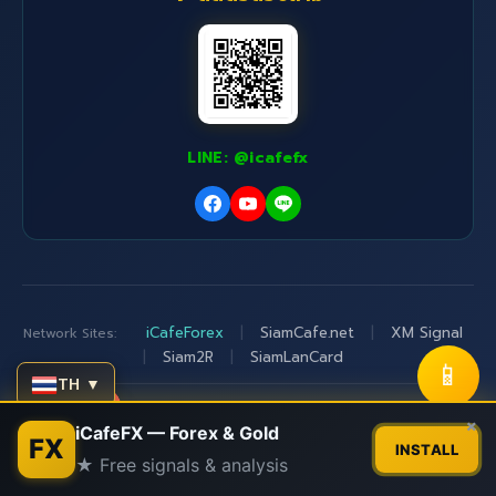
LINE: @icafefx
iCafeForex
|
SiamCafe.net
|
XM Signal
Network Sites:
|
Siam2R
|
SiamLanCard
📱
TH ▼
© 2015-2026
iCafeFX.com
|
อ.บอม
|
SiamCafe.net
Contact us
×
iCafeFX — Forex & Gold
FX
Since 1997
INSTALL
★ Free signals & analysis
Open
"Integrity above everything" - ความซื่อสัตย์เหนือสิ่งอื่น
chaty