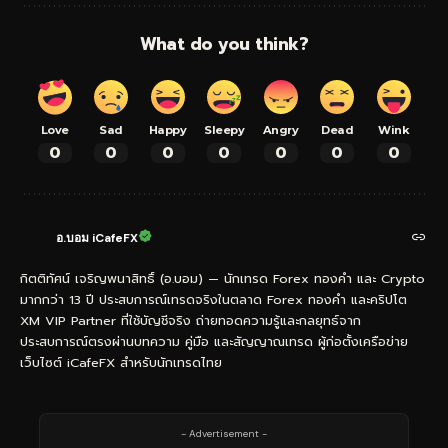
What do you think?
Love
Sad
Happy
Sleepy
Angry
Dead
Wink
0
0
0
0
0
0
0
อ.บอม iCafeFX
กิตติทัศน์ เจริญพนาสิทธิ์ (อ.บอม) — นักเทรด Forex ทองคำ และ Crypto
มากกว่า 13 ปี ประสบการณ์เทรดจริงในตลาด Forex ทองคำ และคริปโต
XM VIP Partner ที่ใช้บัญชีจริง ถ่ายทอดความรู้และกลยุทธ์จาก
ประสบการณ์ตรงผ่านบทความ คู่มือ และสัญญาณเทรด ผู้ก่อตั้งเครือข่าย
เว็บไซต์ iCafeFX สำหรับนักเทรดไทย
- Advertisement -