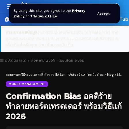
Aa
Font
By using this site, you agree to the
Privacy
Accept
Resizer
Policy
and
Terms of Use
.
🏠 หน้าแรก
ราคาทอง SPDR
📰 บทความ
🎬 YouTub
การเปิดเผยข้อมูล:
บทความนี้มีลิงก์พันธมิตร (affiliate link) หาก
คุณสมัครผ่านลิงก์ของเรา เราจะได้รับค่าคอมมิชชันโดยไม่มีค่าใช้จ่าย
เพิ่มเติมสำหรับคุณ
อ่านนโยบายฉบับเต็ม
📅 อัปเดตล่าสุด:
7 สิงหาคม 2569
· เขียนโดย
อ.บอม
สอนเทรดฟรีมีระบบเทรดฟรี ตำนาน EA Semi-Auto เจ้าแรกในเมืองไทย
>
Blog
>
Money Management
MONEY MANAGEMENT
Confirmation Bias อคติร้าย
ทำลายพอร์ตเทรดเดอร์ พร้อมวิธีแก้
2026