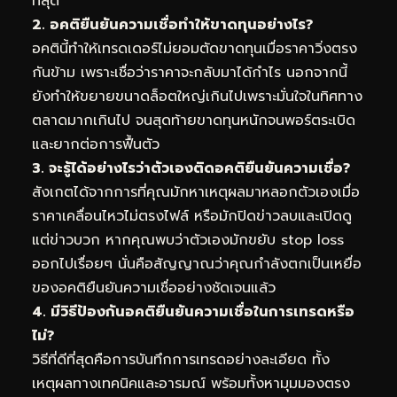
ที่สุด
2. อคติยืนยันความเชื่อทำให้ขาดทุนอย่างไร?
อคตินี้ทำให้เทรดเดอร์ไม่ยอมตัดขาดทุนเมื่อราคาวิ่งตรง
กันข้าม เพราะเชื่อว่าราคาจะกลับมาได้กำไร นอกจากนี้
ยังทำให้ขยายขนาดล็อตใหญ่เกินไปเพราะมั่นใจในทิศทาง
ตลาดมากเกินไป จนสุดท้ายขาดทุนหนักจนพอร์ตระเบิด
และยากต่อการฟื้นตัว
3. จะรู้ได้อย่างไรว่าตัวเองติดอคติยืนยันความเชื่อ?
สังเกตได้จากการที่คุณมักหาเหตุผลมาหลอกตัวเองเมื่อ
ราคาเคลื่อนไหวไม่ตรงไฟล์ หรือมักปิดข่าวลบและเปิดดู
แต่ข่าวบวก หากคุณพบว่าตัวเองมักขยับ stop loss
ออกไปเรื่อยๆ นั่นคือสัญญาณว่าคุณกำลังตกเป็นเหยื่อ
ของอคติยืนยันความเชื่ออย่างชัดเจนแล้ว
4. มีวิธีป้องกันอคติยืนยันความเชื่อในการเทรดหรือ
ไม่?
วิธีที่ดีที่สุดคือการบันทึกการเทรดอย่างละเอียด ทั้ง
เหตุผลทางเทคนิคและอารมณ์ พร้อมทั้งหามุมมองตรง