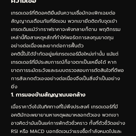
ความเชื่อ
เทรดเดอร์ที่ติดอคติยืนยันความเชื่อมักจะเพิกเฉยต่อ
สัญญาณเตือนภัยที่ชัดเจน พวกเขายึดติดกับจุดเข้า
เทรดเดิมแม้ว่ากราฟราคาจะพังทลายก็ตาม พฤติกรรม
เหล่านี้คือสาเหตุหลักที่ทำให้พอร์ตการลงทุนขาดทุน
อย่างต่อเนื่องและยากต่อการฟื้นตัว
อคตินี้ไม่ได้จำกัดอยู่แค่เทรดเดอร์มือใหม่เท่านั้น แม้แต่
เทรดเดอร์ที่มีประสบการณ์ก็อาจตกเป็นเหยื่อได้ หาก
ขาดการระมัดระวังและระบบตรวจสอบการตัดสินใจที่ดีพอ
การสังเกตตัวเองอย่างต่อเนื่องจึงเป็นสิ่งจำเป็นอย่าง
ยิ่ง
1. การมองข้ามสัญญาณบอกล้าง
เมื่อราคาวิ่งไปในทิศทางที่ไม่พึงประสงค์ เทรดเดอร์ที่มี
อคติมักจะพยายามหาเหตุผลมาหลอกตัวเอง พวกเขา
อาจคิดว่ามันเป็นแค่การพักตัวชั่วคราว ทั้งที่ตัวชี้วัดอย่าง
RSI หรือ MACD บอกชัดเจนว่าแรงซื้อกำลังหมดไปและ