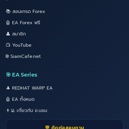
📚 สอนเทรด Forex
🤖 EA Forex ฟรี
👤 สมาชิก
📺 YouTube
🌐 SiamCafe.net
🎯 EA Series
🎩 REDHAT WARP EA
🤖 EA ทั้งหมด
👨‍💻 เกี่ยวกับ อ.บอม
💬 ติดต่อสอบถาม