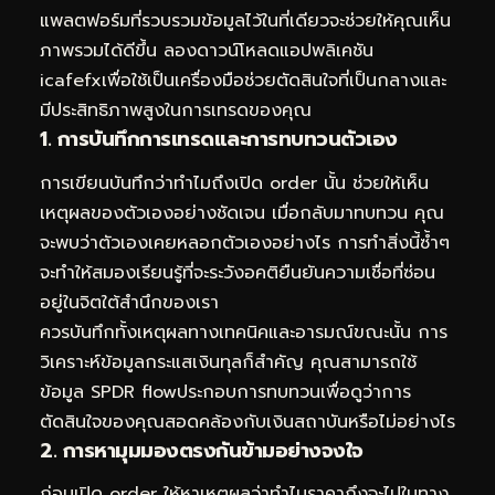
แพลตฟอร์มที่รวบรวมข้อมูลไว้ในที่เดียวจะช่วยให้คุณเห็น
ภาพรวมได้ดีขึ้น ลองดาวน์โหลด
แอปพลิเคชัน
icafefx
เพื่อใช้เป็นเครื่องมือช่วยตัดสินใจที่เป็นกลางและ
มีประสิทธิภาพสูงในการเทรดของคุณ
1. การบันทึกการเทรดและการทบทวนตัวเอง
การเขียนบันทึกว่าทำไมถึงเปิด order นั้น ช่วยให้เห็น
เหตุผลของตัวเองอย่างชัดเจน เมื่อกลับมาทบทวน คุณ
จะพบว่าตัวเองเคยหลอกตัวเองอย่างไร การทำสิ่งนี้ซ้ำๆ
จะทำให้สมองเรียนรู้ที่จะระวังอคติยืนยันความเชื่อที่ซ่อน
อยู่ในจิตใต้สำนึกของเรา
ควรบันทึกทั้งเหตุผลทางเทคนิคและอารมณ์ขณะนั้น การ
วิเคราะห์ข้อมูลกระแสเงินทุลก็สำคัญ คุณสามารถใช้
ข้อมูล SPDR flow
ประกอบการทบทวนเพื่อดูว่าการ
ตัดสินใจของคุณสอดคล้องกับเงินสถาบันหรือไม่อย่างไร
2. การหามุมมองตรงกันข้ามอย่างจงใจ
ก่อนเปิด order ให้หาเหตุผลว่าทำไมราคาถึงจะไปในทาง