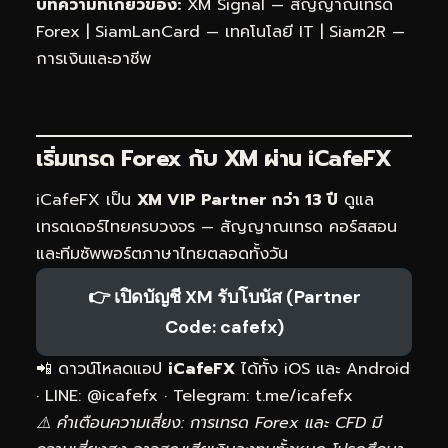
บทความที่เกี่ยวข้อง:
XM Signal — สัญญาณเทรด
Forex
|
SiamLanCard — เทคโนโลยี IT
|
Siam2R —
การเงินและอาชีพ
เริ่มเทรด Forex กับ XM ผ่าน
iCafeFX
iCafeFX เป็น
XM VIP Partner กว่า 13 ปี
ดูแล
เทรดเดอร์ไทยครบวงจร — สัญญาณเทรด คอร์สสอน
และทีมซัพพอร์ตภาษาไทยตลอดทั้งวัน
👉 เปิดบัญชี XM รับโบนัส (Partner
Code: cafefx)
📲 ดาวน์โหลดแอป
iCafeFX
ได้ทั้ง iOS และ Android
· LINE: @icafefx · Telegram:
t.me/icafefx
⚠️ คำเตือนความเสี่ยง: การเทรด Forex และ CFD มี