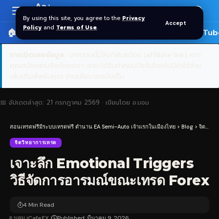
Aa
Font
By using this site, you agree to the
Privacy
Accept
Resizer
Policy
and
Terms of Use
.
🏠 หน้าแรก
ราคาทอง SPDR
📰 บทความ
🎬 YouTub
การเปิดเผยข้อมูล:
บทความนี้มีลิงก์พันธมิตร (affiliate link) หาก
คุณสมัครผ่านลิงก์ของเรา เราจะได้รับค่าคอมมิชชันโดยไม่มีค่าใช้จ่าย
เพิ่มเติมสำหรับคุณ
อ่านนโยบายฉบับเต็ม
📅 อัปเดตล่าสุด:
21 กรกฎาคม 2569
· เขียนโดย
อ.บอม
สอนเทรดฟรีมีระบบเทรดฟรี ตำนาน EA Semi-Auto เจ้าแรกในเมืองไทย
>
Blog
>
จิตวิทยาการเทรด
จิตวิทยาการเทรด
เจาะลึก Emotional Triggers
วิธีจัดการอารมณ์ขณะเทรด Forex
4 Min Read
อ.บอม iCafeFX
Published: มีนาคม 9, 2026