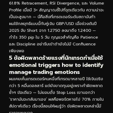
61.8% Retracement, RSI Divergence, และ Volume
Profile เมื่อมี 3+ สัญญาณชี้ไปที่จุดเดียวกัน ความน่าจะ
เป็นจะสูงมาก — นี่คือสิ่งที่เทรดเดอร์ระดับสถาบันทำ
ผมใช้กลยุทธ์แบบนี้กับคู่เงิน GBP/USD เมื่อช่วงต้นปี
2025 จับ Short จาก 1.2750 ลงมาถึง 1.2400 —
กำไร 350 pip ใน 5 วัน กุญแจสำคัญคือ Patience
และ Discipline อย่ารีบเข้าถ้ายังไม่มี Confluence
เพียงพอ
5 ข้อผิดพลาดร้ายแรงที่นักเทรดทำเมื่อใช้
emotional triggers how to identify
manage trading emotions
ผมเคยเห็นเทรดเดอร์คนหนึ่งที่เทรดมาหลายปี ใช้เงินจริง
กว่า 5 หมื่นดอลลาร์ แต่ยังขาดทุนอยู่เพราะทำผิดพลาด
ซ้ำๆ ข้อเดียว — ไม่ยอมตั้ง Stop Loss เขาบอกว่า
‘ราคามันจะกลับมาเอง’ ผลคือพอร์ตหายไป 70% ภายใน
สัปดาห์เดียว เรื่องนี้สอนให้ผมรู้ว่า ข้อผิดพลาดเหล่านี้มี
ราคาแพงมาก