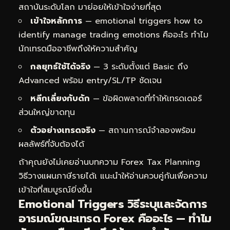
สถาบันระดับโลก มาย่อยให้เข้าใจง่ายที่สุด
เข้าใจหลักการ
— emotional triggers how to
identify manage trading emotions คืออะไร ทำไม
นักเทรดมืออาชีพถึงให้ความสำคัญ
กลยุทธ์ใช้ได้จริง
— 3 ระดับตั้งแต่ Basic ถึง
Advanced พร้อม entry/SL/TP ชัดเจน
หลีกเลี่ยงกับดัก
— ข้อผิดพลาดที่ทำให้เทรดเดอร์
ส่วนใหญ่ขาดทุน
ตัวอย่างเทรดจริง
— สถานการณ์จำลองพร้อม
ผลลัพธ์ที่จับต้องได้
ถ้าคุณยังไม่เคยอ่านบทความ
Forex Tax Planning
วิธีวางแผนภาษีรายได้เ
แนะนำให้อ่านควบคู่กันเพื่อความ
เข้าใจที่สมบูรณ์ยิ่งขึ้น
Emotional Triggers วิธีระบุและจัดการ
อารมณ์ขณะเทรด Forex คืออะไร — ทำไม