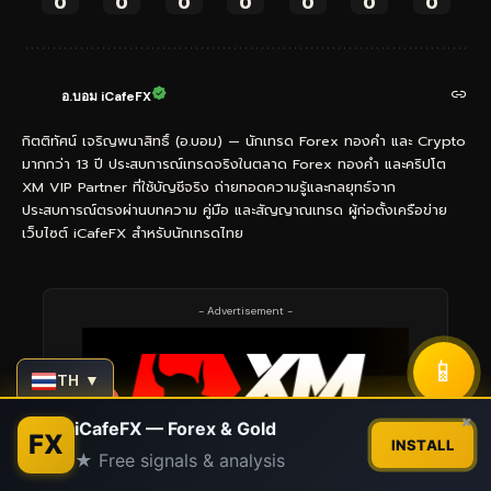
0
0
0
0
0
0
0
อ.บอม iCafeFX
กิตติทัศน์ เจริญพนาสิทธิ์ (อ.บอม) — นักเทรด Forex ทองคำ และ Crypto
มากกว่า 13 ปี ประสบการณ์เทรดจริงในตลาด Forex ทองคำ และคริปโต
XM VIP Partner ที่ใช้บัญชีจริง ถ่ายทอดความรู้และกลยุทธ์จาก
ประสบการณ์ตรงผ่านบทความ คู่มือ และสัญญาณเทรด ผู้ก่อตั้งเครือข่าย
เว็บไซต์ iCafeFX สำหรับนักเทรดไทย
- Advertisement -
📱
TH ▼
Contact us
×
iCafeFX — Forex & Gold
FX
INSTALL
★ Free signals & analysis
Open
chaty