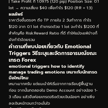
| Take Profit ที่ 1.0975 (120 pip) Position Size: 0.1
lot → ความเสี่ยง $40 เพื่อกำไร $120 (R:R = 1:3)
ผลลัพธ์
ราคาวิ่งขึ้นตรงๆ ถึง TP ภายใน 2 วันทำการ กำไร
$120 จาก 0.1 lot ถ้าเทรดด้วย 1 lot จะกำไร $1200 ที่
สำคัญคือ Risk:Reward Ratio ที่ดี ทำให้แม้จะแพ้บ้างก็
ยังกำไรโดยรวม
คำถามที่พบบ่อยเกี่ยวกับ Emotional
Triggers วิธีระบุและจัดการอารมณ์ขณะ
เทรด Forex
emotional triggers how to identify
manage trading emotions เหมาะกับนักเทรด
มือใหม่ไหม
เหมาะมากครับ แต่แนะนำให้เริ่มจากการเรียนรู้พื้นฐาน
ก่อน จากนั้นทดลองใน Demo Account อย่างน้อย 1-
3 เดือน แล้วจึงค่อยเทรดจริงด้วยเงินน้อยๆ อย่าเพิ่ง
ลงเงินหนักจนกว่าจะมั่นใจ