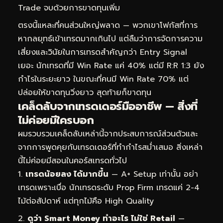
Trade จบด้วยการขาดทุนเพิ่ม
ตรงนี้แหละที่คนส่วนใหญ่พลาด — พวกเขาโฟกัสที่การ
หากลยุทธ์เข้าเทรดมากเกินไป แต่ลืมว่าการจัดการความ
เสี่ยงและวินัยในการเทรดสำคัญกว่า Entry Signal
เยอะ นักเทรดที่มี Win Rate แค่ 40% แต่มี R:R 1:3 ยัง
กำไรในระยะยาว ในขณะที่คนมี Win Rate 70% แต่
ปล่อยให้ขาดทุนวิ่งยาว สุดท้ายก็ขาดทุน
เคล็ดลับจากเทรดเดอร์มืออาชีพ — สิ่งที่
ไม่ค่อยมีใครบอก
ผมรวบรวมเคล็ดลับเหล่านี้จากประสบการณ์ส่วนตัวและ
จากการพูดคุยกับเทรดเดอร์ที่ทำกำไรสม่ำเสมอ สิ่งเหล่า
นี้ไม่ค่อยมีสอนในคอร์สเทรดทั่วไป
เทรดน้อยลง ได้มากขึ้น
— A+ Setup เท่านั้น อย่า
เทรดเพราะเบื่อ นักเทรดระดับ Prop Firm เทรดแค่ 2-4
ไม้ต่อสัปดาห์ แต่ทุกไม้คือ High Quality
ดูว่า Smart Money ทำอะไร ไม่ใช่ Retail
—