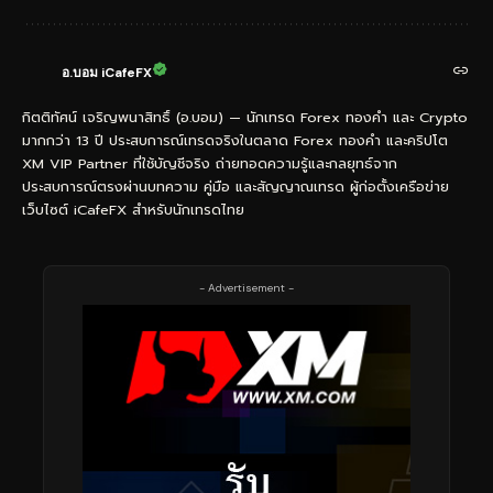
อ.บอม iCafeFX
กิตติทัศน์ เจริญพนาสิทธิ์ (อ.บอม) — นักเทรด Forex ทองคำ และ Crypto
มากกว่า 13 ปี ประสบการณ์เทรดจริงในตลาด Forex ทองคำ และคริปโต
XM VIP Partner ที่ใช้บัญชีจริง ถ่ายทอดความรู้และกลยุทธ์จาก
ประสบการณ์ตรงผ่านบทความ คู่มือ และสัญญาณเทรด ผู้ก่อตั้งเครือข่าย
เว็บไซต์ iCafeFX สำหรับนักเทรดไทย
- Advertisement -