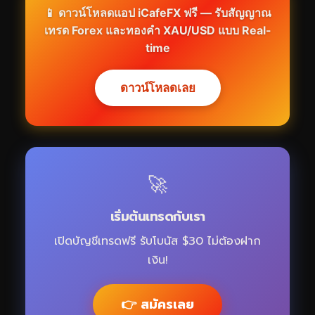
📱 ดาวน์โหลดแอป iCafeFX ฟรี — รับสัญญาณ
เทรด Forex และทองคำ XAU/USD แบบ Real-
time
ดาวน์โหลดเลย
🚀
เริ่มต้นเทรดกับเรา
เปิดบัญชีเทรดฟรี รับโบนัส $30 ไม่ต้องฝาก
เงิน!
👉 สมัครเลย