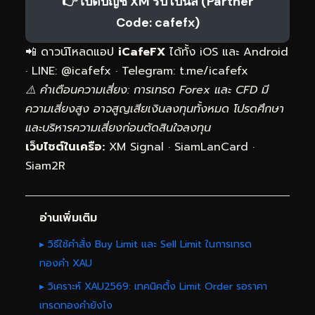
👉 เปิดบัญชี XM รับโบนัส (Partner
Code: cafefx)
📲 ดาวน์โหลดแอป
iCafeFX
ได้ทั้ง iOS และ Android
· LINE: @icafefx · Telegram:
t.me/icafefx
⚠️ คำเตือนความเสี่ยง: การเทรด Forex และ CFD มี
ความเสี่ยงสูง อาจสูญเสียเงินลงทุนทั้งหมด โปรดศึกษา
และบริหารความเสี่ยงก่อนตัดสินใจลงทุน
เว็บไซต์ในเครือ:
XM Signal
·
SiamLanCard
·
Siam2R
อ่านเพิ่มเติม
▸ วิธีใช้คำสั่ง Buy Limit และ Sell Limit ในการเทรด
ทองคำ XAU
▸ วิเคราะห์ XAU2569: เทคนิคตั้ง Limit Order รอราคา
เทรดทองคำยังไง