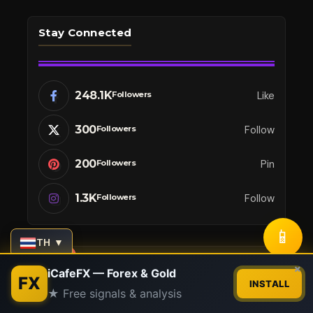
Stay Connected
248.1K
Like
Followers
300
Follow
Followers
200
Pin
Followers
1.3K
Follow
Followers
📱
TH ▼
Latest News
Contact us
×
iCafeFX — Forex & Gold
FX
INSTALL
★ Free signals & analysis
Open
chaty