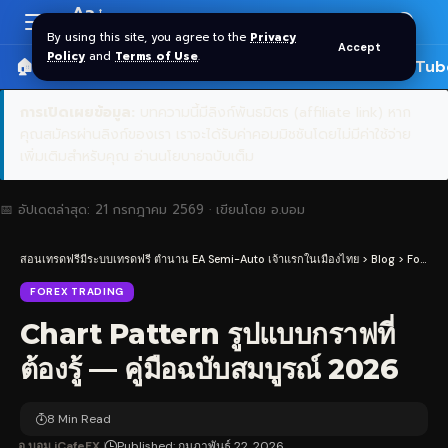
Aa
Font
By using this site, you agree to the
Privacy
Accept
Resizer
Policy
and
Terms of Use
.
🏠 หน้าแรก
ราคาทอง SPDR
📰 บทความ
🎬 YouTub
การเปิดเผยข้อมูล:
บทความนี้มีลิงก์พันธมิตร (affiliate link) หาก
คุณสมัครผ่านลิงก์ของเรา เราจะได้รับค่าคอมมิชชันโดยไม่มีค่าใช้จ่าย
เพิ่มเติมสำหรับคุณ
อ่านนโยบายฉบับเต็ม
📅 อัปเดตล่าสุด:
21 กรกฎาคม 2569
· เขียนโดย
อ.บอม
สอนเทรดฟรีมีระบบเทรดฟรี ตำนาน EA Semi-Auto เจ้าแรกในเมืองไทย
>
Blog
>
Forex Trading
FOREX TRADING
Chart Pattern รูปแบบกราฟที่
ต้องรู้ — คู่มือฉบับสมบูรณ์ 2026
8 Min Read
อ.บอม iCafeFX
Published: กุมภาพันธ์ 22, 2026