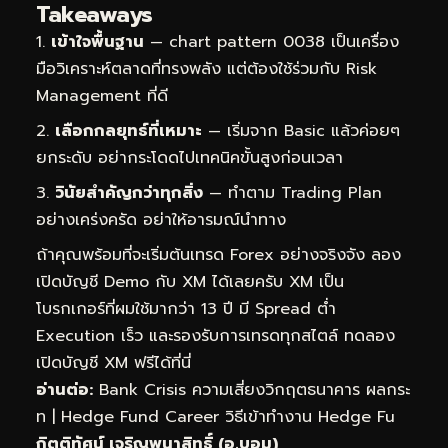
Takeaways
เข้าใจพื้นฐาน
— chart pattern 0038 เป็นเครื่อง
มือวิเคราะห์ตลาดที่ทรงพลัง แต่ต้องใช้ร่วมกับ Risk
Management ที่ดี
เลือกกลยุทธ์ที่เหมาะ
— เริ่มจาก Basic แล้วค่อยๆ
ยกระดับ อย่ากระโดดไปเทคนิคขั้นสูงก่อนเวลา
วินัยสำคัญกว่าทุกสิ่ง
— ทำตาม Trading Plan
อย่างเคร่งครัด อย่าให้อารมณ์นำทาง
ถ้าคุณพร้อมที่จะเริ่มต้นเทรด Forex อย่างจริงจัง ลอง
เปิดบัญชี Demo กับ XM ได้เลยครับ XM เป็น
โบรกเกอร์ที่ผมใช้มากว่า 13 ปี มี Spread ต่ำ
Execution เร็ว และรองรับการเทรดทุกสไตล์
ทดลอง
เปิดบัญชี XM ฟรีได้ที่นี่
อ่านต่อ:
Bank Crisis ความเสี่ยงวิกฤตธนาคาร ผลกระ
ท
|
Hedge Fund Career วิธีเข้าทำงาน Hedge Fu
กิตติทัศน์ เจริญพนาสิทธิ์ (อ.บอม)