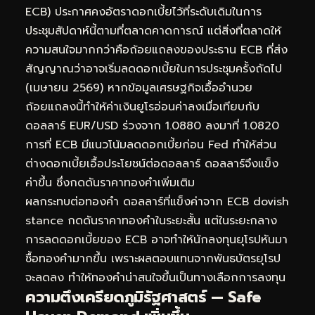
ECB) ประกาศคงอัตราดอกเบี้ยไว้ที่ระดับเดิมในการ
ประชุมสัปดาห์นี้ตามที่ตลาดคาดการณ์ แต่สิ่งที่ตลาดให้
ความสนใจมากกว่าคือถ้อยแถลงของประธาน ECB ที่ส่ง
สัญญาณว่าอาจเริ่มลดดอกเบี้ยในการประชุมครั้งถัดไป
(เมษายน 2569) หากข้อมูลเศรษฐกิจเอื้ออำนวย
ถ้อยแถลงนี้ทำให้ค่าเงินยูโรอ่อนค่าลงเมื่อเทียบกับ
ดอลลาร์ EUR/USD ร่วงจาก 1.0880 ลงมาที่ 1.0820
การที่ ECB มีแนวโน้มลดดอกเบี้ยก่อน Fed ทำให้ส่วน
ต่างดอกเบี้ยเอื้อประโยชน์ต่อดอลลาร์ ดอลลาร์จึงแข็ง
ค่าขึ้น ซึ่งกดดันราคาทองคำเพิ่มเติม
ผลกระทบต่อทองคำ ดอลลาร์ที่แข็งค่าจาก ECB dovish
stance กดดันราคาทองคำในระยะสั้น แต่ในระยะกลาง
การลดดอกเบี้ยของ ECB อาจทำให้นักลงทุนยุโรปหันมา
ซื้อทองคำมากขึ้น เพราะผลตอบแทนจากพันธบัตรยุโรป
จะลดลง ทำให้ทองคำน่าสนใจขึ้นเป็นทางเลือกการลงทุน
ความตึงเครียดภูมิรัฐศาสตร์ — Safe