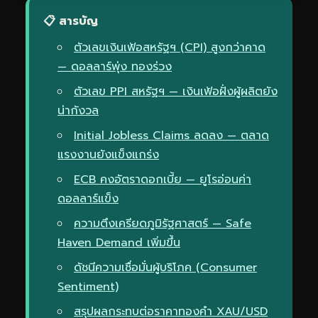
📋 สารบัญ
ตัวเลขเงินเฟ้อสหรัฐฯ (CPI) สูงกว่าคาด
— ดอลลาร์พุ่ง ทองร่วง
ตัวเลข PPI สหรัฐฯ — เงินเฟ้อฝั่งผู้ผลิตยัง
น่ากังวล
Initial Jobless Claims ลดลง — ตลาด
แรงงานยังแข็งแกร่ง
ECB คงอัตราดอกเบี้ย — ยูโรอ่อนค่า
ดอลลาร์แข็ง
ความตึงเครียดภูมิรัฐศาสตร์ — Safe
Haven Demand เพิ่มขึ้น
ดัชนีความเชื่อมั่นผู้บริโภค (Consumer
Sentiment)
สรุปผลกระทบต่อราคาทองคำ XAU/USD