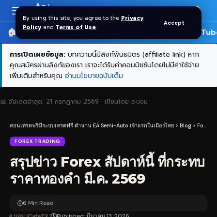
Aa
Font
By using this site, you agree to the
Privacy
Accept
Resizer
Policy
and
Terms of Use
.
🏠 หน้าแรก
ราคาทอง SPDR
📰 บทความ
🎬 YouTub
การเปิดเผยข้อมูล:
บทความนี้มีลิงก์พันธมิตร (affiliate link) หาก
คุณสมัครผ่านลิงก์ของเรา เราจะได้รับค่าคอมมิชชันโดยไม่มีค่าใช้จ่าย
เพิ่มเติมสำหรับคุณ
อ่านนโยบายฉบับเต็ม
📅 อัปเดตล่าสุด:
21 กรกฎาคม 2569
· เขียนโดย
อ.บอม
สอนเทรดฟรีมีระบบเทรดฟรี ตำนาน EA Semi-Auto เจ้าแรกในเมืองไทย
>
Blog
>
Forex Trading
FOREX TRADING
สรุปข่าว Forex สัปดาห์นี้ ที่กระทบ
ราคาทองคำ มี.ค. 2569
6 Min Read
อ.บอม iCafeFX
Published: มีนาคม 13, 2026