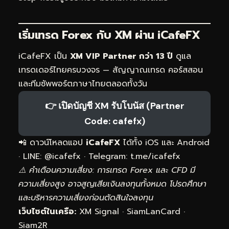
เริ่มเทรด Forex กับ XM ผ่าน iCafeFX
iCafeFX เป็น
XM VIP Partner กว่า 13 ปี
ดูแล
เทรดเดอร์ไทยครบวงจร — สัญญาณเทรด คอร์สสอน
และทีมซัพพอร์ตภาษาไทยตลอดทั้งวัน
👉 เปิดบัญชี XM รับโบนัส (Partner
Code: cafefx)
📲 ดาวน์โหลดแอป
iCafeFX
ได้ทั้ง iOS และ Android
· LINE: @icafefx · Telegram:
t.me/icafefx
⚠️ คำเตือนความเสี่ยง: การเทรด Forex และ CFD มี
ความเสี่ยงสูง อาจสูญเสียเงินลงทุนทั้งหมด โปรดศึกษา
และบริหารความเสี่ยงก่อนตัดสินใจลงทุน
เว็บไซต์ในเครือ:
XM Signal
·
SiamLanCard
·
Siam2R