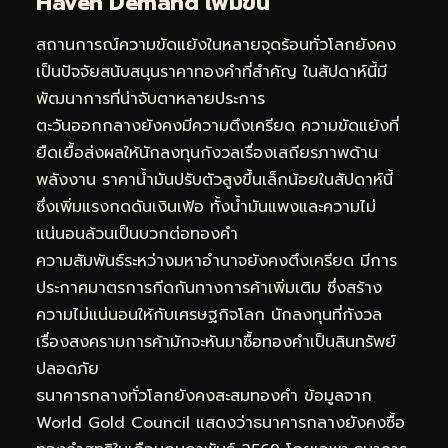
Haven Demand เพิ่มขึ้น
สถานการณ์ความขัดแย้งในหลายจุดร้อนทั่วโลกยังคง
เป็นปัจจัยสนับสนุนราคาทองคำที่สำคัญ ในสัปดาห์นี้มี
พัฒนาการที่น่าจับตาหลายประการ
ตะวันออกกลางยังคงมีความตึงเครียด ความขัดแย้งที่
ยืดเยื้อส่งผลให้นักลงทุนกังวลเรื่องเสถียรภาพด้าน
พลังงาน ราคาน้ำมันปรับตัวสูงขึ้นเล็กน้อยในสัปดาห์นี้
ซึ่งเพิ่มแรงกดดันเงินเฟ้อ ทั้งน้ำมันแพงและความไม่
แน่นอนล้วนเป็นบวกต่อทองคำ
ความสัมพันธ์ระหว่างมหาอำนาจยังคงตึงเครียด มีการ
ประกาศมาตรการกีดกันทางการค้าเพิ่มเติม ซึ่งสร้าง
ความไม่แน่นอนให้กับเศรษฐกิจโลก นักลงทุนที่กังวล
เรื่องสงครามการค้ามักจะหันมาซื้อทองคำเป็นสินทรัพย์
ปลอดภัย
ธนาคารกลางทั่วโลกยังคงสะสมทองคำ ข้อมูลจาก
World Gold Council แสดงว่าธนาคารกลางยังคงซื้อ