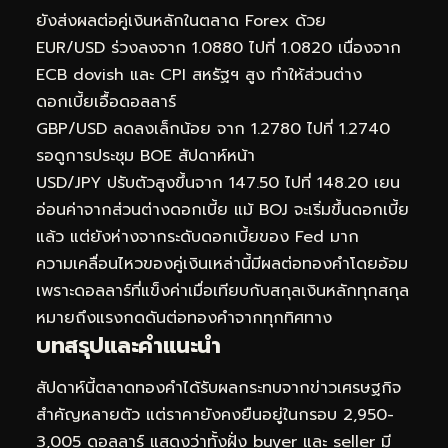
ยังส่งผลต่อคู่เงินหลักในตลาด Forex ด้วย
EUR/USD ร่วงลงจาก 1.0880 ไปที่ 1.0820 เนื่องจาก
ECB dovish และ CPI สหรัฐฯ สูง ทำให้ส่วนต่าง
ดอกเบี้ยเอื้อดอลลาร์
GBP/USD ลดลงเล็กน้อย จาก 1.2780 ไปที่ 1.2740
รอดูการประชุม BOE สัปดาห์หน้า
USD/JPY ปรับตัวสูงขึ้นจาก 147.50 ไปที่ 148.20 เยน
อ่อนค่าจากส่วนต่างดอกเบี้ย แม้ BOJ จะเริ่มขึ้นดอกเบี้ย
แล้ว แต่ยังห่างจากระดับดอกเบี้ยของ Fed มาก
ความเคลื่อนไหวของคู่เงินเหล่านี้มีผลต่อทองคำโดยอ้อม
เพราะดอลลาร์ที่แข็งค่าเมื่อเทียบกับสกุลเงินหลักทุกสกุล
หมายถึงแรงกดดันต่อทองคำจากทุกทิศทาง
บทสรุปและคำแนะนำ
สัปดาห์นี้ตลาดทองคำได้รับผลกระทบจากข่าวเศรษฐกิจ
สำคัญหลายตัว แต่ราคายังคงยืนอยู่ในกรอบ 2,950-
3,005 ดอลลาร์ แสดงว่าทั้งฝั่ง buyer และ seller มี