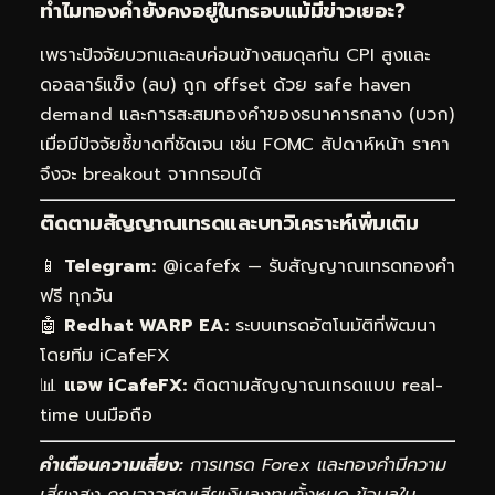
ทำไมทองคำยังคงอยู่ในกรอบแม้มีข่าวเยอะ?
เพราะปัจจัยบวกและลบค่อนข้างสมดุลกัน CPI สูงและ
ดอลลาร์แข็ง (ลบ) ถูก offset ด้วย safe haven
demand และการสะสมทองคำของธนาคารกลาง (บวก)
เมื่อมีปัจจัยชี้ขาดที่ชัดเจน เช่น FOMC สัปดาห์หน้า ราคา
จึงจะ breakout จากกรอบได้
ติดตามสัญญาณเทรดและบทวิเคราะห์เพิ่มเติม
📱
Telegram:
@
icafefx
— รับสัญญาณเทรดทองคำ
ฟรี ทุกวัน
🤖
Redhat WARP EA:
ระบบเทรดอัตโนมัติที่พัฒนา
โดยทีม
iCafeFX
📊
แอพ iCafeFX:
ติดตามสัญญาณเทรดแบบ real-
time บนมือถือ
คำเตือนความเสี่ยง:
การเทรด Forex และทองคำมีความ
เสี่ยงสูง คุณอาจสูญเสียเงินลงทุนทั้งหมด ข้อมูลใน