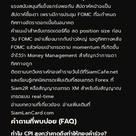
แรงสนับสนุนที่แข็งแกร่งพอกัน สัปดาห์หน้าจะเป็น
สัปดาห์ชี้ชะตา เพราะมีการประชุม FOMC ที่จะกำหนด
ทิศทางอัตราดอกเบี้ยในอนาคต
คำแนะนำสำหรับเทรดเดอร์คือ ลด position size ก่อน
วัน FOMC อย่าเสี่ยงมากกับข่าวใหญ่ รอดูทิศทางหลัง
FOMC แล้วค่อยเข้าเทรดตาม momentum ที่เกิดขึ้น
จำไว้ว่า Money Management สำคัญกว่าการเดา
ทิศทางถูก
ติดตามบท
วิเคราะห์ทองคำ
รายวันได้ที่
SiamCafe.net
และเรียนรู้เทคนิคเทรดเพิ่มเติมที่
สอนเทรด Forex ที่
Siam2R
หรือ
สัญญาณเทรด XM
สำหรับรับสัญญาณ
เทรดแบบ real-time
อ่านบทความที่เกี่ยวข้อง:
อ่านเพิ่มเติมที่
SiamLanCard.com
คำถามที่พบบ่อย (FAQ)
ทำไม CPI สูงกว่าคาดถึงทำให้ทองคำร่วง?