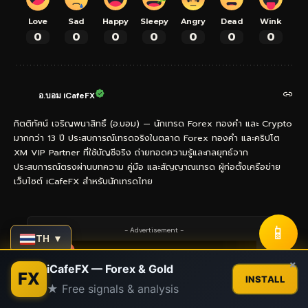
Love
Sad
Happy
Sleepy
Angry
Dead
Wink
0
0
0
0
0
0
0
อ.บอม iCafeFX
กิตติทัศน์ เจริญพนาสิทธิ์ (อ.บอม) — นักเทรด Forex ทองคำ และ Crypto
มากกว่า 13 ปี ประสบการณ์เทรดจริงในตลาด Forex ทองคำ และคริปโต
XM VIP Partner ที่ใช้บัญชีจริง ถ่ายทอดความรู้และกลยุทธ์จาก
ประสบการณ์ตรงผ่านบทความ คู่มือ และสัญญาณเทรด ผู้ก่อตั้งเครือข่าย
เว็บไซต์ iCafeFX สำหรับนักเทรดไทย
📱
- Advertisement -
TH ▼
Contact us
×
iCafeFX — Forex & Gold
FX
INSTALL
★ Free signals & analysis
Open
chaty