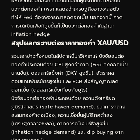
ผลกระทบต่อทองคำ ความเชื่อมั่นผู้บริโภคที่ต่ำลงเป็น
บวกต่อทองคำ เพราะแสดงว่าเศรษฐกิจอาจชะลอตัว
ทำให้ Fed ต้องพิจารณาลดดอกเบี้ย นอกจากนี้ คาด
การณ์เงินเฟ้อที่สูงขึ้นก็เป็นบวกต่อทองคำในฐานะ
inflation hedge
สรุปผลกระทบต่อราคาทองคำ XAU/USD
รวมเอาข่าวทั้งหมดในสัปดาห์นี้มาวิเคราะห์ ปัจจัยลบต่อ
ทองคำประกอบด้วย CPI สูงกว่าคาด (Fed คงดอกเบี้ย
นานขึ้น), ดอลลาร์แข็งค่า (DXY สูงขึ้น), อัตราผล
ตอบแทนพันธบัตรสูงขึ้น และ ECB ส่งสัญญาณลด
ดอกเบี้ย (ดอลลาร์แข็งเทียบกับยูโร)
ปัจจัยบวกต่อทองคำประกอบด้วย ความตึงเครียด
ภูมิรัฐศาสตร์ (safe haven demand), ธนาคารกลาง
สะสมทองคำต่อเนื่อง, ความเชื่อมั่นผู้บริโภคต่ำลง
(เศรษฐกิจอาจชะลอ), คาดการณ์เงินเฟ้อสูงขึ้น
(inflation hedge demand) และ dip buying จาก