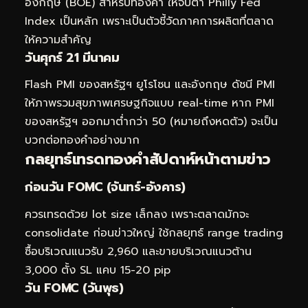
อังกฤษ (BOE) สำหรับทองคำ ให้จับตา Philly Fed
Index เป็นหลัก เพราะเป็นตัวชี้วัดภาคการผลิตที่ตลาด
ให้ความสำคัญ
วันศุกร์ 21 มีนาคม
Flash PMI ของสหรัฐฯ ยูโรโซน และอังกฤษ ดัชนี PMI
ให้ภาพรวมสุขภาพเศรษฐกิจแบบ real-time หาก PMI
ของสหรัฐฯ ออกมาต่ำกว่า 50 (หมายถึงหดตัว) จะเป็น
บวกต่อทองคำอย่างมาก
กลยุทธ์
เทรดทอง
คำสัปดาห์หน้าตามข่าว
ก่อนวัน FOMC (จันทร์-อังคาร)
ควรเทรดด้วย lot size เล็กลง เพราะตลาดมักจะ
consolidate ก่อนข่าวใหญ่ ใช้กลยุทธ์ range trading
ซื้อบริเวณแนวรับ 2,960 และขายบริเวณแนวต้าน
3,000 ตั้ง SL แคบ 15-20 pip
วัน FOMC (วันพุธ)