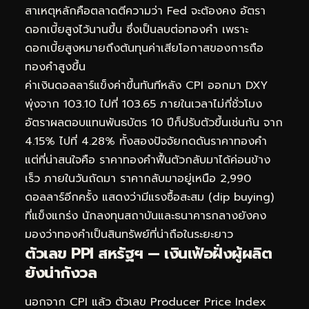
สาเหตุหลักคือตลาดตีความว่า Fed จะต้องคง อัตรา
ดอกเบี้ยสูงไว้นานขึ้น ซึ่งเป็นลบต่อทองคำ เพราะ
ดอกเบี้ยสูงหมายถึงต้นทุนค่าเสียโอกาสของการถือ
ทองคำสูงขึ้น
ค่าเงินดอลลาร์แข็งค่าขึ้นทันทีหลัง CPI ออกมา DXY
พุ่งจาก 103.10 ไปที่ 103.65 ภายในเวลาไม่กี่ชั่วโมง
อัตราผลตอบแทนพันธบัตร 10 ปีก็ปรับตัวขึ้นเช่นกัน จาก
4.15% ไปที่ 4.28% ทั้งสองปัจจัยกดดันราคาทองคำ
แต่ที่น่าสนใจคือ ราคาทองคำฟื้นตัวกลับมาได้ค่อนข้าง
เร็ว ภายในวันถัดมา ราคากลับมาอยู่เหนือ 2,990
ดอลลาร์อีกครั้ง แสดงว่ามีแรงซื้อสะสม (dip buying)
ที่แข็งแกร่ง นักลงทุนสถาบันและธนาคารกลางยังคง
มองว่าทองคำเป็นสินทรัพย์ที่น่าถือในระยะยาว
ตัวเลข PPI สหรัฐฯ — เงินเฟ้อฝั่งผู้ผลิต
ยังน่ากังวล
นอกจาก CPI แล้ว ตัวเลข Producer Price Index