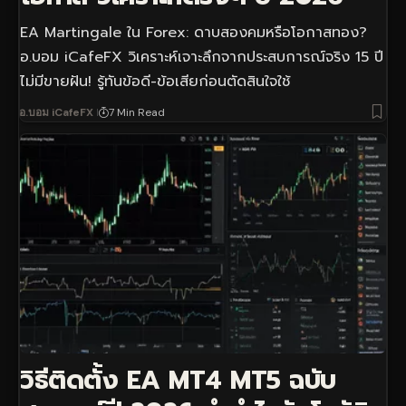
EA Martingale ใน Forex: ดาบสองคมหรือโอกาสทอง?
อ.บอม iCafeFX วิเคราะห์เจาะลึกจากประสบการณ์จริง 15 ปี
ไม่มีขายฝัน! รู้ทันข้อดี-ข้อเสียก่อนตัดสินใจใช้
อ.บอม iCafeFX
7 Min Read
วิธีติดตั้ง EA MT4 MT5 ฉบับ