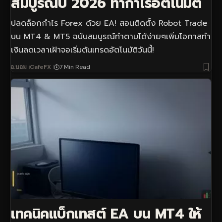
สมบูรณ์ปี 2026 ทำกำไรอัตโนมัติ
ปลดล็อกกำไร Forex ด้วย EA! สอนติดตั้ง Robot Trade
บน MT4 & MT5 ฉบับสมบูรณ์ทำตามได้ง่ายๆเพิ่มโอกาสทำ
เงินลดเวลาเฝ้าจอเริ่มต้นเทรดอัตโนมัติวันนี้!
อ.บอม iCafeFX
7 Min Read
เทคนิคแบ็กเทสต์ EA บน MT4 ให้