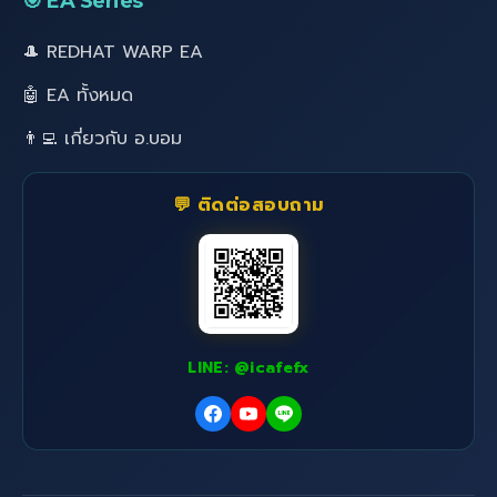
🎯 EA Series
🎩 REDHAT WARP EA
🤖 EA ทั้งหมด
👨‍💻 เกี่ยวกับ อ.บอม
💬 ติดต่อสอบถาม
LINE: @icafefx