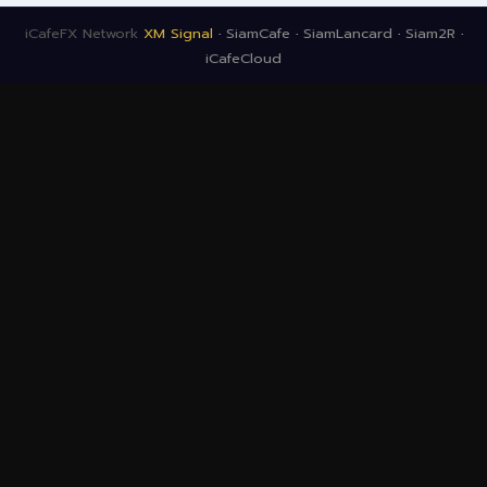
iCafeFX Network
XM Signal
·
SiamCafe
·
SiamLancard
·
Siam2R
·
iCafeCloud