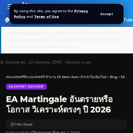
Aa
Font
By using this site, you agree to the
Privacy
Accept
Resizer
Policy
and
Terms of Use
.
🏠 หน้าแรก
ราคาทอง SPDR
📰 บทความ
🎬 YouTub
การเปิดเผยข้อมูล:
บทความนี้มีลิงก์พันธมิตร (affiliate link) หาก
คุณสมัครผ่านลิงก์ของเรา เราจะได้รับค่าคอมมิชชันโดยไม่มีค่าใช้จ่าย
เพิ่มเติมสำหรับคุณ
อ่านนโยบายฉบับเต็ม
📅 อัปเดตล่าสุด:
22 กรกฎาคม 2569
· เขียนโดย
อ.บอม
สอนเทรดฟรีมีระบบเทรดฟรี ตำนาน EA Semi-Auto เจ้าแรกในเมืองไทย
>
Blog
>
EA Expert Advisor
EA EXPERT ADVISOR
EA Martingale อันตรายหรือ
โอกาส วิเคราะห์ตรงๆ ปี 2026
7 Min Read
อ.บอม iCafeFX
Published: สิงหาคม 2, 2024