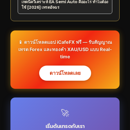
เทคนิควิเคราะห์ EA Semi Auto คืออะไร ทำไมต้อง
ใช้ [2026] เทรดอัจฉร
📱 ดาวน์โหลดแอป
iCafeFX
ฟรี — รับสัญญาณ
เทรด Forex และทองคำ XAU/USD แบบ Real-
time
ดาวน์โหลดเลย
🚀
เริ่มต้นเทรดกับเรา