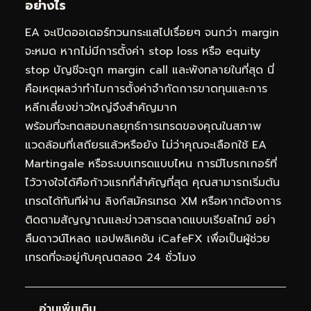
อย่างไร
EA จะเปิดออเดอร์ทวนกระแสไปเรื่อยๆ จนกว่า margin
จะหมด หากไม่มีการตั้งค่า stop loss หรือ equity
stop บัญชีจะถูก margin call และพังทลายในที่สุด นี่
คือเหตุผลว่าทำไมการตั้งค่าจำกัดการขาดทุนและการ
หลีกเลี่ยงข่าวใหญ่จึงสำคัญมาก
พร้อมที่จะทดสอบกลยุทธ์การเทรดของคุณในสภาพ
แวดล้อมที่เสถียรแล้วหรือยัง ไม่ว่าคุณจะเลือกใช้ EA
Martingale หรือระบบเทรดแบบไหน การมีโบรกเกอร์ที่
ไว้วางใจได้คือก้าวแรกที่สำคัญที่สุด คุณสามารถเริ่มต้น
เทรดได้ทันทีผ่าน
ลิงก์สมัครเทรด XM
หรือหากต้องการ
ติดตามสัญญาณและข่าวสารตลาดแบบเรียลไทม์ อย่า
ลืมดาวน์โหลด
แอปพลิเคชัน iCafeFX
เพื่อเป็นผู้ช่วย
เทรดที่จะอยู่กับคุณตลอด 24 ชั่วโมง
อ่านเพิ่มเติม