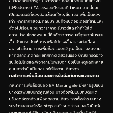
ขนาดล็อตมาตรฐาน หากราคาเคลื่อนไหวไปในทิศทางที่
ไม่พึงประสงค์ EA จะรอจนถึงระยะที่กำหนด จากนั้นจะ
เปิดออเดอร์ที่สองด้วยล็อตที่ใหญ่ขึ้น เช่น เพิ่มเป็นสอง
เท่า หากราคายังไม่กลับมา มันก็จะเปิดออเดอร์ที่สามและ
สี่ต่อไปเรื่อยๆ จนกว่าราคาจะรีบาวด์และทำกำไรได้
ความน่าสนใจของระบบนี้คืออัตราการชนะที่สูงมากในระยะ
สั้น นักเทรดมักเห็นกราเฟิลไปตรงขึ้นอย่างต่อเนื่อง
อย่างไรก็ตาม การเพิ่มล็อตแบบทวีคูณเป็นดาบสองคม
หากตลาดเกิดกระแสทิศทางเดียวรุนแรง บัญชีเทรดอาจ
รับมือไม่ไหวและพังทลายในพริบตา ซึ่งเป็นเหตุผลที่หลาย
คนมองว่ามันเป็นกลยุทธ์ที่มีความเสี่ยงสูง
กลไกการเพิ่มล็อตและการรับมือกับกระแสตลาด
กลไกการเพิ่มล็อตของ EA Martingale มีหลายรูปแบบ
บางตัวเพิ่มแบบทวีคูณล้วน บางตัวเพิ่มแบบทบต้นแต่
ปรับลดอัตราส่วนเพื่อลดความเสี่ยง การตั้งค่าระยะห่าง
ระหว่างออเดอร์หรือ step จะกำหนดว่าระบบจะรับมือกับ
กระแสตลาดได้ลึกแค่ไหน ยิ่ง step กว้างยิ่งต้องใช้