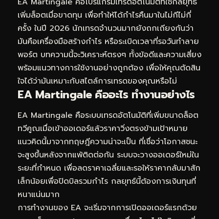
EA Martingale คือโปรแกรมเทรดอัตโนมัติที่ใช้กลยุทธ์
เพิ่มล็อตเมื่อขาดทุน เพื่อทำให้ได้กำไรคืนมาในไม่กีไม่กี่
ครั้ง ในปี 2026 นักเทรดจำนวนมากยังถกเถียงกันว่า
มันคือเครื่องมือสร้างกำไร หรือระเบิดเวลาที่รอวันทำลาย
พอร์ต บทความนี้จะวิเคราะห์ตรงๆ ทั้งข้อดีและความเสี่ยง
พร้อมแนวทางการใช้งานอย่างถูกต้อง เพื่อให้คุณตัดสิน
ใจได้ว่ามันเหมาะกับสไตล์การเทรดของคุณหรือไม่
EA Martingale คืออะไร ทำงานอย่างไร
EA Martingale คือระบบเทรดอัตโนมัติที่เพิ่มขนาดล็อต
ทวีคูณเมื่อเข้าออเดอร์แล้วราคาวิ่งตรงข้ามเป้าหมาย
แนวคิดนี้มาจากทฤษฎีความน่าจะเป็น ที่เชื่อว่าโอกาสชนะ
จะสูงขึ้นหลังจากแพ้ติดต่อกัน ระบบจะวางออเดอร์ใหม่ใน
ระยะที่กำหนด เพื่อลดราคาเฉลี่ยและรอให้ราคากลับมาสัก
เล็กน้อยเพื่อปิดบิลรวมกำไร กลยุทธ์นี้ต้องการเงินทุนที่
หนาแน่นมาก
การทำงานของ EA จะเริ่มจากการเปิดออเดอร์แรกด้วย