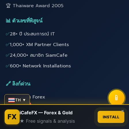
🏆 Thaiware Award 2005
📊 ตัวเลขที่พิสูจน์
✅
28+ ปี ประสบการณ์ IT
✅
1,000+ XM Partner Clients
✅
24,000+ สมาชิก SiamCafe
✅
600+ Network Installations
🔗 ลิงก์ด่วน
📱
📚 สอนเทรด Forex
TH ▼
🤖 EA Forex ฟรี
Contact us
×
iCafeFX — Forex & Gold
FX
INSTALL
👤 สมาชิก
★ Free signals & analysis
Open
chaty