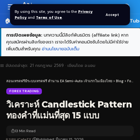
Aa
Font
By using this site, you agree to the
Privacy
Accept
Resizer
Policy
and
Terms of Use
.
🏠 หน้าแรก
ราคาทอง SPDR
📰 บทความ
🎬 YouTub
การเปิดเผยข้อมูล:
บทความนี้มีลิงก์พันธมิตร (affiliate link) หาก
คุณสมัครผ่านลิงก์ของเรา เราจะได้รับค่าคอมมิชชันโดยไม่มีค่าใช้จ่าย
เพิ่มเติมสำหรับคุณ
อ่านนโยบายฉบับเต็ม
📅 อัปเดตล่าสุด:
21 กรกฎาคม 2569
· เขียนโดย
อ.บอม
สอนเทรดฟรีมีระบบเทรดฟรี ตำนาน EA Semi-Auto เจ้าแรกในเมืองไทย
>
Blog
>
Forex Trading
FOREX TRADING
วิเคราะห์ Candlestick Pattern
ทองคำที่แม่นที่สุด 15 แบบ
13 Min Read
อ.บอม iCafeFX
Published: มีนาคม 15, 2026