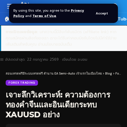
Aa
Font
By using this site, you agree to the
Privacy
Accept
Resizer
Policy
and
Terms of Use
.
🏠 หน้าแรก
ราคาทอง SPDR
📰 บทความ
🎬 YouTub
การเปิดเผยข้อมูล:
บทความนี้มีลิงก์พันธมิตร (affiliate link) หาก
คุณสมัครผ่านลิงก์ของเรา เราจะได้รับค่าคอมมิชชันโดยไม่มีค่าใช้จ่าย
เพิ่มเติมสำหรับคุณ
อ่านนโยบายฉบับเต็ม
📅 อัปเดตล่าสุด:
22 กรกฎาคม 2569
· เขียนโดย
อ.บอม
สอนเทรดฟรีมีระบบเทรดฟรี ตำนาน EA Semi-Auto เจ้าแรกในเมืองไทย
>
Blog
>
Forex Trading
FOREX TRADING
เจาะลึกวิเคราะห์: ความต้องการ
ทองคำจีนและอินเดียกระทบ
XAUUSD อย่าง