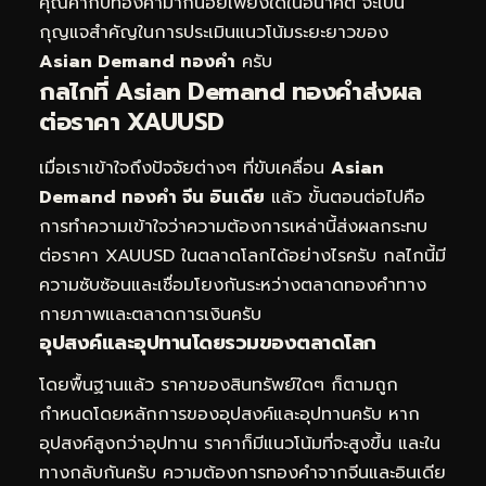
คุณค่ากับทองคำมากน้อยเพียงใดในอนาคต จะเป็น
กุญแจสำคัญในการประเมินแนวโน้มระยะยาวของ
Asian Demand ทองคำ
ครับ
กลไกที่ Asian Demand ทองคำส่งผล
ต่อราคา XAUUSD
เมื่อเราเข้าใจถึงปัจจัยต่างๆ ที่ขับเคลื่อน
Asian
Demand ทองคำ จีน อินเดีย
แล้ว ขั้นตอนต่อไปคือ
การทำความเข้าใจว่าความต้องการเหล่านี้ส่งผลกระทบ
ต่อราคา XAUUSD ในตลาดโลกได้อย่างไรครับ กลไกนี้มี
ความซับซ้อนและเชื่อมโยงกันระหว่างตลาดทองคำทาง
กายภาพและตลาดการเงินครับ
อุปสงค์และอุปทานโดยรวมของตลาดโลก
โดยพื้นฐานแล้ว ราคาของสินทรัพย์ใดๆ ก็ตามถูก
กำหนดโดยหลักการของอุปสงค์และอุปทานครับ หาก
อุปสงค์สูงกว่าอุปทาน ราคาก็มีแนวโน้มที่จะสูงขึ้น และใน
ทางกลับกันครับ ความต้องการทองคำจากจีนและอินเดีย