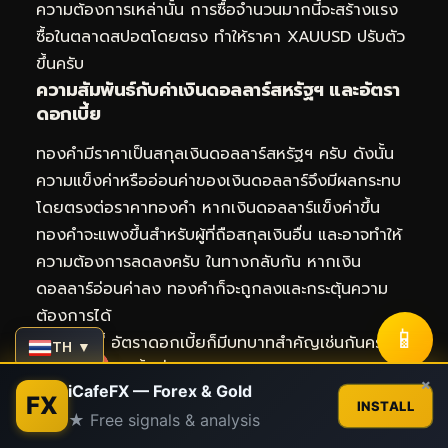
ความต้องการเหล่านั้น การซื้อจำนวนมากนี้จะสร้างแรง
ซื้อในตลาดสปอตโดยตรง ทำให้ราคา XAUUSD ปรับตัว
ขึ้นครับ
ความสัมพันธ์กับค่าเงินดอลลาร์สหรัฐฯ และอัตรา
ดอกเบี้ย
ทองคำมีราคาเป็นสกุลเงินดอลลาร์สหรัฐฯ ครับ ดังนั้น
ความแข็งค่าหรืออ่อนค่าของเงินดอลลาร์จึงมีผลกระทบ
โดยตรงต่อราคาทองคำ หากเงินดอลลาร์แข็งค่าขึ้น
ทองคำจะแพงขึ้นสำหรับผู้ที่ถือสกุลเงินอื่น และอาจทำให้
ความต้องการลดลงครับ ในทางกลับกัน หากเงิน
ดอลลาร์อ่อนค่าลง ทองคำก็จะถูกลงและกระตุ้นความ
ต้องการได้
📱
นอกจากนี้ อัตราดอกเบี้ยก็มีบทบาทสำคัญเช่นกันครับ
TH ▼
เมื่ออัตราดอกเบี้ยที่แท้จริง (Real Interest Rates) สูง
Contact us
×
iCafeFX — Forex & Gold
ขึ้น การถือครองทองคำซึ่งเป็นสินทรัพย์ที่ไม่มีดอกเบี้ยก็
FX
INSTALL
★ Free signals & analysis
จะน่าดึงดูดน้อยลง และในทางกลับกันครับ อย่างไร
Open
chaty