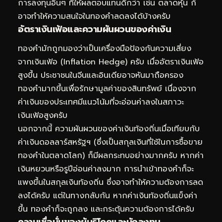
การลงทุนอื่นๆ ที่ให้ผลตอบแทนดีกว่า เช่น ตลาดหุ้น ก็
อาจทำให้ความสนใจในทองคำลดลงได้บ้างครับ
อัตราเงินเฟ้อและความผันผวนของค่าเงิน
ทองคำมักถูกมองว่าเป็นเครื่องมือป้องกันความเสี่ยง
จากเงินเฟ้อ (Inflation Hedge) ครับ เมื่ออัตราเงินเฟ้อ
สูงขึ้น ประชาชนในจีนและอินเดียอาจหันมาถือครอง
ทองคำมากขึ้นเพื่อรักษามูลค่าของสินทรัพย์ เนื่องจาก
ค่าเงินของประเทศมีแนวโน้มที่จะอ่อนค่าลงในสภาวะ
เงินเฟ้อสูงครับ
นอกจากนี้ ความผันผวนของค่าเงินท้องถิ่นเมื่อเทียบกับ
ค่าเงินดอลลาร์สหรัฐฯ (ซึ่งเป็นสกุลเงินที่ใช้ในการซื้อขาย
ทองคำในตลาดโลก) ก็มีผลกระทบอย่างมากครับ หากค่า
เงินหยวนหรือรูปีอ่อนค่าลงมาก การนำเข้าทองคำก็จะ
แพงขึ้นในสกุลเงินท้องถิ่น ซึ่งอาจทำให้ความต้องการลด
ลงได้ครับ แต่ในทางกลับกัน หากค่าเงินท้องถิ่นแข็งค่า
ขึ้น ทองคำก็จะถูกลง และกระตุ้นความต้องการได้ครับ