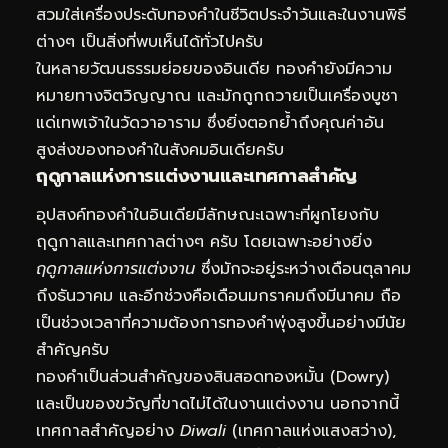
สวมใส่เครื่องประดับทองคำในชีวิตประจำวันและในงานพิธี
ต่างๆ เป็นสิ่งที่พบเห็นได้ทั่วไปครับ
ในหลายวัฒนธรรมย่อยของอินเดีย ทองคำยังมีความ
หมายทางจิตวิญญาณ และมักถูกถวายเป็นเครื่องบูชา
แด่เทพเจ้าในวัดวาอาราม ซึ่งยิ่งตอกย้ำถึงคุณค่าอัน
สูงส่งของทองคำในสังคมอินเดียครับ
ฤดูกาลแห่งการแต่งงานและเทศกาลสำคัญ
อุปสงค์ทองคำในอินเดียมีลักษณะเฉพาะที่ผูกโยงกับ
ฤดูกาลและเทศกาลต่างๆ ครับ โดยเฉพาะอย่างยิ่ง
ฤดูกาลแห่งการแต่งงาน
ซึ่งมักจะอยู่ระหว่างเดือนตุลาคม
ถึงธันวาคม และอีกช่วงคือเดือนมกราคมถึงมีนาคม ถือ
เป็นช่วงเวลาที่ความต้องการทองคำพุ่งสูงขึ้นอย่างมีนัย
สำคัญครับ
ทองคำเป็นส่วนสำคัญของสินสอดทองหมั้น (Dowry)
และเป็นของขวัญที่ขาดไม่ได้ในงานแต่งงาน นอกจากนี้
เทศกาลสำคัญอย่าง
Diwali
(เทศกาลแห่งแสงสว่าง),