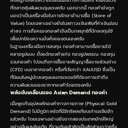
เศรษฐกิจโลกมีความไม่แน่นอนทางการเมือง หรือในช่วง
ที่ตลาดหุ้นผันผวนรุนแรงครับ นอกจากนี้ ทองคำยังถูก
มองว่าเป็นเครื่องมือในการรักษาอำนาจซื้อ (Store of
Value) โดยเฉพาะอย่างยิ่งในสภาวะเงินเฟ้อที่ค่าเงินอ่อน
ค่าลง การถือครองทองคำจึงเป็นกลยุทธ์ที่นักลงทุนใช้
เพื่อปกป้องความมั่งคั่งของตนเองครับ
ในฐานะเครื่องมือการลงทุน ทองคำสามารถซื้อขายได้
หลายรูปแบบ ตั้งแต่ทองคำแท่ง ทองรูปพรรณ กองทุน
รวมทองคำ ไปจนถึงการซื้อขายสัญญาซื้อขายส่วนต่าง
(CFD) บนราคาทองคำ หรือที่เรียกว่า XAUUSD ซึ่งเป็น
ที่นิยมในหมู่นักลงทุนและเทรดเดอร์ที่ต้องการเข้าถึง
ความผันผวนของราคาทองคำโดยตรงครับ
พลังขับเคลื่อนของ Asian Demand ทองคำ
เมื่อพูดถึงอุปสงค์ทองคำทางกายภาพ (Physical Gold
Demand) ไม่มีภูมิภาคใดที่มีอิทธิพลเทียบเท่าเอเชียอีก
แล้วครับ โดยเฉพาะอย่างยิ่งจากสองประเทศยักษ์ใหญ่
อย่างจีนและอินเดีย ที่รวมกันแล้วคิดเป็นสัดส่วนกว่าครึ่ง