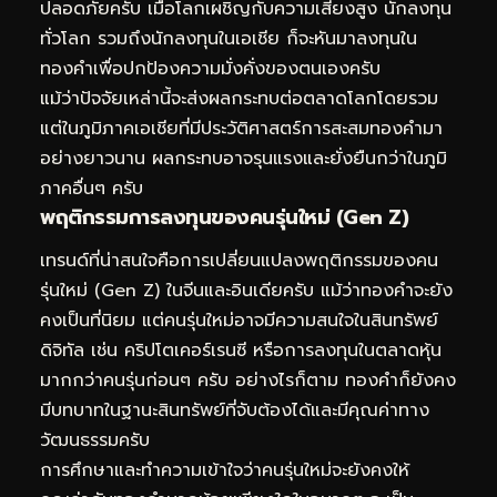
ปลอดภัยครับ เมื่อโลกเผชิญกับความเสี่ยงสูง นักลงทุน
ทั่วโลก รวมถึงนักลงทุนในเอเชีย ก็จะหันมาลงทุนใน
ทองคำเพื่อปกป้องความมั่งคั่งของตนเองครับ
แม้ว่าปัจจัยเหล่านี้จะส่งผลกระทบต่อตลาดโลกโดยรวม
แต่ในภูมิภาคเอเชียที่มีประวัติศาสตร์การสะสมทองคำมา
อย่างยาวนาน ผลกระทบอาจรุนแรงและยั่งยืนกว่าในภูมิ
ภาคอื่นๆ ครับ
พฤติกรรมการลงทุนของคนรุ่นใหม่ (Gen Z)
เทรนด์ที่น่าสนใจคือการเปลี่ยนแปลงพฤติกรรมของคน
รุ่นใหม่ (Gen Z) ในจีนและอินเดียครับ แม้ว่าทองคำจะยัง
คงเป็นที่นิยม แต่คนรุ่นใหม่อาจมีความสนใจในสินทรัพย์
ดิจิทัล เช่น คริปโตเคอร์เรนซี หรือการลงทุนในตลาดหุ้น
มากกว่าคนรุ่นก่อนๆ ครับ อย่างไรก็ตาม ทองคำก็ยังคง
มีบทบาทในฐานะสินทรัพย์ที่จับต้องได้และมีคุณค่าทาง
วัฒนธรรมครับ
การศึกษาและทำความเข้าใจว่าคนรุ่นใหม่จะยังคงให้