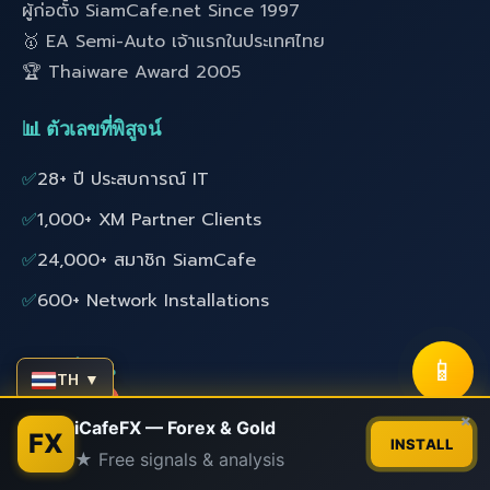
ผู้ก่อตั้ง SiamCafe.net Since 1997
🥇 EA Semi-Auto เจ้าแรกในประเทศไทย
🏆 Thaiware Award 2005
📊 ตัวเลขที่พิสูจน์
✅
28+ ปี ประสบการณ์ IT
✅
1,000+ XM Partner Clients
✅
24,000+ สมาชิก SiamCafe
✅
600+ Network Installations
📱
🔗 ลิงก์ด่วน
TH ▼
Contact us
×
📚 สอนเทรด Forex
iCafeFX — Forex & Gold
FX
INSTALL
★ Free signals & analysis
🤖 EA Forex ฟรี
Open
chaty