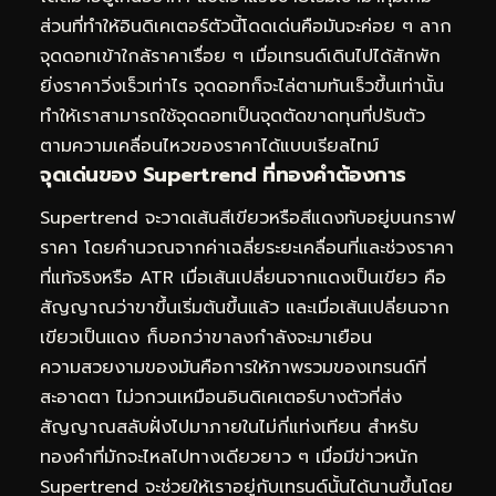
ส่วนที่ทำให้อินดิเคเตอร์ตัวนี้โดดเด่นคือมันจะค่อย ๆ ลาก
จุดดอทเข้าใกล้ราคาเรื่อย ๆ เมื่อเทรนด์เดินไปได้สักพัก
ยิ่งราคาวิ่งเร็วเท่าไร จุดดอทก็จะไล่ตามทันเร็วขึ้นเท่านั้น
ทำให้เราสามารถใช้จุดดอทเป็นจุดตัดขาดทุนที่ปรับตัว
ตามความเคลื่อนไหวของราคาได้แบบเรียลไทม์
จุดเด่นของ Supertrend ที่ทองคำต้องการ
Supertrend จะวาดเส้นสีเขียวหรือสีแดงทับอยู่บนกราฟ
ราคา โดยคำนวณจากค่าเฉลี่ยระยะเคลื่อนที่และช่วงราคา
ที่แท้จริงหรือ ATR เมื่อเส้นเปลี่ยนจากแดงเป็นเขียว คือ
สัญญาณว่าขาขึ้นเริ่มต้นขึ้นแล้ว และเมื่อเส้นเปลี่ยนจาก
เขียวเป็นแดง ก็บอกว่าขาลงกำลังจะมาเยือน
ความสวยงามของมันคือการให้ภาพรวมของเทรนด์ที่
สะอาดตา ไม่วกวนเหมือนอินดิเคเตอร์บางตัวที่ส่ง
สัญญาณสลับฝั่งไปมาภายในไม่กี่แท่งเทียน สำหรับ
ทองคำที่มักจะไหลไปทางเดียวยาว ๆ เมื่อมีข่าวหนัก
Supertrend จะช่วยให้เราอยู่กับเทรนด์นั้นได้นานขึ้นโดย