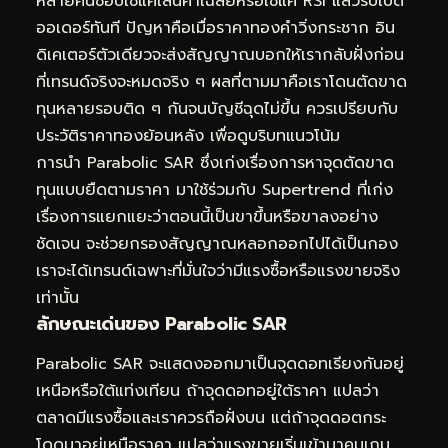
หลายคนชอบใช้แค่เส้นค่าเฉลี่ยหรือใช้แค่ RSI แล้วรีบเปิด
ออเดอร์ทันที ปัญหาคือเมื่อราคาทองคำวิ่งกระชาก อิน
ดิเคเตอร์ตัวเดียวจะส่งสัญญาณบอกให้เรากลับฝั่งก่อน
ที่เทรนด์จริงจะหมดจริง ๆ ผลที่ตามมาคือเราโดนตัดขาด
ทุนหลายรอบติด ๆ กันจนบัญชีฉุดไม่ขึ้น ควรเปรียบกับ
ประวัติราคาทองย้อนหลัง
เพื่อดูบริบทแนวโน้ม
การนำ Parabolic SAR ซึ่งเก่งเรื่องการหาจุดตัดขาด
ทุนแบบยืดตามราคา มาใช้ร่วมกับ Supertrend ที่เก่ง
เรื่องการแยกแยะว่าตอนนี้เป็นขาขึ้นหรือขาลงอย่าง
ชัดเจน จะช่วยกรองสัญญาณหลอกออกไปได้เป็นกอง
เราจะได้เทรนด์เฉพาะที่มั่นใจว่ามีแรงซื้อหรือแรงขายจริง
เท่านั้น
ลักษณะเด่นของ Parabolic SAR
Parabolic SAR จะแสดงออกมาเป็นจุดดอทเรียงกันอยู่
เหนือหรือใต้แท่งเทียน ถ้าจุดดอทอยู่ใต้ราคา แปลว่า
ตลาดมีแรงซื้อและเราควรถือฝั่งบน แต่ถ้าจุดดอตกระ
โดดมาอยู่เหนือราคา แปลว่าแรงขายเริ่มเข้ามาคุมเกม