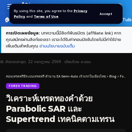
Aa
Font
By using this site, you agree to the
Privacy
Accept
Resizer
Policy
and
Terms of Use
.
🏠 หน้าแรก
ราคาทอง SPDR
📰 บทความ
🎬 YouTub
การเปิดเผยข้อมูล:
บทความนี้มีลิงก์พันธมิตร (affiliate link) หาก
คุณสมัครผ่านลิงก์ของเรา เราจะได้รับค่าคอมมิชชันโดยไม่มีค่าใช้จ่าย
เพิ่มเติมสำหรับคุณ
อ่านนโยบายฉบับเต็ม
📅 อัปเดตล่าสุด:
22 กรกฎาคม 2569
· เขียนโดย
อ.บอม
สอนเทรดฟรีมีระบบเทรดฟรี ตำนาน EA Semi-Auto เจ้าแรกในเมืองไทย
>
Blog
>
Forex Trading
FOREX TRADING
วิเคราะห์เทรดทองคำด้วย
Parabolic SAR และ
Supertrend เทคนิคตามเทรน