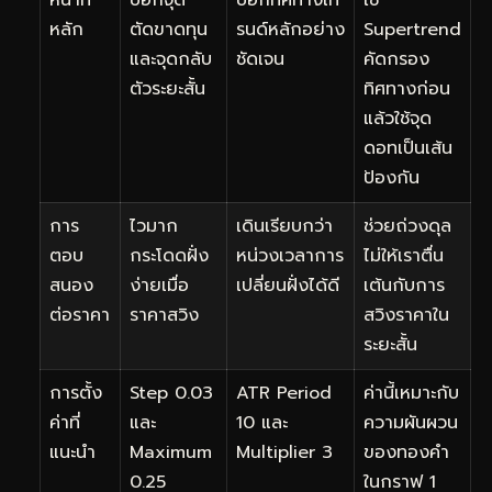
หลัก
ตัดขาดทุน
รนด์หลักอย่าง
Supertrend
และจุดกลับ
ชัดเจน
คัดกรอง
ตัวระยะสั้น
ทิศทางก่อน
แล้วใช้จุด
ดอทเป็นเส้น
ป้องกัน
การ
ไวมาก
เดินเรียบกว่า
ช่วยถ่วงดุล
ตอบ
กระโดดฝั่ง
หน่วงเวลาการ
ไม่ให้เราตื่น
สนอง
ง่ายเมื่อ
เปลี่ยนฝั่งได้ดี
เต้นกับการ
ต่อราคา
ราคาสวิง
สวิงราคาใน
ระยะสั้น
การตั้ง
Step 0.03
ATR Period
ค่านี้เหมาะกับ
ค่าที่
และ
10 และ
ความผันผวน
แนะนำ
Maximum
Multiplier 3
ของทองคำ
0.25
ในกราฟ 1