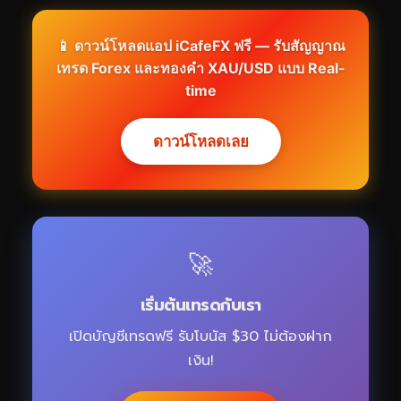
📱 ดาวน์โหลดแอป iCafeFX ฟรี — รับสัญญาณ
เทรด Forex และทองคำ XAU/USD แบบ Real-
time
ดาวน์โหลดเลย
🚀
เริ่มต้นเทรดกับเรา
เปิดบัญชีเทรดฟรี รับโบนัส $30 ไม่ต้องฝาก
เงิน!