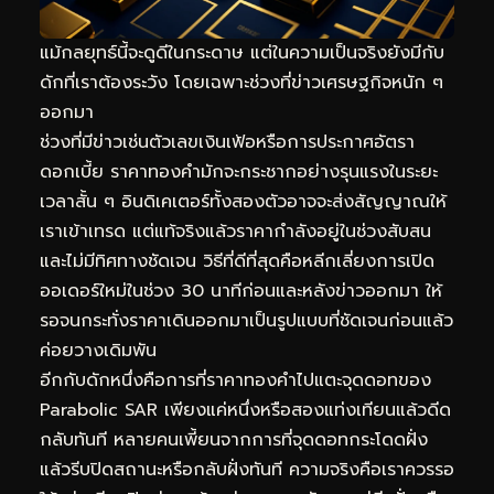
แม้กลยุทธ์นี้จะดูดีในกระดาษ แต่ในความเป็นจริงยังมีกับ
ดักที่เราต้องระวัง โดยเฉพาะช่วงที่ข่าวเศรษฐกิจหนัก ๆ
ออกมา
ช่วงที่มีข่าวเช่นตัวเลขเงินเฟ้อหรือการประกาศอัตรา
ดอกเบี้ย ราคาทองคำมักจะกระชากอย่างรุนแรงในระยะ
เวลาสั้น ๆ อินดิเคเตอร์ทั้งสองตัวอาจจะส่งสัญญาณให้
เราเข้าเทรด แต่แท้จริงแล้วราคากำลังอยู่ในช่วงสับสน
และไม่มีทิศทางชัดเจน วิธีที่ดีที่สุดคือหลีกเลี่ยงการเปิด
ออเดอร์ใหม่ในช่วง 30 นาทีก่อนและหลังข่าวออกมา ให้
รอจนกระทั่งราคาเดินออกมาเป็นรูปแบบที่ชัดเจนก่อนแล้ว
ค่อยวางเดิมพัน
อีกกับดักหนึ่งคือการที่ราคาทองคำไปแตะจุดดอทของ
Parabolic SAR เพียงแค่หนึ่งหรือสองแท่งเทียนแล้วดีด
กลับทันที หลายคนเพี้ยนจากการที่จุดดอทกระโดดฝั่ง
แล้วรีบปิดสถานะหรือกลับฝั่งทันที ความจริงคือเราควรรอ