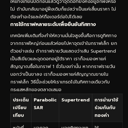
ให้แท่งเทียนปิดก่อนแล้วดูว่าจุดดอทยังคงอยู่อีกฝั่งหรือ
ไม่ ถ้ามันกลับมาอยู่ฝั่งเดิมก็แปลว่าเป็นแค่เสี้ยนราคา ไม่
ต้องทำอะไรและให้ถือเดอร์ต่อไปได้เลย
การใช้กราฟหลายระดับเพื่อยืนยันทิศทาง
เทคนิคเพิ่มเติมที่จะทำให้ความมั่นใจสูงขึ้นคือการดูทิศทาง
จากกราฟใหญ่ก่อนแล้วค่อยไปหาจุดเข้าในกราฟเล็ก ยก
ตัวอย่างเช่น ถ้ากราฟรายวันแสดงว่าเส้น Supertrend
เป็นสีเขียวและจุดดอทอยู่ใต้ราคา เราก็จะมองหาแค่
สัญญาณซื้อในกราฟ 1 ชั่วโมงเท่านั้น หากกราฟรายวัน
บอกว่าเป็นขาลง เราก็จะมองหาแค่สัญญาณขายใน
กราฟเล็ก วิธีนี้จะช่วยให้เราเทรดไปในทิศทางเดียวกับ
กระแสหลักของตลาดเสมอ
ประเด็น
Parabolic
Supertrend
การนำมาใช้
เปรียบ
SAR
ร่วมกันกับ
เทียบ
ทองคำ
หน้าที่
บอกจุด
บอกทิศทางเท
ใช้