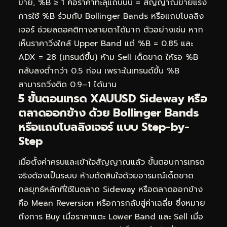
ขาย, %B ≥ 1 คือราคาทะลุแถบบน = สัญญาณขายแรง
การใช้ %B ร่วมกับ Bollinger Bands หรือแถบโบลลิง
เจอร์ ช่วยลดอคติทางสายตาได้มาก ตัวอย่างเช่น หาก
เห็นราคาวิ่งใกล้ Upper Band แต่ %B = 0.85 และ
ADX = 28 (เทรนด์ขึ้น) ห้าม Sell เด็ดขาด ให้รอ %B
กลับลงต่ำกว่า 0.5 ก่อน เพราะในเทรนด์ขึ้น %B
สามารถวิ่งติด 0.9–1 ได้นาน
5 ขั้นตอนเทรด XAUUSD Sideway หรือ
ตลาดออกข้าง ด้วย Bollinger Bands
หรือแถบโบลลิงเจอร์ แบบ Step-by-
Step
เมื่อตั้งค่าครบและเข้าใจสัญญาณแล้ว ขั้นตอนการเทรด
จริงต้องเป็นระบบ ห้ามตัดสินใจด้วยอารมณ์เด็ดขาด
กลยุทธ์หลักที่ใช้ในตลาด Sideway หรือตลาดออกข้าง
คือ Mean Reversion หรือการกลับสู่ค่าเฉลี่ย ซึ่งหมาย
ถึงการ Buy เมื่อราคาแตะ Lower Band และ Sell เมื่อ