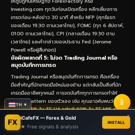
ให้ดูปฏิทินเศรษฐกิจ ForexFactory หรือ
Investing.com ทุกวันก่อนเปิดเครื่อง หลีกเลี่ยงการ
เทรดก่อน-หลังข่าว 30 นาที สำหรับ NFP (ศุกร์แรก
ของเดือน 19:30 ตามเวลาไทย), FOMC (ทุก 6 สัปดาห์,
01:00 ตามเวลาไทย), CPI (กลางเดือน 19:30 ตาม
เวลาไทย) และคำกล่าวของประธาน Fed (Jerome
Powell หรือผู้สืบทอด)
ข้อผิดพลาดที่ 5: ไม่จด Trading Journal หรือ
สมุดบันทึกการเทรด
Trading Journal หรือสมุดบันทึกการเทรด คือเครื่อง
มือสำคัญที่นักเทรดมือใหม่มองข้าม แต่กลับเป็นสิ่งที่นัก
เทรดมืออาชีพทุกคนมี การจดบันทึกทุกการเทรดทำให้
📱
คุณเห็น Pattern ของตัวเอง เช่น คุณอาจค้นพบว่าตัว
TH ▼
เองชนะ 75% ใน TF H4 แต่แพ้ 60% ใน TF M15 หรือ
Contact us
×
ชนะดีในช่วง London Session แต่แพ้ใน Asian
iCafeFX — Forex & Gold
FX
INSTALL
Session ข้อมูลเหล่านี้ช่วยให้คุณเลือกเทรดในช่วงที่ตัว
★ Free signals & analysis
Open
เองเก่งที่สุด สิ่งที่ควรจดในแต่ละเทรด: 1) วันที่และเวลา
chaty