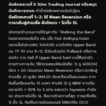
ข้อผิดพลาดที่ 5: ไม่จด Trading Journal หรือสมุด
บันทึกการเทรด
ทำซ้ำข้อผิดพลาดเดิมไม่รู้จบ
ข้อผิดพลาดที่ 1–2: ใช้ Mean Reversion หรือ
การกลับสู่ค่าเฉลี่ย ผิดโหมด + ไม่ตั้ง SL
นักเทรดจำนวนมากมีปัญหากับ “Walking the Band”
ในตลาดเทรนด์แข็ง เช่น เมื่อ Fed ส่งสัญญาณลด
ดอกเบี้ยไม่คาดคิด XAUUSD อาจวิ่งติด Upper Band
บน TF H1 นาน 8–12 ชั่วโมงโดยไม่ Pullback หรือการ
ย่อตัว การ Sell ที่ Upper Band ในสภาวะนี้คือฆ่าตัว
ตายทางการเงิน วิธีตรวจสอบให้แน่ใจคือ: 1) ดู ADX(14)
ต้อง < 20 ก่อนเทรด Mean Reversion หรือการกลับสู่
ค่าเฉลี่ย 2) ดูเส้น SMA20 ต้องเกือบเป็นแนวนอน หาก
ชันขึ้นหรือลงเกิน 15 องศา ห้ามใช้ 3) ดู BBW หากเริ่ม
ขยายตัว > 50% ใน 3 แท่ง แสดงว่า Squeeze กำลัง
จบ ส่วนการไม่ตั้ง SL คือบาปร้ายกาจที่สุด การแก้ไขคือ:
1) ตั้ง SL ทันทีในการเปิดออเดอร์ ใช้ฟังก์ชัน OCO