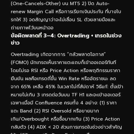
(One-Cancels-Other) บน MT5 2) ปิด Auto-
renew Margin Call หรือการเรียกเงินประกัน ที่บางโบ
รกให้ 3) จดสัญญาว่าจะไม่เลื่อน SL ด้วยลายมือและ
ถ่ายภาพไว้บนหน้าจอ
ข้อผิดพลาดที่ 3–4: Overtrading + เทรดในช่วง
ข่าว
Overtrading เกิดจากการ “กลัวพลาดโอกาส”
(FOMO) นักเทรดเห็นราคาแตะแถบก็เข้าออเดอร์ทันที
โดยไม่รอ RSI หรือ Price Action หรือพฤติกรรมราคา
ยืนยัน ผลคือเทรดถี่ขึ้น Win Rate หรืออัตราชนะ ลด
จาก 65% เหลือ 45% ในเวลาไม่กี่สัปดาห์ วิธีแก้: ตั้งเป้า
หมายไม่เกิน 3 เทรดต่อวันบน TF H1 และจะเข้าออเดอร์
เฉพาะเมื่อมี Confluence ครบทั้ง 4 อย่าง: (1) ราคา
แตะ Band (2) RSI Oversold หรือขายมาก
เกิน/Overbought หรือซื้อมากเกิน (3) Price Action
กลับตัว (4) ADX < 20 ส่วนการเทรดในช่วงข่าวสำคัญ