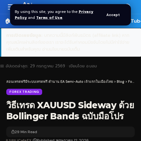
Aa
Font
By using this site, you agree to the
Privacy
Accept
Resizer
Policy
and
Terms of Use
.
🏠 หน้าแรก
ราคาทอง SPDR
📰 บทความ
🎬 YouTub
การเปิดเผยข้อมูล:
บทความนี้มีลิงก์พันธมิตร (affiliate link) หาก
คุณสมัครผ่านลิงก์ของเรา เราจะได้รับค่าคอมมิชชันโดยไม่มีค่าใช้จ่าย
เพิ่มเติมสำหรับคุณ
อ่านนโยบายฉบับเต็ม
📅 อัปเดตล่าสุด:
29 กรกฎาคม 2569
· เขียนโดย
อ.บอม
สอนเทรดฟรีมีระบบเทรดฟรี ตำนาน EA Semi-Auto เจ้าแรกในเมืองไทย
>
Blog
>
Forex Trading
FOREX TRADING
วิธีเทรด XAUUSD Sideway ด้วย
Bollinger Bands ฉบับมือโปร
29 Min Read
อ.บอม iCafeFX
Published: พฤษภาคม 12, 2026