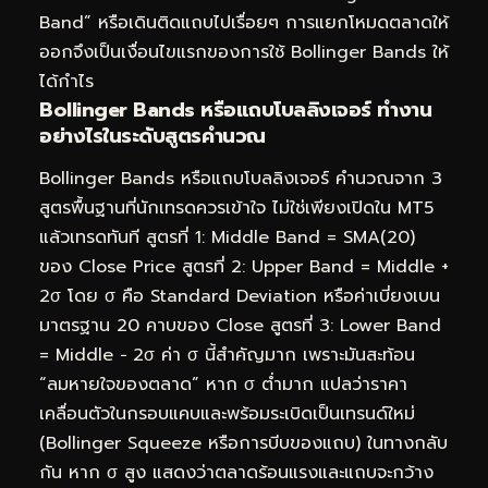
Band” หรือเดินติดแถบไปเรื่อยๆ การแยกโหมดตลาดให้
ออกจึงเป็นเงื่อนไขแรกของการใช้ Bollinger Bands ให้
ได้กำไร
Bollinger Bands หรือแถบโบลลิงเจอร์ ทำงาน
อย่างไรในระดับสูตรคำนวณ
Bollinger Bands หรือแถบโบลลิงเจอร์ คำนวณจาก 3
สูตรพื้นฐานที่นักเทรดควรเข้าใจ ไม่ใช่เพียงเปิดใน MT5
แล้วเทรดทันที สูตรที่ 1: Middle Band = SMA(20)
ของ Close Price สูตรที่ 2: Upper Band = Middle +
2σ โดย σ คือ Standard Deviation หรือค่าเบี่ยงเบน
มาตรฐาน 20 คาบของ Close สูตรที่ 3: Lower Band
= Middle − 2σ ค่า σ นี้สำคัญมาก เพราะมันสะท้อน
“ลมหายใจของตลาด” หาก σ ต่ำมาก แปลว่าราคา
เคลื่อนตัวในกรอบแคบและพร้อมระเบิดเป็นเทรนด์ใหม่
(Bollinger Squeeze หรือการบีบของแถบ) ในทางกลับ
กัน หาก σ สูง แสดงว่าตลาดร้อนแรงและแถบจะกว้าง