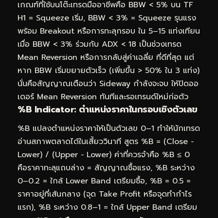
เกณฑ์ที่ใช้บนโต๊ะเทรดมืออาชีพคือ BBW < 5% บน TF
H1 = Squeeze เริ่ม, BBW < 3% = Squeeze รุนแรง
พร้อม Breakout หรือการทะลุกรอบ ใน 5–15 แท่งเทียน
เมื่อ BBW < 3% ร่วมกับ ADX < 18 เป็นช่วงเทรด
Mean Reversion หรือการกลับสู่ค่าเฉลี่ย ที่ดีที่สุด แต่
หาก BBW เริ่มขยายตัวเร็ว (เพิ่มขึ้น > 50% ใน 3 แท่ง)
นั่นคือสัญญาณเตือนว่า Sideway กำลังจะจบ ให้ปิดออ
เดอร์ Mean Reversion ทันทีและรอเทรนด์ใหม่ก่อตัว
%B Indicator: ตำแหน่งราคาในกรอบเชิงตัวเลข
%B แปลงตำแหน่งราคาให้เป็นตัวเลข 0–1 ทำให้นักเทรด
อ่านสภาพตลาดได้ในเสี้ยววินาที สูตร %B = (Close −
Lower) / (Upper − Lower) ค่าที่ควรจำคือ %B ≤ 0
คือราคาทะลุแถบล่าง = สัญญาณซื้อแรง, %B ระหว่าง
0–0.2 = ใกล้ Lower Band เตรียมซื้อ, %B = 0.5 =
ราคาอยู่ที่เส้นกลาง (จุด Take Profit หรือจุดทำกำไร
แรก), %B ระหว่าง 0.8–1 = ใกล้ Upper Band เตรียม