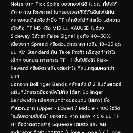
Noise จาก Tick Spike ของทองได้ดี ในขณะที่ยังให้
สัญญาณ Reversal ในกรอบเวลาที่ใช้ตัดสินใจได้ทัน
หลายคนเข้าใจผิดว่ายิ่ง TF เล็กยิ่งได้กำไรเร็ว แต่ความ
จริงคือ TF M5 หรือ M15 บน XAUUSD ในช่วง
Sideway มีอัตรา False Signal สูงถึง 40–50%
เนื่องจาก Spread หรือส่วนต่างราคา เฉลี่ย 18–25 จุด
บน XM Standard กิน Take Profit หรือจุดทำกำไร
เล็กๆ จนหมด การเทรด TF H1 ขึ้นไปจึงให้ Risk-
Reward หรืออัตราเสี่ยงต่อกำไร ที่สมเหตุสมผลกว่า
มาก
นอกจาก Bollinger Bands หลักแล้ว มี 2 อินดิเคเตอร์
เสริมที่นักเทรดมืออาชีพไม่ทิ้ง ได้แก่ Bollinger
Bandwidth หรือความกว้างของแถบ (BBW) ซึ่ง
คำนวณจาก (Upper − Lower) / Middle × 100 ใช้วัด
“ระดับความบีบอัด” ของแถบ หาก BBW < 5% บน TF
H1 ถือว่าตลาดเข้าสู่ Squeeze เต็มตัว และ %B
Indicator ซึ่งคำนวณจาก (Close − Lower) / (Upper