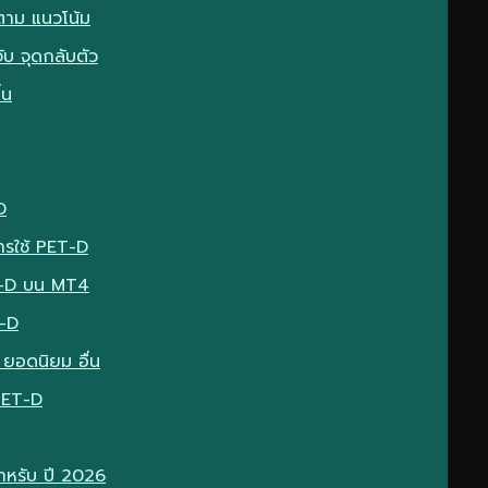
ตาม แนวโน้ม
บ จุดกลับตัว
่น
D
ารใช้ PET-D
T-D บน MT4
T-D
 ยอดนิยม อื่น
PET-D
ำหรับ ปี 2026