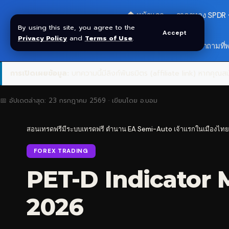
🏠 หน้าแรก
ราคาทอง SPDR
By using this site, you agree to the
Accept
Privacy Policy
and
Terms of Use
.
🎁 รับโบนัส $30
❓ คำถามที่
การเปิดเผยข้อมูล:
บทความนี้มีลิงก์พันธมิตร (affiliate link) หากคุณสมั
📅 อัปเดตล่าสุด:
23 กรกฎาคม 2569
· เขียนโดย
อ.บอม
สอนเทรดฟรีมีระบบเทรดฟรี ตำนาน EA Semi-Auto เจ้าแรกในเมืองไทย
FOREX TRADING
PET-D Indicator MT
2026