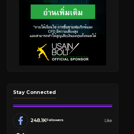
Stay Connected
248.1K
Like
Followers