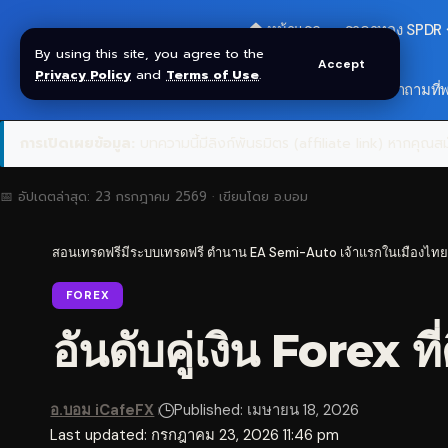
🏠 หน้าแรก
ราคาทอง SPDR
By using this site, you agree to the
Accept
Privacy Policy
and
Terms of Use
.
🎁 รับโบนัส $30
❓ คำถามที่
การเปิดเผยข้อมูล:
บทความนี้มีลิงก์พันธมิตร (affiliate link) หากคุณสมั
📅 อัปเดตล่าสุด:
23 กรกฎาคม 2569
· เขียนโดย
อ.บอม
สอนเทรดฟรีมีระบบเทรดฟรี ตำนาน EA Semi-Auto เจ้าแรกในเมืองไทย
FOREX
อันดับคู่เงิน Forex ท
อ.บอม iCafeFX
Published: เมษายน 18, 2026
Last updated: กรกฎาคม 23, 2026 11:46 pm