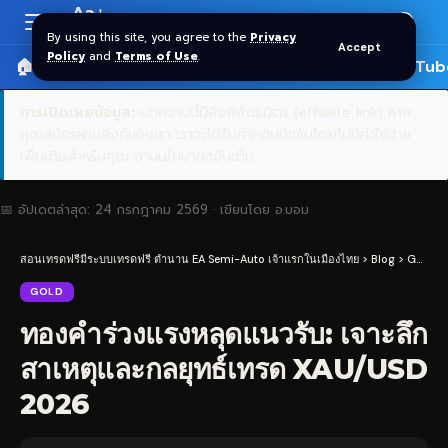
Aa
Font
By using this site, you agree to the
Privacy
Accept
Resizer
Policy
and
Terms of Use
.
🏠 หน้าแรก
ราคาทอง SPDR
📰 บทความ
🎬 YouTub
การเปิดเผยข้อมูล:
บทความนี้มีลิงก์พันธมิตร (affiliate link) หาก
คุณสมัครผ่านลิงก์ของเรา เราจะได้รับค่าคอมมิชชันโดยไม่มีค่าใช้จ่าย
เพิ่มเติมสำหรับคุณ
อ่านนโยบายฉบับเต็ม
📅 อัปเดตล่าสุด:
24 กรกฎาคม 2569
· เขียนโดย
อ.บอม
สอนเทรดฟรีมีระบบเทรดฟรี ตำนาน EA Semi-Auto เจ้าแรกในเมืองไทย
>
Blog
>
Gold
>
GOLD
ทองคำร่วงแรงหลุดแนวรับ: เจาะลึก
สาเหตุและกลยุทธ์เทรด XAU/USD
2026