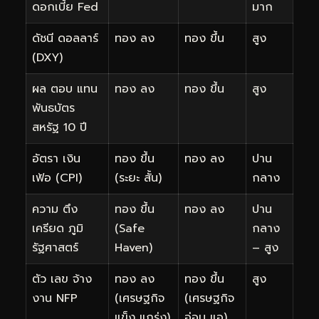
ดอกเบี้ย Fed
มาก
ดัชนี ดอลลาร์
ทอง ลง
ทอง ขึ้น
สูง
(DXY)
ผล ตอบ แทน
ทอง ลง
ทอง ขึ้น
สูง
พันธบัตร
สหรัฐ 10 ปี
อัตรา เงิน
ทอง ขึ้น
ทอง ลง
ปาน
เฟ้อ (CPI)
(ระยะ สั้น)
กลาง
ความ ตึง
ทอง ขึ้น
ทอง ลง
ปาน
เครียด ภูมิ
(Safe
กลาง
รัฐศาสตร์
Haven)
– สูง
ตัว เลข จ้าง
ทอง ลง
ทอง ขึ้น
สูง
งาน NFP
(เศรษฐกิจ
(เศรษฐกิจ
แข็ง แกร่ง)
อ่อน แอ)