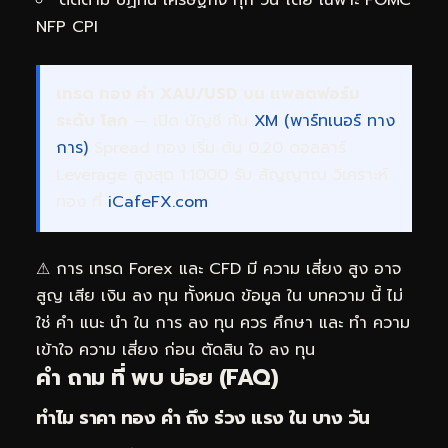
NFP CPI
เทรด ทอง คำ XAU/USD บน แพลตฟอร์ม
ระดับ โลก
— เปิด บัญชี กับ
XM (พาร์ทเนอร์ ทาง
การ)
Spread ทอง เริ่ม ต้น 0.20 ดอลลาร์
Leverage สูงสุด 1:1000 รับ สัญญาณ วิเคราะห์
ทอง ที่
iCafeFX.com
⚠ การ เทรด Forex และ CFD มี ความ เสี่ยง สูง อาจ
สูญ เสีย เงิน ลง ทุน ทั้งหมด ข้อมูล ใน บทความ นี้ ไม่
ใช่ คำ แนะ นำ ใน การ ลง ทุน ควร ศึกษา และ ทำ ความ
เข้าใจ ความ เสี่ยง ก่อน ตัดสิน ใจ ลง ทุน
คำ ถาม ที่ พบ บ่อย (FAQ)
ทำไม ราคา ทอง คำ ถึง ร่วง แรง ใน บาง วัน