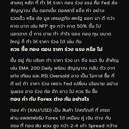
สาเหตุ หลัก ที่ ทำ ให้ ราคา ทอง ร่วง แรง คือ Fed ส่ง
สัญญาณ ขึ้น ดอกเบี้ย ดอลลาร์ แข็ง ค่า อย่าง
รวดเร็ว หรือ ข้อ มูล เศรษฐกิจ สหรัฐ ออก มา ดี กว่า
คาด มาก เช่น NFP สูง กว่า คาด 50% ขึ้น ไป
นอกจาก นี้ การ ขาย ทำ กำไร ของ กอง ทุน ขนาด
ใหญ่ ก็ ทำ ให้ ราคา ร่วง ได้ เช่น กัน
ควร ซื้อ ทอง ตอน ราคา ร่วง แรง หรือ ไม่
ขึ้น อยู่ กับ บริบท ถ้า ราคา ร่วง มา ถึง แนว รับ สำคัญ
เช่น EMA 200 Daily พร้อม สัญญาณ กลับ ตัว จาก
แท่ง เทียน และ RSI Oversold อาจ เป็น โอกาส ซื้อ ที่
ดี แต่ ถ้า ราคา ร่วง เพราะ Fed เปลี่ยน นโยบาย อย่าง
รุนแรง อาจ ร่วง ต่อ อีก ยาว ไม่ ควร รีบ ซื้อ
ทอง คำ กับ Forex ต่าง กัน อย่างไร
ทอง คำ (XAU/USD) เป็น สินค้า โภคภัณฑ์ ที่ เทรด
ผ่าน แพลตฟอร์ม Forex ได้ เหมือน คู่ เงิน ต่าง กัน
ตรง ที่ ทอง ผัน ผวน สูง กว่า 2-4 เท่า Spread กว้าง