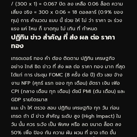
/ (300 x 1) = 0.067 ปัด ลง เหลือ 0.06 ล็อต ความ
เสี่ยง จริง = 300 x 0.06 = 18 ดอลลาร์ (0.9% ของ
ทุน) การ คำนวณ แบบ นี้ ช่วย ให้ ไม่ ว่า ราคา จะ ร่วง
แรง แค่ ไหน ก็ ขาดทุน ไม่ เกิน ที่ กำหนด
ปฏิทิน ข่าว สำคัญ ที่ ส่ง ผล ต่อ ราคา
ทอง
เทรดเดอร์ ทอง คำ ต้อง ติดตาม ปฏิทิน เศรษฐกิจ
อย่าง ใกล้ ชิด ข่าว ที่ ส่ง ผล ต่อ ราคา ทอง มาก ที่สุด
ได้แก่ การ ประชุม FOMC (8 ครั้ง ต่อ ปี) ตัว เลข จ้าง
งาน NFP (ศุกร์ แรก ของ ทุก เดือน) อัตรา เงิน เฟ้อ
CPI (กลาง เดือน ทุก เดือน) ดัชนี PMI (ต้น เดือน) และ
GDP รายไตรมาส
แนะ นำ ให้ ตรวจ สอบ ปฏิทิน เศรษฐกิจ ทุก วัน ก่อน
เทรด ถ้า มี ข่าว สำคัญ ระดับ สูง (High Impact) ใน
วัน นั้น ควร ระวัง เป็น พิเศษ หรือ ลด ขนาด ล็อต ลง
50% เพื่อ ป้อง กัน ความ ผัน ผวน ที่ อาจ เกิด ขึ้น