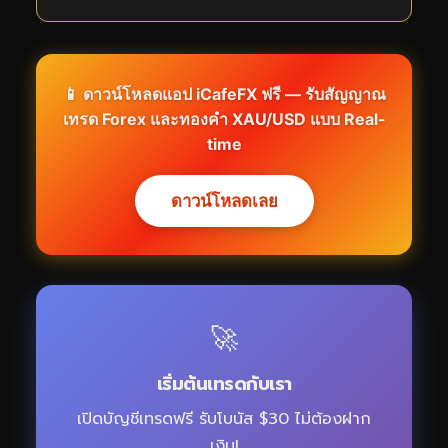
📱 ดาวน์โหลดแอป
iCafeFX
ฟรี — รับสัญญาณ
เทรด Forex และทองคำ XAU/USD แบบ Real-
time
ดาวน์โหลดเลย
🚀
เริ่มต้นเทรดกับเรา
เปิดบัญชีเทรดฟรี รับโบนัส $30 ไม่ต้องฝาก
เงิน!