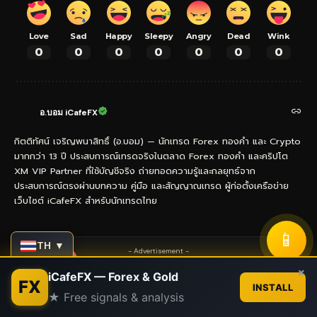
Love
Sad
Happy
Sleepy
Angry
Dead
Wink
0
0
0
0
0
0
0
อ.บอม iCafeFX
กิตติทัศน์ เจริญพนาสิทธิ์ (อ.บอม) — นักเทรด Forex ทองคำ และ Crypto
มากกว่า 13 ปี ประสบการณ์เทรดจริงในตลาด Forex ทองคำ และคริปโต
XM VIP Partner ที่ใช้บัญชีจริง ถ่ายทอดความรู้และกลยุทธ์จาก
ประสบการณ์ตรงผ่านบทความ คู่มือ และสัญญาณเทรด ผู้ก่อตั้งเครือข่าย
เว็บไซต์ iCafeFX สำหรับนักเทรดไทย
📱
TH ▼
- Advertisement -
Contact us
×
iCafeFX — Forex & Gold
FX
INSTALL
★ Free signals & analysis
Open
chaty