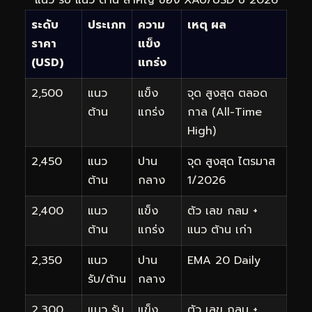
ระดับ
ประเภท
ความ
เหตุ ผล
ราคา
แข็ง
(USD)
แกร่ง
2,500
แนว
แข็ง
จุด สูงสุด ตลอด
ต้าน
แกร่ง
กาล (All-Time
High)
2,450
แนว
ปาน
จุด สูงสุด ไตรมาส
ต้าน
กลาง
1/2026
2,400
แนว
แข็ง
ตัว เลข กลม +
ต้าน
แกร่ง
แนว ต้าน เก่า
2,350
แนว
ปาน
EMA 20 Daily
รับ/ต้าน
กลาง
2,300
แนว รับ
แข็ง
ตัว เลข กลม +