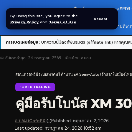
🏠 หน้าแรก
ราคาทอง SPDR
By using this site, you agree to the
Accept
Privacy Policy
and
Terms of Use
.
สมัครกลุ่ม VIP
❓ คำถามที่พบ
การเปิดเผยข้อมูล:
บทความนี้มีลิงก์พันธมิตร (affiliate link) หากคุณสมั
📅 อัปเดตล่าสุด:
24 กรกฎาคม 2569
· เขียนโดย
อ.บอม
สอนเทรดฟรีมีระบบเทรดฟรี ตำนาน EA Semi-Auto เจ้าแรกในเมืองไทย
FOREX TRADING
คู่มือรับโบนัส XM 
อ.บอม iCafeFX
Published: พฤษภาคม 2, 2026
Last updated: กรกฎาคม 24, 2026 10:52 am