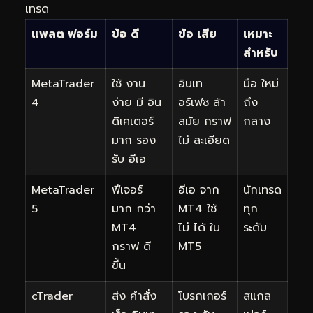
เทรด
แพลต ฟอร์ม
ข้อ ดี
ข้อ เสีย
เหมาะ
สำหรับ
MetaTrader
ใช้ งาน
อินเท
มือ ใหม่
4
ง่าย มี อิน
อร์เฟซ ล้า
ถึง
ดิเคเตอร์
สมัย กราฟ
กลาง
มาก รอง
ไม่ ละเอียด
รับ อีเอ
MetaTrader
ฟีเจอร์
อีเอ จาก
นักเทรด
5
มาก กว่า
MT4 ใช้
ทุก
MT4
ไม่ ได้ ใน
ระดับ
กราฟ ดี
MT5
ขึ้น
cTrader
ส่ง คำสั่ง
โบรกเกอร์
สแกล