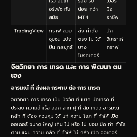
เร็ว อินเท
รอง รับ
เปอร์
อร์เฟซ ทัน
น้อย กว่า
มือ
สมัย
MT4
อาชีพ
TradingView
กราฟ สวย
ส่ง คำสั่ง
นัก
ชุมชน แบ่ง
ตรง ไม่ ได้
วิเคราะห์
ปัน กลยุทธ์
บาง
กราฟ
โบรกเกอร์
จิตวิทยา การ เทรด และ การ พัฒนา ตน
เอง
อารมณ์ ที่ ส่งผล กระทบ ต่อ การ เทรด
จิตวิทยา การ เทรด เป็น ปัจจัย ที่ แยก นักเทรด ที่
ประสบ ความสำเร็จ ออก จาก ผู้ ที่ ล้ม เหลว อารมณ์
หลัก ที่ ต้อง ควบคุม ได้ แก่ ความ โลภ ที่ ทำให้ เปิด
ออเดอร์ ขนาด ใหญ่ เกิน ไป หรือ ไม่ ยอม ปิด ทำ กำไร
ตาม แผน ความ กลัว ที่ ทำให้ ไม่ กล้า เปิด ออเดอร์