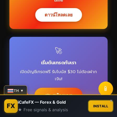
time
ดาวน์โหลดเลย
🚀
เริ่มต้นเทรดกับเรา
เปิดบัญชีเทรดฟรี รับโบนัส $30 ไม่ต้องฝาก
เงิน!
📱
TH ▼
👉 สมัครเลย
Contact us
×
iCafeFX — Forex & Gold
FX
INSTALL
★ Free signals & analysis
Open
chaty