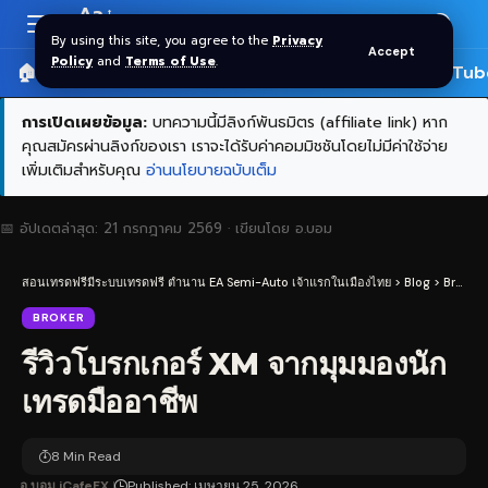
Aa
Font
By using this site, you agree to the
Privacy
Accept
Resizer
Policy
and
Terms of Use
.
🏠 หน้าแรก
ราคาทอง SPDR
📰 บทความ
🎬 YouTub
การเปิดเผยข้อมูล:
บทความนี้มีลิงก์พันธมิตร (affiliate link) หาก
คุณสมัครผ่านลิงก์ของเรา เราจะได้รับค่าคอมมิชชันโดยไม่มีค่าใช้จ่าย
เพิ่มเติมสำหรับคุณ
อ่านนโยบายฉบับเต็ม
📅 อัปเดตล่าสุด:
21 กรกฎาคม 2569
· เขียนโดย
อ.บอม
สอนเทรดฟรีมีระบบเทรดฟรี ตำนาน EA Semi-Auto เจ้าแรกในเมืองไทย
>
Blog
>
Broker
BROKER
รีวิวโบรกเกอร์ XM จากมุมมองนัก
เทรดมืออาชีพ
8 Min Read
อ.บอม iCafeFX
Published: เมษายน 25, 2026