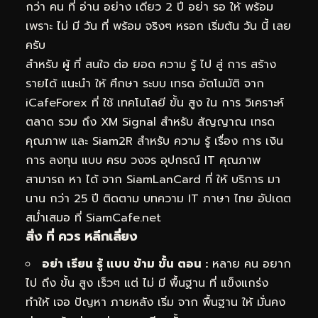
กว่า คน ที่ อ่าน อย่าง เดียว 2 ปี อย่า รอ ให้ พร้อม
เพราะ ไม่ มี วัน ที่ พร้อม จริงๆ หรอก เริ่มต้น วัน นี้ เลย
ครับ
สำหรับ ผู้ ที่ สนใจ ต่อ ยอด ความ รู้ ไป สู่ การ สร้าง
รายได้ แนะนำ ให้ ศึกษา ระบบ เทรด อัตโนมัติ จาก
iCafeForex ที่ ใช้ เทคโนโลยี ขั้น สูง ใน การ วิเคราะห์
ตลาด รวม ถึง XM Signal สำหรับ สัญญาณ เทรด
คุณภาพ และ Siam2R สำหรับ ความ รู้ เรื่อง การ เงิน
การ ลงทุน แบบ ครบ วงจร อุปกรณ์ IT คุณภาพ
สามารถ หา ได้ จาก SiamLanCard ที่ ให้ บริการ มา
นาน กว่า 25 ปี ติดตาม บทความ IT ภาษา ไทย อัปเดต
สม่ำเสมอ ที่ SiamCafe.net
สิ่ง ที่ ควร หลีกเลี่ยง
อย่า เรียน รู้ แบบ ข้าม ขั้น ตอน :
หลาย คน อยาก
ไป ถึง ขั้น สูง เร็วๆ แต่ ไม่ มี พื้นฐาน ที่ แข็งแกร่ง
ทำให้ เจอ ปัญหา ภายหลัง เริ่ม จาก พื้นฐาน ให้ มั่นคง