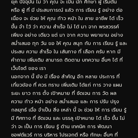
ยุค ปัจจุบัน ไม่ ว่า คุณ จะ เป็น นัก ศึกษา ผู้ เริ่มต้น
หรือ ผู้ ที่ มี ประสบการณ์ แล้ว การ เรียน รู้ อย่าง ต่อ
เนื่อง จะ ช่วย ให้ คุณ ก้าว หน้า ใน สาย อาชีพ ได้ เร็ว
ขึ้น จำ ไว้ ว่า ความ สำเร็จ ไม่ ได้ มา จาก พรสวรรค์
เพียง อย่าง เดียว แต่ มา จาก ความ พยายาม อย่าง
สม่ำเสมอ ทุก วัน ขอ ให้ คุณ สนุก กับ การ เรียน รู้ และ
ประสบ ความ สำเร็จ ใน เส้นทาง ที่ เลือก ครับ หาก มี
คำถาม เพิ่มเติม สามารถ ติดตาม บทความ อื่นๆ ได้ ที่
เว็บไซต์ ของ เรา
นอกจาก นี้ ยัง มี เรื่อง สำคัญ อีก หลาย ประการ ที่
เกี่ยวข้อง ที่ ควร ทราบ เพิ่มเติม ได้แก่ การ วาง แผน
ระยะ ยาว การ ตั้ง เป้าหมาย ที่ ชัดเจน การ วัด ผล
ความ ก้าว หน้า อย่าง สม่ำเสมอ และ การ ปรับ ปรุง
กลยุทธ์ เมื่อ จำเป็น สิ่ง เหล่า นี้ จะ ช่วย ให้ การ เรียน รู้
มี ทิศทาง ที่ ชัดเจน และ บรรลุ เป้าหมาย ได้ เร็ว ขึ้น ไม่
ว่า จะ เป็น การ เรียน รู้ ด้าน เทคนิค การ พัฒนา
ซอฟต์แวร์ การ บริหาร โปรเจกต์ หรือ ทักษะ อื่นๆ ที่