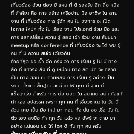
เกี่ยวข้อง ล้วน ต้อง มี แผน ที่ ดี รองรับ อีก สิ่ง หนึ่ง
ที่ สำคัญ คือ การ สร้าง เครือข่าย มือ อาชีพ ใน สาย
งาน ที่ เกี่ยวข้อง การ รู้จัก คน ใน วงการ จะ เปิด
โอกาส ใหม่ๆ ทั้ง ใน เรื่อง งาน โปรเจกต์ ร่วม มือ และ
การ แลกเปลี่ยน ความ รู้ ลอง เข้า ร่วม งาน สัมมนา
meetup หรือ conference ที่ เกี่ยวข้อง จะ ได้ พบ ผู้
คน ที่ มี ความ สนใจ เดียวกัน
ท้ายที่สุด ขอ ย้ำ อีก ครั้ง ว่า การ เรียน รู้ ไม่ มี ทาง
ลัด ที่ แท้จริง สิ่ง ที่ ดู เหมือน ทาง ลัด มัก จะ กลาย
เป็น ทาง อ้อม ใน ภายหลัง การ เรียน รู้ อย่าง เป็น
ระบบ ตั้งแต่ พื้นฐาน จะ ช่วย ให้ คุณ มี ฐาน ที่
แข็งแกร่ง สำหรับ การ ต่อ ยอด ใน อนาคต อย่า ท้อแท้
ถ้า เจอ อุปสรรค เพราะ ทุก คน ที่ เชี่ยวชาญ ใน วัน นี้
ล้วน เคย เป็น มือ ใหม่ มา ก่อน ทั้ง นั้น จง เชื่อ มั่น ใน
ตัว เอง ลงมือ ทำ ทุก วัน แล้ว ผล ลัพธ์ จะ ตาม มา
อย่าง แน่นอน ขอ ให้ โชค ดี กับ ทุก คน ครับ