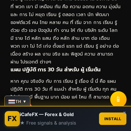
ที่ พวก เขา มี เหมือน กัน คือ ความ อดทน ความ มุ่งมั่น
และ การ ไม่ หยุด เรียน รู้ ตลอด เวลา นัก พัฒนา
ซอฟต์แวร์ คน ไทย หลาย คน ที่ เริ่ม จาก การ เรียน รู้
ด้วย ตัว เอง ปัจจุบัน ทำ งาน ให้ กับ บริษัท ระดับ โลก
มี ราย ได้ หลัก แสน ถึง หลัก ล้าน บาท ต่อ เดือน
พวก เขา ไม่ ได้ เก่ง ตั้งแต่ แรก แต่ เรียน รู้ อย่าง ต่อ
เนื่อง สร้าง ผล งาน จริง และ พิสูจน์ ความ สามารถ
ผ่าน โปรเจกต์ ต่างๆ
แผน ปฏิบัติ การ 30 วัน สำหรับ ผู้ เริ่มต้น
หาก คุณ จริงจัง กับ การ เรียน รู้ เรื่อง นี้ นี่ คือ แผน
ปฏิบัติ การ 30 วัน ที่ แนะนำ สำหรับ ผู้ เริ่มต้น ทุก คน
ไม่ ว่า จะ มี พื้นฐาน มาก น้อย แค่ ไหน ก็ สามารถ ทำ
📱
TH ▼
ตาม ได้
Contact us
×
สัปดาห์ ที่ 1 :
ศึกษา เอกสาร พื้นฐาน อ่าน บทความ
iCafeFX — Forex & Gold
FX
INSTALL
แนะนำ ดู วิดีโอ สอน 3 ถึง 5 ชิ้น ทำ ตาม แบบฝึกหัด
★ Free signals & analysis
Open
อย่าง น้อย 2 ครั้ง จด บันทึก สิ่ง ที่ เรียน รู้ ตั้ง คำถาม
chaty