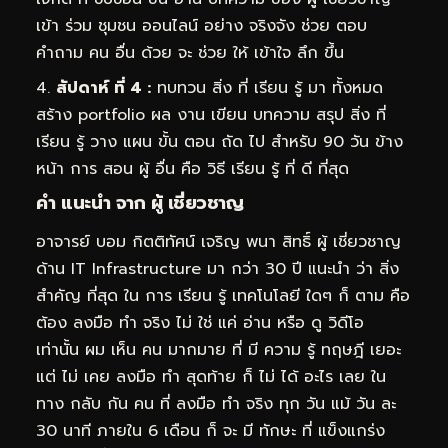
เข้า ร่วม ชุมชน ออนไลน์ อย่าง จริงจัง ช่วย ตอบ
คำถาม คน อื่น ด้วย จะ ช่วย ให้ เข้าใจ ลึก ขึ้น
สัปดาห์ ที่ 4 :
ทบทวน สิ่ง ที่ เรียน รู้ มา ทั้งหมด
สร้าง portfolio ผล งาน เขียน บทความ สรุป สิ่ง ที่
เรียน รู้ วาง แผน ขั้น ตอน ถัด ไป สำหรับ 90 วัน ข้าง
หน้า การ สอน ผู้ อื่น คือ วิธี เรียน รู้ ที่ ดี ที่สุด
คำ แนะนำ จาก ผู้ เชี่ยวชาญ
อาจารย์ บอม กิตติทัศน์ เจริญ พนา สิทธิ์ ผู้ เชี่ยวชาญ
ด้าน IT Infrastructure มา กว่า 30 ปี แนะนำ ว่า สิ่ง
สำคัญ ที่สุด ใน การ เรียน รู้ เทคโนโลยี ใดๆ ก็ ตาม คือ
ต้อง ลงมือ ทำ จริง ไม่ ใช่ แค่ อ่าน หรือ ดู วิดีโอ
เท่านั้น ผม เห็น คน มากมาย ที่ มี ความ รู้ ทฤษฎี เยอะ
แต่ ไม่ เคย ลงมือ ทำ สุดท้าย ก็ ไม่ ได้ อะไร เลย ใน
ทาง กลับ กัน คน ที่ ลงมือ ทำ จริง ทุก วัน แม้ วัน ละ
30 นาที ภายใน 6 เดือน ก็ จะ มี ทักษะ ที่ แข็งแกร่ง