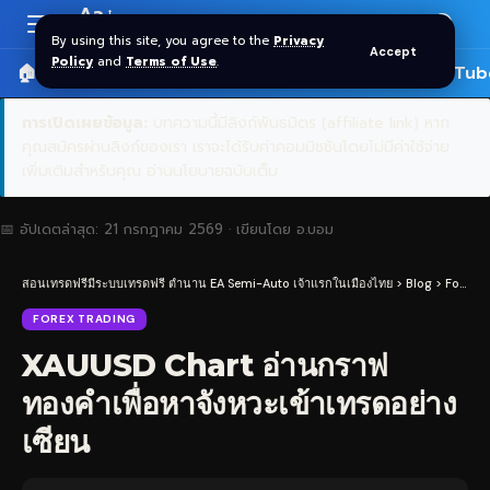
Aa
Font
By using this site, you agree to the
Privacy
Accept
Resizer
Policy
and
Terms of Use
.
🏠 หน้าแรก
ราคาทอง SPDR
📰 บทความ
🎬 YouTub
การเปิดเผยข้อมูล:
บทความนี้มีลิงก์พันธมิตร (affiliate link) หาก
คุณสมัครผ่านลิงก์ของเรา เราจะได้รับค่าคอมมิชชันโดยไม่มีค่าใช้จ่าย
เพิ่มเติมสำหรับคุณ
อ่านนโยบายฉบับเต็ม
📅 อัปเดตล่าสุด:
21 กรกฎาคม 2569
· เขียนโดย
อ.บอม
สอนเทรดฟรีมีระบบเทรดฟรี ตำนาน EA Semi-Auto เจ้าแรกในเมืองไทย
>
Blog
>
Forex Trading
FOREX TRADING
XAUUSD Chart อ่านกราฟ
ทองคำเพื่อหาจังหวะเข้าเทรดอย่าง
เซียน