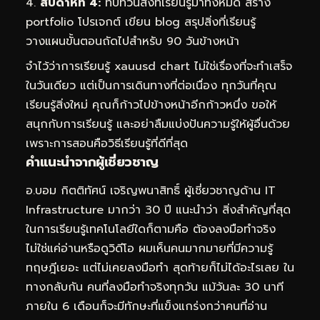
สัปดาห์ที่ 4:
ทบทวนสิ่งที่เรียนรู้มาทั้งหมด สร้าง
portfolio โปรเจกต์ เขียน blog สรุปสิ่งที่เรียนรู้
วางแผนขั้นตอนถัดไปสำหรับ 90 วันข้างหน้า
จำไว้ว่าการเรียนรู้ xauusd chart ไม่ใช่เรื่องที่จะทำเสร็จ
ในวันเดียว แต่เป็นการเดินทางที่ต่อเนื่อง ทุกวันที่คุณ
เรียนรู้สิ่งใหม่ คุณก็ก้าวไปข้างหน้าอีกก้าวหนึ่ง ขอให้
สนุกกับการเรียนรู้ และอย่าลืมแบ่งปันความรู้ให้ผู้อื่นด้วย
เพราะการสอนคือวิธีเรียนรู้ที่ดีที่สุด
คำแนะนำจากผู้เชี่ยวชาญ
อ.บอม กิตติทัศน์ เจริญพนาสิทธิ์ ผู้เชี่ยวชาญด้าน IT
Infrastructure มากว่า 30 ปี แนะนำว่า สิ่งสำคัญที่สุด
ในการเรียนรู้เทคโนโลยีใดก็ตามคือ ต้องลงมือทำจริง
ไม่ใช่แค่อ่านหรือดูวิดีโอ ผมเห็นคนมากมายที่มีความรู้
ทฤษฎีเยอะ แต่ไม่เคยลงมือทำ สุดท้ายก็ไม่ได้อะไรเลย ใน
ทางกลับกัน คนที่ลงมือทำจริงทุกวัน แม้วันละ 30 นาที
ภายใน 6 เดือนก็จะมีทักษะที่แข็งแกร่งกว่าคนที่อ่าน