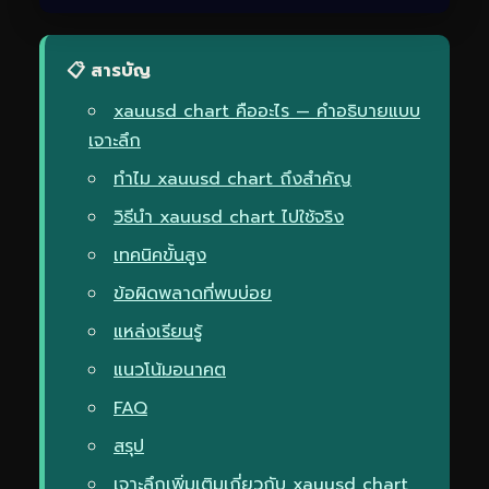
📋 สารบัญ
xauusd chart คืออะไร — คำอธิบายแบบ
เจาะลึก
ทำไม xauusd chart ถึงสำคัญ
วิธีนำ xauusd chart ไปใช้จริง
เทคนิคขั้นสูง
ข้อผิดพลาดที่พบบ่อย
แหล่งเรียนรู้
แนวโน้มอนาคต
FAQ
สรุป
เจาะลึกเพิ่มเติมเกี่ยวกับ xauusd chart