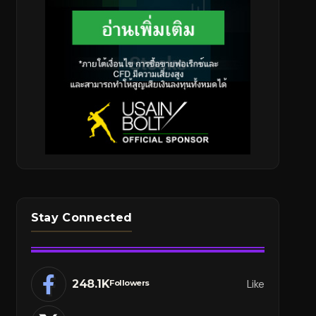
Stay Connected
248.1K
Like
Followers