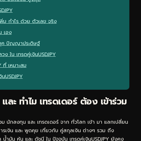
USDJPY
พิ่ม กำไร ด้วย ตัวเลข จริง
ณ เอง
ยุค ปัญญาประดิษฐ์
ลวง ใน เทรดคู่เงินUSDJPY
 ที่ เหมาะสม
่เงินUSDJPY
 และ ทำไม เทรดเดอร์ ต้อง เข้าร่วม
รวม นักลงทุน และ เทรดเดอร์ จาก ทั่วโลก เข้า มา แลกเปลี่ยน
รเงิน และ พูดคุย เกี่ยวกับ คู่สกุลเงิน ต่างๆ รวม ถึง
น้ำมัน หุ้น และ ดัชนี ใน ปัจจุบัน เทรดคู่เงินUSDJPY ยังคง