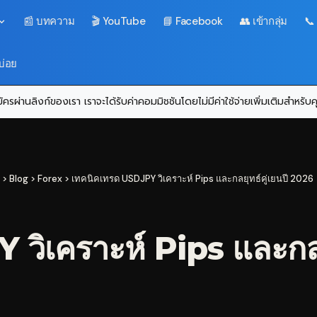
📰 บทความ
🎬 YouTube
📘 Facebook
👥 เข้ากลุ่ม
📞
บ่อย
ครผ่านลิงก์ของเรา เราจะได้รับค่าคอมมิชชันโดยไม่มีค่าใช้จ่ายเพิ่มเติมสำหรั
>
Blog
>
Forex
>
เทคนิคเทรด USDJPY วิเคราะห์ Pips และกลยุทธ์คู่เยนปี 2026
วิเคราะห์ Pips และกลย