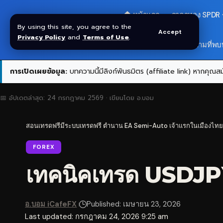
🏠 หน้าแรก
ราคาทอง SPDR
By using this site, you agree to the
Accept
Privacy Policy
and
Terms of Use
.
สมัครกลุ่ม VIP
❓ คำถามที่พบ
การเปิดเผยข้อมูล:
บทความนี้มีลิงก์พันธมิตร (affiliate link) หากคุณสมั
📅 อัปเดตล่าสุด:
24 กรกฎาคม 2569
· เขียนโดย
อ.บอม
สอนเทรดฟรีมีระบบเทรดฟรี ตำนาน EA Semi-Auto เจ้าแรกในเมืองไทย
FOREX
เทคนิคเทรด USDJPY 
อ.บอม iCafeFX
Published: เมษายน 23, 2026
Last updated: กรกฎาคม 24, 2026 9:25 am