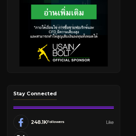
Stay Connected
248.1K
Like
Followers