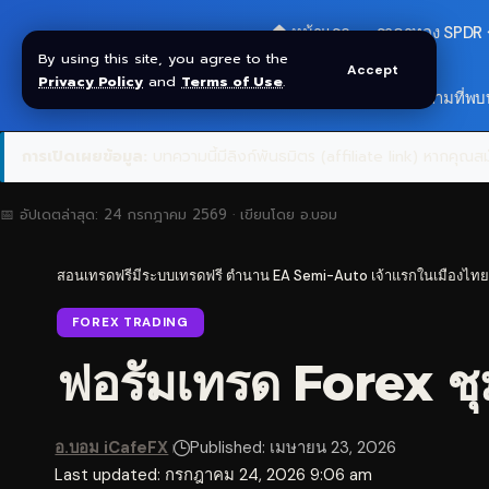
🏠 หน้าแรก
ราคาทอง SPDR
By using this site, you agree to the
Accept
Privacy Policy
and
Terms of Use
.
สมัครกลุ่ม VIP
❓ คำถามที่พบ
การเปิดเผยข้อมูล:
บทความนี้มีลิงก์พันธมิตร (affiliate link) หากคุณสมั
📅 อัปเดตล่าสุด:
24 กรกฎาคม 2569
· เขียนโดย
อ.บอม
สอนเทรดฟรีมีระบบเทรดฟรี ตำนาน EA Semi-Auto เจ้าแรกในเมืองไทย
FOREX TRADING
ฟอรัมเทรด Forex ชุ
อ.บอม iCafeFX
Published: เมษายน 23, 2026
Last updated: กรกฎาคม 24, 2026 9:06 am