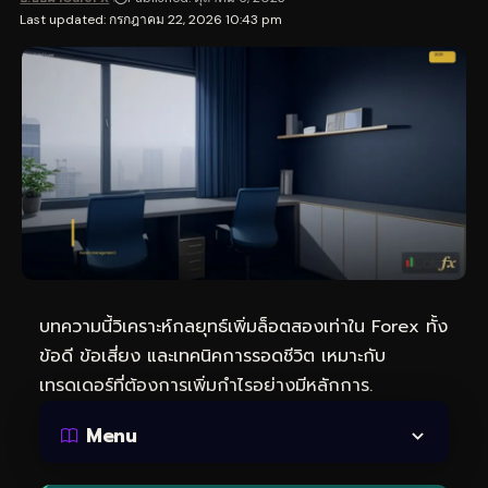
Last updated: กรกฎาคม 22, 2026 10:43 pm
บทความนี้วิเคราะห์กลยุทธ์เพิ่มล็อตสองเท่าใน Forex ทั้ง
ข้อดี ข้อเสี่ยง และเทคนิคการรอดชีวิต เหมาะกับ
เทรดเดอร์ที่ต้องการเพิ่มกำไรอย่างมีหลักการ.
Menu