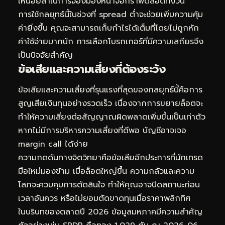
เหนื่อยล้าในการจ้องมองหน้าจอกราฟตลอดทั้งวัน
การใช้กลยุทธ์นี้ในช่วงที่ spread ต่ำจะช่วยเพิ่มความคุ้ม
ค่ายิ่งขึ้น คุณจะสามารถเก็บกำไรได้เต็มที่โดยไม่ถูกหัก
ค่าใช้จ่ายมากนัก การเลือกโบรกเกอร์ที่มีความเสถียรจึง
เป็นปัจจัยสำคัญ
ข้อเสียและความเสี่ยงที่ต้องระวัง
ข้อเสียและความเสี่ยงที่รุนแรงที่สุดของกลยุทธ์นี้คือการ
สูญเสียเงินทุนอย่างรวดเร็ว เนื่องจากการขยายล็อตจะ
ทำให้ความเสี่ยงต่อสัญญาณผิดพลาดเพิ่มขึ้นเป็นเท่าตัว
หากไม่มีการบริหารความเสี่ยงที่ดีพอ บัญชีอาจเจอ
margin call ได้ง่าย
ความกดดันทางจิตวิทยาคือข้อเสียอีกประการที่นักเทรด
มือใหม่มองข้าม เมื่อล็อตใหญ่ขึ้น ความกลัวและความ
โลภจะควบคุมการตัดสินใจ ทำให้คุณอาจปิดสถานะก่อน
เวลาอันควร หรือไม่ยอมตัดขาดทุนเมื่อราคาพลิกทิศ
ในบริบทของตลาดปี 2026 ข้อมูลมหภาคมีความสำคัญ