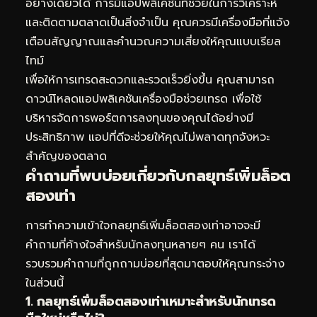
อย่างเดียวได้ การมีแอปพลิเคชันที่ช่วยในการวิเคราะห์
และติดตามตลาดเป็นสิ่งจำเป็น คุณควรมีเครื่องมือที่แจ้ง
เตือนสัญญาณและคำนวณความเสี่ยงให้คุณแบบเรียล
ไทม์
เพื่อให้การเทรดสะดวกและรวดเร็วยิ่งขึ้น คุณสามารถ
ดาวน์โหลดแอปพลิเคชันเครื่องมือช่วยเทรด
เพื่อใช้
บริหารจัดการพอร์ตการลงทุนของคุณได้อย่างมี
ประสิทธิภาพ แอปที่ดีจะช่วยให้คุณไม่พลาดทุกจังหวะ
สำคัญของตลาด
คำถามที่พบบ่อยเกี่ยวกับกลยุทธ์เพิ่มล็อต
สองเท่า
การทำความเข้าใจกลยุทธ์เพิ่มล็อตสองเท่าอาจจะมี
คำถามที่ค้างใจสำหรับนักลงทุนหลายๆ คน เราได้
รวบรวมคำถามที่ถูกถามบ่อยที่สุดมาตอบให้คุณกระจ่าง
ในส่วนนี้
1. กลยุทธ์เพิ่มล็อตสองเท่าเหมาะสำหรับนักเทรด