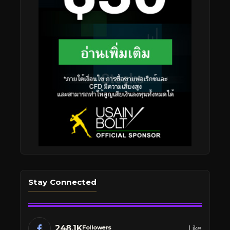
Stay Connected
248.1K
Like
Followers