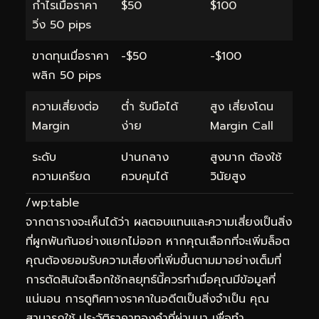
กำไรเมื่อราคา
$50
$100
วิ่ง 50 pips
ขาดทุนเมื่อราคา
-$50
-$100
พลิก 50 pips
ความเสี่ยงต่อ
ต่ำ รับมือได้
สูง เสี่ยงโดน
Margin
ง่าย
Margin Call
ระดับ
ปานกลาง
สูงมาก ต้องใช้
ความเครียด
ควบคุมได้
วินัยสูง
/wp:table
จากตารางจะเห็นได้ว่า ผลตอบแทนและความเสี่ยงเป็นสิ่ง
ที่ผูกพันกันอย่างแยกไม่ออก หากคุณเลือกที่จะเพิ่มล็อต
คุณต้องยอมรับความเสี่ยงที่เพิ่มขึ้นตามมาอย่างเต็มที่
การตัดสินใจเลือกใช้กลยุทธ์นี้ควรทำเมื่อคุณมีข้อมูลที่
แน่นอน การดูทิศทางราคาในอดีตเป็นสิ่งจำเป็น คุณ
สามารถใช้
ประวัติราคาทองคำที่ผ่านมา
เพื่อทำ