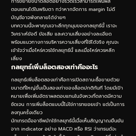
การขยายขนาดล็อตอย่างรวดเร็วสามารถเพิ่มผล
ตอบแทนได้ในพริบตา ทว่าหากจัดการ margin ไม่ดี
บัญชีอาจพังทลายได้ง่ายๆ
บทความนี้จะพาคุณเจาะลึกทุกมุมของกลยุทธ์นี้ เราจะ
วิเคราะห์ข้อดี ข้อเสีย และความเสี่ยงอย่างละเอียด
พร้อมแนวทางการบริหารความเสี่ยงที่ใช้ได้จริง คุณจะ
เข้าใจว่าเมื่อไหร่ควรใช้กลยุทธ์นี้ และเมื่อไหร่ควรหลีก
เลี่ยง
กลยุทธ์เพิ่มล็อตสองเท่าคืออะไร
กลยุทธ์เพิ่มล็อตสองเท่าคือการเปิดสถานะซื้อขายด้วย
ขนาดที่ใหญ่ขึ้นเป็นสองเท่าของล็อตปกติทันที โดยมีเป้า
หมายเพื่อเพิ่มอัตราผลตอบแทนในจังหวะที่ตลาดมีความ
ชัดเจน การเพิ่มล็อตแบบนี้ไม่ใช่การทยอยเข้า แต่เป็นการ
ลงทุนครั้งเดียว
นักเทรดมืออาชีพมักใช้กลยุทธ์นี้เมื่อเห็นสัญญาณยืนยัน
จาก indicator อย่าง MACD หรือ RSI ว่าเทรนด์จะ