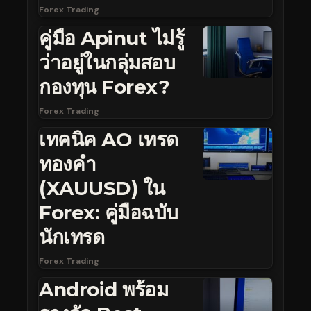
Forex Trading
คู่มือ Apinut ไม่รู้
ว่าอยู่ในกลุ่มสอบ
กองทุน Forex?
Forex Trading
เทคนิค AO เทรด
ทองคำ
(XAUUSD) ใน
Forex: คู่มือฉบับ
นักเทรด
Forex Trading
Android พร้อม