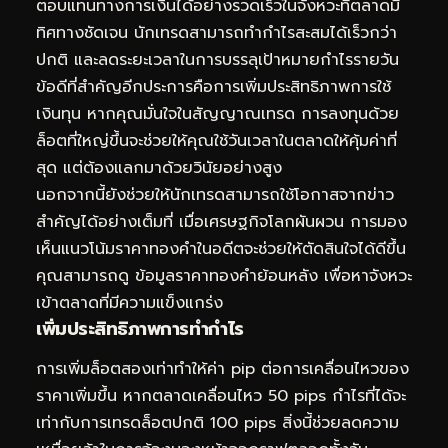
ตอบแทนทางการเงินได้อย่างรวดเร็วในจังหวะที่ตลาดมี
ทิศทางชัดเจน นักเทรดสามารถทำกำไรสะสมได้เร็วกว่า
ปกติ และลดระยะเวลาในการบรรลุเป้าหมายกำไรรายวัน
ข้อดีที่สำคัญอีกประการคือการเพิ่มประสิทธิภาพการใช้
เงินทุน หากคุณมั่นใจในสัญญาณเทรด การลงทุนด้วย
ล็อตที่ใหญ่ขึ้นจะช่วยให้คุณใช้วันเวลาในตลาดให้คุ้มค่าที่
สุด แต่ต้องแลกมาด้วยวินัยอย่างสูง
นอกจากนี้ยังช่วยให้นักเทรดสามารถใช้โอกาสจากข่าว
สำคัญได้อย่างเต็มที่ เมื่อเศรษฐกิจโลกผันผวน การมอง
เห็นแนวโน้มราคาทองคำในอดีตจะช่วยให้ตัดสินใจได้ดีขึ้น
คุณสามารถดู
ข้อมูลราคาทองคำย้อนหลัง
เพื่อหาจังหวะ
เข้าตลาดที่มีความแข็งแกร่ง
เพิ่มประสิทธิภาพการทำกำไร
การเพิ่มล็อตสองเท่าทำให้ค่า pip ต่อการเคลื่อนไหวของ
ราคาเพิ่มขึ้น หากตลาดเคลื่อนไหว 50 pips กำไรที่ได้จะ
เท่ากับการเทรดล็อตปกติ 100 pips สิ่งนี้ช่วยลดความ