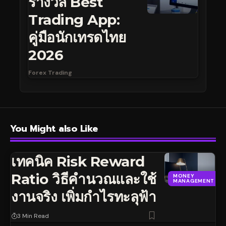
รางวัล Best
Trading App:
คู่มือนักเทรดไทย
2026
Forex Trading
You Might also Like
เทคนิค Risk Reward
Ratio วิธีคำนวณและใช้
MONEY
MANAGEMENT
งานจริง เพิ่มกำไรทะลุฟ้า
3 Min Read