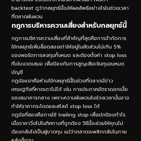
backtest ดูว่ากลยุทธ์นี้จะให้ผลลัพธ์อย่างไรในช่วงเวลา
ที่ตลาดผันผวน
กฎการบริหารความเสี่ยงสำหรับกลยุทธ์นี้
กฎการบริหารความเสี่ยงที่สำคัญที่สุดคือการจำกัดการ
ใช้กลยุทธ์เพิ่มล็อตสองเท่าให้อยู่ในสัดส่วนไม่เกิน 5%
ของพอร์ตการลงทุนทั้งหมด และต้องตั้งค่า stop loss
ที่เข้มงวดเสมอ เพื่อป้องกันการสูญเสียเงินทุนจนหมด
บัญชี
กฎข้อแรกคือห้ามใช้กลยุทธ์นี้ในช่วงที่ตลาดมีข่าว
เศรษฐกิจที่คาดเดาไม่ได้ เช่น การประกาศอัตราดอกเบี้ย
ของธนาคารกลาง เพราะความผันผวนในช่วงเวลานั้นอาจ
ทำให้ราคากระโดดและสไลด์ stop loss ได้
กฎข้อที่สองคือการใช้ trailing stop เพื่อปกป้องกำไร
เมื่อราคาวิ่งไปในทิศทางที่ถูกต้อง วิธีนี้จะช่วยให้คุณไม่
ต้องกลับไปเป็นผู้ขาดทุน แม้ว่าตลาดจะพลิกกลับในภาย
หลังก็ตาม