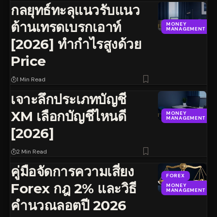
กลยุทธ์ทะลุแนวรับแนว
ต้านเทรดเบรกเอาท์
MONEY
MANAGEMENT
[2026] ทำกำไรสูงด้วย
Price
1 Min Read
เจาะลึกประเภทบัญชี
XM เลือกบัญชีไหนดี
MONEY
MANAGEMENT
[2026]
2 Min Read
คู่มือจัดการความเสี่ยง
FOREX
Forex กฎ 2% และวิธี
MONEY
MANAGEMENT
คำนวณลอตปี 2026