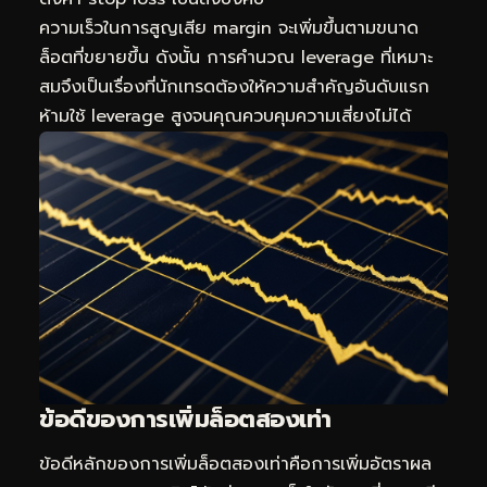
ความเร็วในการสูญเสีย margin จะเพิ่มขึ้นตามขนาด
ล็อตที่ขยายขึ้น ดังนั้น การคำนวณ leverage ที่เหมาะ
สมจึงเป็นเรื่องที่นักเทรดต้องให้ความสำคัญอันดับแรก
ห้ามใช้ leverage สูงจนคุณควบคุมความเสี่ยงไม่ได้
ข้อดีของการเพิ่มล็อตสองเท่า
ข้อดีหลักของการเพิ่มล็อตสองเท่าคือการเพิ่มอัตราผล