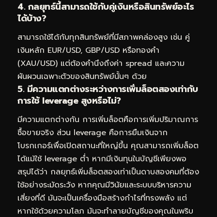
4. กลยุทธ์นี้สามารถใช้กับคู่เงินหรือสินทรัพย์อะไร
ได้บ้าง?
สามารถใช้ได้กับทุกสินทรัพย์ที่มีสภาพคล่องสูง เช่น คู่
เงินหลัก EUR/USD, GBP/USD หรือทองคำ
(XAU/USD) แต่ต้องคำนึงถึงค่า spread และความ
ผันผวนเฉพาะตัวของสินทรัพย์นั้นๆ ด้วย
5. มีความแตกต่างระหว่างการเพิ่มล็อตสองเท่ากับ
การใช้ leverage สูงหรือไม่?
มีความแตกต่างกัน การเพิ่มล็อตคือการเพิ่มปริมาณการ
ซื้อขายจริง ส่วน leverage คือการยืมเงินจาก
โบรกเกอร์เพื่อเปิดสถานะที่ใหญ่ขึ้น คุณสามารถเพิ่มล็อต
ได้แม้ใช้ leverage ต่ำ หากมีเงินทุนในบัญชีเพียงพอ
สรุปได้ว่า กลยุทธ์เพิ่มล็อตสองเท่าเป็นดาบสองคมที่ต้อง
ใช้อย่างระมัดระวัง หากคุณมีวินัยและระบบบริหารความ
เสี่ยงที่ดี มันจะเป็นเครื่องมือสร้างกำไรที่ทรงพลัง แต่
หากใช้ด้วยความโลภ มันจะทำลายบัญชีของคุณในพริบ