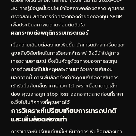
ตัวอย่างเช่น SPDR ถือทอง 1,029 ตัน ณ 2026-06-
30 การรู้ข้อมูลนี้ช่วยให้เข้าใจสภาพคล่องตลาด คุณควร
ตรวจสอบ
สถิติการถือครองทองคำของกองทุน SPDR
เพื่อประเมินสภาพตลาดก่อนตัดสินใจ
ผลกระทบต่อพฤติกรรมเทรดเดอร์
เมื่อความเสี่ยงต่อสถานะเพิ่มขึ้น นักเทรดมักจะเครียดและ
สูญเสียวิสัยทัศน์ในการวิเคราะห์กราฟ สิ่งนี้นำไปสู่การ
เทรดตามอารมณ์ ซึ่งเป็นศัตรูตัวฉกาจของการลงทุน
การตัดสินใจที่ไม่มีเหตุผลจะตามมาด้วยการเสียเงิน
นอกจากนี้ การเพิ่มล็อตยังทำให้คุณเสียโอกาสในการ
เข้ารับมือกับคลื่นราคายาวๆ ได้ เพราะเมื่อขาดทุนเล็ก
น้อย คุณอาจถูก stop loss ออกจากตลาดก่อนที่ราคา
จะวิ่งไปในทิศทางที่คุณคาดไว้
การวิเคราะห์เปรียบเทียบการเทรดปกติ
และเพิ่มล็อตสองเท่า
การวิเคราะห์เปรียบเทียบชี้ให้เห็นว่าการเพิ่มล็อตสองเท่า