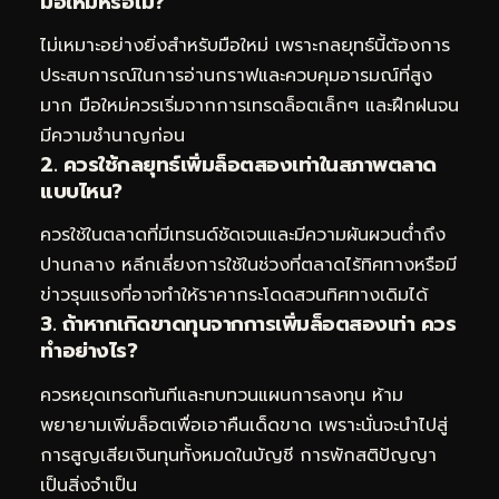
มือใหม่หรือไม่?
ไม่เหมาะอย่างยิ่งสำหรับมือใหม่ เพราะกลยุทธ์นี้ต้องการ
ประสบการณ์ในการอ่านกราฟและควบคุมอารมณ์ที่สูง
มาก มือใหม่ควรเริ่มจากการเทรดล็อตเล็กๆ และฝึกฝนจน
มีความชำนาญก่อน
2. ควรใช้กลยุทธ์เพิ่มล็อตสองเท่าในสภาพตลาด
แบบไหน?
ควรใช้ในตลาดที่มีเทรนด์ชัดเจนและมีความผันผวนต่ำถึง
ปานกลาง หลีกเลี่ยงการใช้ในช่วงที่ตลาดไร้ทิศทางหรือมี
ข่าวรุนแรงที่อาจทำให้ราคากระโดดสวนทิศทางเดิมได้
3. ถ้าหากเกิดขาดทุนจากการเพิ่มล็อตสองเท่า ควร
ทำอย่างไร?
ควรหยุดเทรดทันทีและทบทวนแผนการลงทุน ห้าม
พยายามเพิ่มล็อตเพื่อเอาคืนเด็ดขาด เพราะนั่นจะนำไปสู่
การสูญเสียเงินทุนทั้งหมดในบัญชี การพักสติปัญญา
เป็นสิ่งจำเป็น