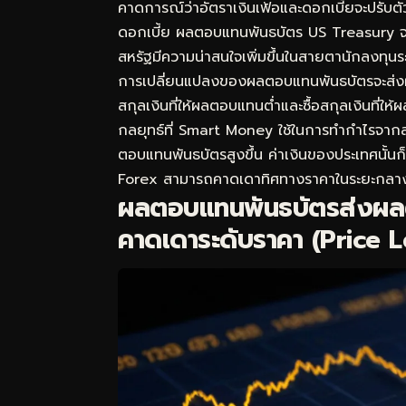
คาดการณ์ว่าอัตราเงินเฟ้อและดอกเบี้ยจะปรับตั
ดอกเบี้ย ผลตอบแทนพันธบัตร US Treasury จะปร
สหรัฐมีความน่าสนใจเพิ่มขึ้นในสายตานักลงทุนร
การเปลี่ยนแปลงของผลตอบแทนพันธบัตรจะส่งผล
สกุลเงินที่ให้ผลตอบแทนต่ำและซื้อสกุลเงินที่ใ
กลยุทธ์ที่ Smart Money ใช้ในการทำกำไรจากส่ว
ตอบแทนพันธบัตรสูงขึ้น ค่าเงินของประเทศนั้นก็
Forex สามารถคาดเดาทิศทางราคาในระยะกลาง
ผลตอบแทนพันธบัตรส่งผลต่อค
คาดเดาระดับราคา (Price Le