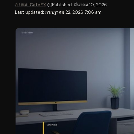
อ.บอม iCafeFX
Published: มีนาคม 10, 2026
Last updated: กรกฎาคม 22, 2026 7:06 am