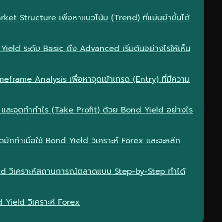
ket Structure เพื่อหาแนวโน้ม (Trend) ที่แม่นยำขึ้นได้
eld ระดับ Basic ถึง Advanced เริ่มต้นอย่างไรให้เห็น
imeframe Analysis เพื่อหาจุดเข้าเทรด (Entry) ที่มีความ
และจุดทำกำไร (Take Profit) ด้วย Bond Yield อย่างไร
ดมักทำเมื่อใช้ Bond Yield วิเคราะห์ Forex และจะหลีก
eld วิเคราะห์สถานการณ์ตลาดแบบ Step-by-Step ทำได้
 Yield วิเคราะห์ Forex