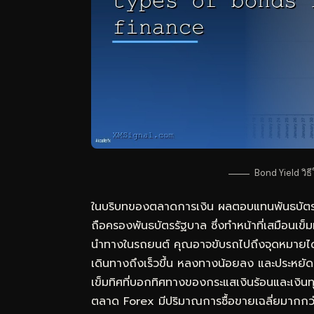
Bond Yield วิ
ในบริบทของตลาดการเงิน ผลตอบแทนพันธบัตรหรื
ถือครองพันธบัตรรัฐบาล ซึ่งทำหน้าที่เสมือนเข
นำทางในรถยนต์ คุณอาจขับรถไปถึงจุดหมายได้โ
เดินทางถึงเร็วขึ้น หลงทางน้อยลง และประหย
เข็มทิศที่บอกทิศทางของกระแสเงินร้อนและเงิน
ตลาด Forex มีปริมาณการซื้อขายเฉลี่ยมากกว