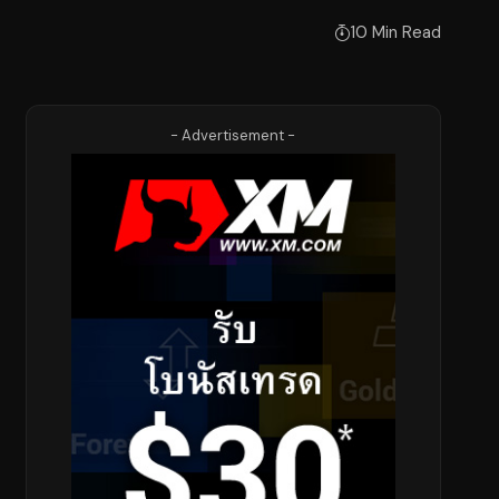
10 Min Read
- Advertisement -