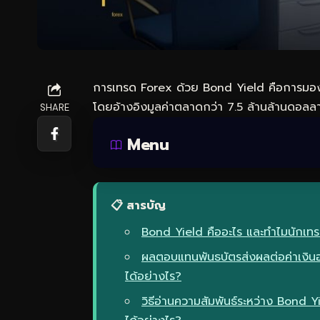
การเทรด Forex ด้วย Bond Yield คือการมอง
โดยอ้างอิงมูลค่าตลาดกว่า 7.5 ล้านล้านดอลลา
SHARE
Menu
📋 สารบัญ
Bond Yield คืออะไร และทำไมนักเทร
ผลตอบแทนพันธบัตรส่งผลต่อค่าเงินอย
ได้อย่างไร?
วิธีอ่านความสัมพันธ์ระหว่าง Bond