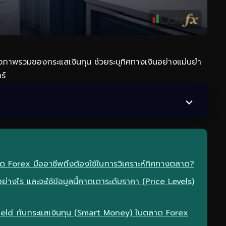
ภาพรวมของกระแสเงินทุน ช่วยระบุทิศทางเงินอย่างแม่นยำ
ร์
ด Forex มืออาชีพถึงต้องใช้ในการวิเคราะห์ทิศทางตลาด?
่างไร และจะใช้ข้อมูลนี้คาดเดาระดับราคา (Price Levels)
 Yield กับกระแสเงินทุน (Smart Money) ในตลาด Forex