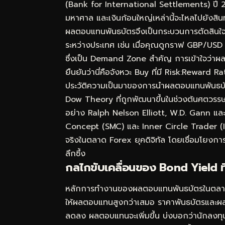
(Bank for International Settlements) ปี 202
มหาศาล และเงินก้อนใหญ่เหล่านี้จะไหลไปยังสิน
ผลตอบแทนพันธบัตรจึงเป็นกระบวนการตัดสินใจซ
ระหว่างประเทศ เช่น เมื่อคุณดูกราฟ GBP/USD
ซึ่งเป็น Demand Zone สำคัญ การเข้าใจว่า
ยืนยันว่านี่คือจังหวะ Buy ที่มี Risk:Reward Ra
ประวัติความเป็นมาของการนำผลตอบแทนพันธบั
Dow Theory ที่ถูกพัฒนาขึ้นในช่วงต้นศตวรรษท
อย่าง Ralph Nelson Elliott, W.D. Gann แล
Concept (SMC) และ Inner Circle Trader (ICT
จริงในตลาด Forex ยุคดิจิทัล โดยเชื่อมโยงกา
ลึกซึ้ง
กลไกขับเคลื่อนของ Bond Yield ที
หลักการทำงานของผลตอบแทนพันธบัตรในตลาด For
ให้ผลตอบแทนสูงกว่าเสมอ ราคาพันธบัตรและผลต
ลดลง ผลตอบแทนจะเพิ่มขึ้น บ่งบอกว่านักลงทุนต้