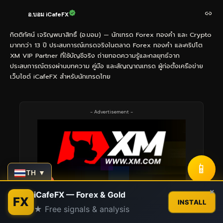
อ.บอม iCafeFX
กิตติทัศน์ เจริญพนาสิทธิ์ (อ.บอม) — นักเทรด Forex ทองคำ และ Crypto
มากกว่า 13 ปี ประสบการณ์เทรดจริงในตลาด Forex ทองคำ และคริปโต
XM VIP Partner ที่ใช้บัญชีจริง ถ่ายทอดความรู้และกลยุทธ์จาก
ประสบการณ์ตรงผ่านบทความ คู่มือ และสัญญาณเทรด ผู้ก่อตั้งเครือข่าย
เว็บไซต์ iCafeFX สำหรับนักเทรดไทย
- Advertisement -
📱
TH ▼
Contact us
×
iCafeFX — Forex & Gold
FX
INSTALL
★ Free signals & analysis
Open
chaty