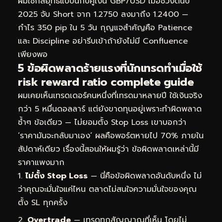
ผมใช้กลยุทธ์แบบนี้กับคู่เงิน GBP/USD เมื่อช่วงต้นปี
2025 จับ Short จาก 1.2750 ลงมาถึง 1.2400 —
กำไร 350 pip ใน 5 วัน กุญแจสำคัญคือ Patience
และ Discipline อย่ารีบเข้าถ้ายังไม่มี Confluence
เพียงพอ
5 ข้อผิดพลาดร้ายแรงที่นักเทรดทำเมื่อใช้
risk reward ratio complete guide
ผมเคยเห็นเทรดเดอร์คนหนึ่งที่เทรดมาหลายปี ใช้เงินจริง
กว่า 5 หมื่นดอลลาร์ แต่ยังขาดทุนอยู่เพราะทำผิดพลาด
ซ้ำๆ ข้อเดียว — ไม่ยอมตั้ง Stop Loss เขาบอกว่า
‘ราคามันจะกลับมาเอง’ ผลคือพอร์ตหายไป 70% ภายใน
สัปดาห์เดียว เรื่องนี้สอนให้ผมรู้ว่า ข้อผิดพลาดเหล่านี้มี
ราคาแพงมาก
ไม่ตั้ง Stop Loss
— นี่คือข้อผิดพลาดอันดับหนึ่ง ไม่
ว่าคุณจะมั่นใจแค่ไหน ตลาดไม่สนใจความมั่นใจของคุณ
ตั้ง SL ทุกครั้ง
Overtrade
— เทรดทุกสัญญาณที่เห็น โดยไม่