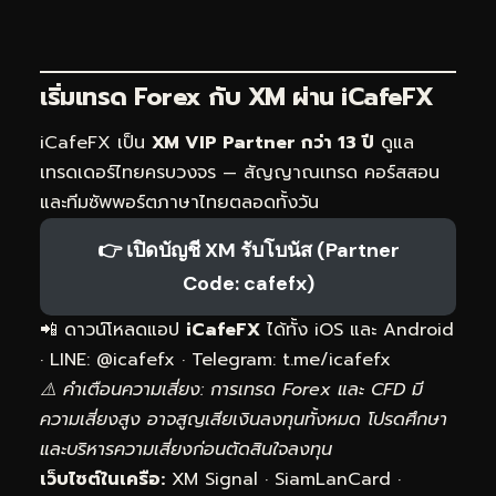
เริ่มเทรด Forex กับ XM ผ่าน
iCafeFX
iCafeFX เป็น
XM VIP Partner กว่า 13 ปี
ดูแล
เทรดเดอร์ไทยครบวงจร — สัญญาณเทรด คอร์สสอน
และทีมซัพพอร์ตภาษาไทยตลอดทั้งวัน
👉 เปิดบัญชี XM รับโบนัส (Partner
Code: cafefx)
📲 ดาวน์โหลดแอป
iCafeFX
ได้ทั้ง iOS และ Android
· LINE: @icafefx · Telegram:
t.me/icafefx
⚠️ คำเตือนความเสี่ยง: การเทรด Forex และ CFD มี
ความเสี่ยงสูง อาจสูญเสียเงินลงทุนทั้งหมด โปรดศึกษา
และบริหารความเสี่ยงก่อนตัดสินใจลงทุน
เว็บไซต์ในเครือ:
XM Signal
·
SiamLanCard
·