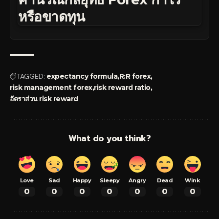
หรือขาดทุน
TAGGED:
expectancy formula
R:R forex
risk management forex
risk reward ratio
อัตราส่วน risk reward
What do you think?
Love
Sad
Happy
Sleepy
Angry
Dead
Wink
0
0
0
0
0
0
0