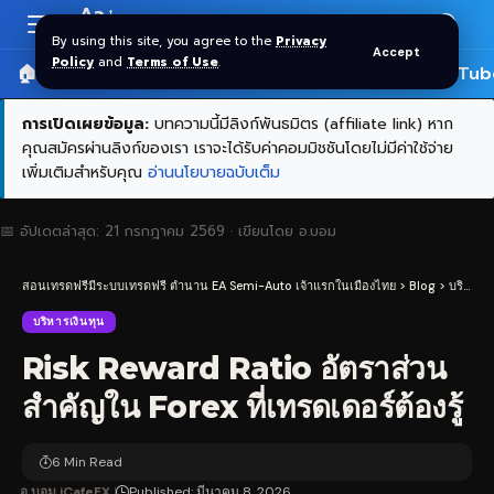
Aa
Font
By using this site, you agree to the
Privacy
Accept
Resizer
Policy
and
Terms of Use
.
🏠 หน้าแรก
ราคาทอง SPDR
📰 บทความ
🎬 YouTub
การเปิดเผยข้อมูล:
บทความนี้มีลิงก์พันธมิตร (affiliate link) หาก
คุณสมัครผ่านลิงก์ของเรา เราจะได้รับค่าคอมมิชชันโดยไม่มีค่าใช้จ่าย
เพิ่มเติมสำหรับคุณ
อ่านนโยบายฉบับเต็ม
📅 อัปเดตล่าสุด:
21 กรกฎาคม 2569
· เขียนโดย
อ.บอม
สอนเทรดฟรีมีระบบเทรดฟรี ตำนาน EA Semi-Auto เจ้าแรกในเมืองไทย
>
Blog
>
บริหารเงินทุน
บริหารเงินทุน
Risk Reward Ratio อัตราส่วน
สำคัญใน Forex ที่เทรดเดอร์ต้องรู้
6 Min Read
อ.บอม iCafeFX
Published: มีนาคม 8, 2026