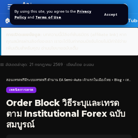
Aa
Font
By using this site, you agree to the
Privacy
Accept
Resizer
Policy
and
Terms of Use
.
🏠 หน้าแรก
ราคาทอง SPDR
📰 บทความ
🎬 YouTub
การเปิดเผยข้อมูล:
บทความนี้มีลิงก์พันธมิตร (affiliate link) หาก
คุณสมัครผ่านลิงก์ของเรา เราจะได้รับค่าคอมมิชชันโดยไม่มีค่าใช้จ่าย
เพิ่มเติมสำหรับคุณ
อ่านนโยบายฉบับเต็ม
📅 อัปเดตล่าสุด:
21 กรกฎาคม 2569
· เขียนโดย
อ.บอม
สอนเทรดฟรีมีระบบเทรดฟรี ตำนาน EA Semi-Auto เจ้าแรกในเมืองไทย
>
Blog
>
เทคนิคการเทรด
เทคนิคการเทรด
Order Block วิธีระบุและเทรด
ตาม Institutional Forex ฉบับ
สมบูรณ์