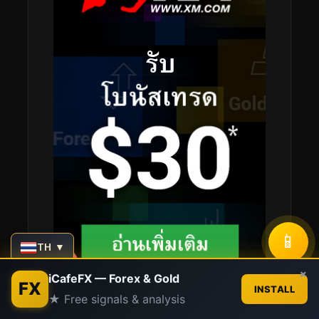
📱
TH ▼
Contact us
×
iCafeFX — Forex & Gold
FX
INSTALL
★ Free signals & analysis
Open
chaty