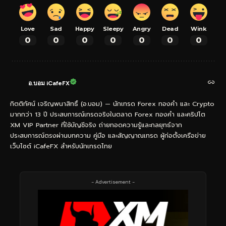
Love
Sad
Happy
Sleepy
Angry
Dead
Wink
0
0
0
0
0
0
0
อ.บอม iCafeFX
กิตติทัศน์ เจริญพนาสิทธิ์ (อ.บอม) — นักเทรด Forex ทองคำ และ Crypto
มากกว่า 13 ปี ประสบการณ์เทรดจริงในตลาด Forex ทองคำ และคริปโต
XM VIP Partner ที่ใช้บัญชีจริง ถ่ายทอดความรู้และกลยุทธ์จาก
ประสบการณ์ตรงผ่านบทความ คู่มือ และสัญญาณเทรด ผู้ก่อตั้งเครือข่าย
เว็บไซต์ iCafeFX สำหรับนักเทรดไทย
- Advertisement -