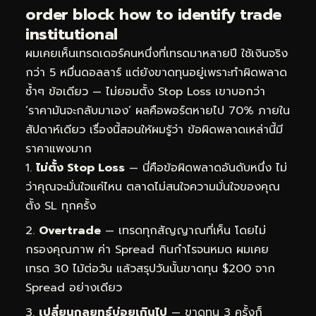
order block how to identify trade
institutional
ผมเคยเห็นเทรดเดอร์คนหนึ่งที่เทรดมาหลายปี ใช้เงินจริง
กว่า 5 หมื่นดอลลาร์ แต่ยังขาดทุนอยู่เพราะทำผิดพลาด
ซ้ำๆ ข้อเดียว — ไม่ยอมตั้ง Stop Loss เขาบอกว่า
‘ราคามันจะกลับมาเอง’ ผลคือพอร์ตหายไป 70% ภายใน
สัปดาห์เดียว เรื่องนี้สอนให้ผมรู้ว่า ข้อผิดพลาดเหล่านี้มี
ราคาแพงมาก
ไม่ตั้ง Stop Loss
— นี่คือข้อผิดพลาดอันดับหนึ่ง ไม่
ว่าคุณจะมั่นใจแค่ไหน ตลาดไม่สนใจความมั่นใจของคุณ
ตั้ง SL ทุกครั้ง
Overtrade
— เทรดทุกสัญญาณที่เห็น โดยไม่
กรองคุณภาพ ค่า Spread กินกำไรจนหมด ผมเคย
เทรด 30 ไม้ต่อวัน แล้วสรุปวันนั้นขาดทุน $200 จาก
Spread อย่างเดียว
เปลี่ยนกลยุทธ์บ่อยเกินไป
— ขาดทุน 3 ครั้งก็