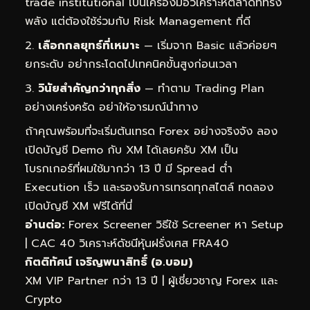
trade institutional เป็นเครื่องมือวิเคราะห์ตลาดที่ทรง
พลัง แต่ต้องใช้ร่วมกับ Risk Management ที่ดี
เลือกกลยุทธ์ที่เหมาะ
— เริ่มจาก Basic แล้วค่อยๆ
ยกระดับ อย่ากระโดดไปเทคนิคขั้นสูงก่อนเวลา
วินัยสำคัญกว่าทุกสิ่ง
— ทำตาม Trading Plan
อย่างเคร่งครัด อย่าให้อารมณ์นำทาง
ถ้าคุณพร้อมที่จะเริ่มต้นเทรด Forex อย่างจริงจัง ลอง
เปิดบัญชี Demo กับ XM ได้เลยครับ XM เป็น
โบรกเกอร์ที่ผมใช้มากว่า 13 ปี มี Spread ต่ำ
Execution เร็ว และรองรับการเทรดทุกสไตล์
ทดลอง
เปิดบัญชี XM ฟรีได้ที่นี่
อ่านต่อ:
Forex Screener วิธีใช้ Screener หา Setup
|
CAC 40 วิเคราะห์ดัชนีหุ้นฝรั่งเศส FRA40
กิตติทัศน์ เจริญพนาสิทธิ์ (อ.บอม)
XM VIP Partner กว่า 13 ปี | ผู้เชี่ยวชาญ Forex และ
Crypto