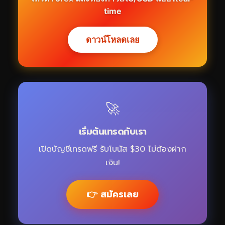
time
ดาวน์โหลดเลย
🚀
เริ่มต้นเทรดกับเรา
เปิดบัญชีเทรดฟรี รับโบนัส $30 ไม่ต้องฝาก
เงิน!
👉 สมัครเลย