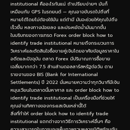
institutional คืออะไรกันแน่ ถ้าเปรียบง่ายๆ มันก็
เหมือนกับ GPS ในรถยนต์ — คุณอาจขับรถไปถึงที่
หมายได้โดยไม่ต้องใช้มัน แต่ถ้ามี มันจะช่วยให้คุณไปถึง
เร็วขึ้น หลงทางน้อยลง และประหยัดน้ำมันมากขึ้น
ในบริบทของการเทรด Forex order block how to
identify trade institutional หมายถึงกระบวนการ
วิเคราะห์และตัดสินใจซื้อขายคู่เงินโดยอาศัยข้อมูลราคาใน
อดีตและปัจจุบัน ตลาด Forex มีปริมาณการซื้อขาย
เฉลี่ยมากกว่า 7.5 ล้านล้านดอลลาร์สหรัฐต่อวัน ตาม
รายงานของ BIS (Bank for International
Settlements) ปี 2022 นั่นหมายความว่าทุกวินาทีมีเงิน
หมุนเวียนในตลาดนี้มหาศาล และ order block how to
identify trade institutional เป็นเครื่องมือที่ช่วยให้
คุณอ่านทิศทางของกระแสเงินเหล่านี้ได้
สิ่งที่ทำให้ order block how to identify trade
institutional แตกต่างจากวิธีการวิเคราะห์อื่นๆ คือ
ความสามารถในการมองเห็นภาพรวมหลายมิติพร้อมกัน