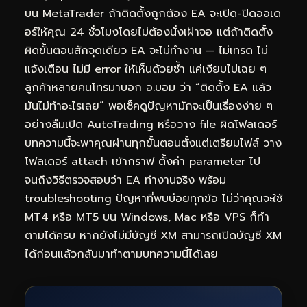
บน MetaTrader ถ้าติดตั้งถูกต้อง EA จะเปิด-ปิดออเด
อร์ให้คุณ 24 ชั่วโมงโดยไม่ต้องนั่งเฝ้าจอ แต่ถ้าติดตั้ง
ผิดขั้นตอนสักจุดเดียว EA จะไม่ทำงาน — ไม่เทรด ไม่
แจ้งเตือน ไม่มี error ให้เห็นด้วยซ้ำ แค่เงียบไปเฉย ๆ
ลูกค้าหลายคนโทรมาบอก อ.บอม ว่า “ติดตั้ง EA แล้ว
มันไม่ทำอะไรเลย” พอเช็คดูปัญหามักจะเป็นเรื่องง่าย ๆ
อย่างลืมเปิด AutoTrading หรือวาง file ผิดโฟลเดอร์
บทความนี้จะพาคุณผ่านทุกขั้นตอนตั้งแต่เตรียมไฟล์ วาง
โฟลเดอร์ attach เข้ากราฟ ตั้งค่า parameter ไป
จนถึงวิธีตรวจสอบว่า EA ทำงานจริง พร้อม
troubleshooting ปัญหาที่พบบ่อยทุกข้อ ไม่ว่าคุณจะใช้
MT4 หรือ MT5 บน Windows, Mac หรือ VPS ก็ทำ
ตามได้ครบ หากยังไม่มีบัญชี XM สามารถ
เปิดบัญชี XM
ได้ก่อนแล้วกลับมาทำตามบทความนี้ได้เลย