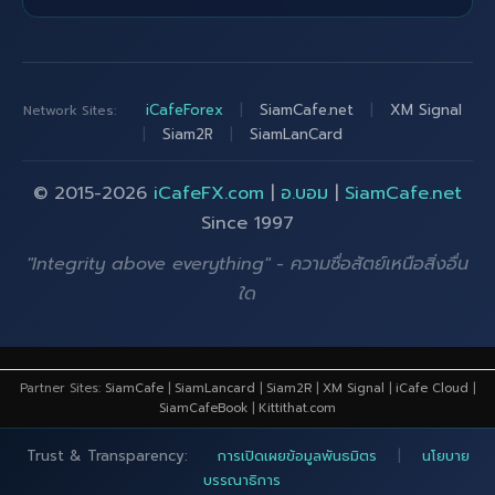
iCafeForex
|
SiamCafe.net
|
XM Signal
Network Sites:
|
Siam2R
|
SiamLanCard
© 2015-2026
iCafeFX.com
|
อ.บอม
|
SiamCafe.net
Since 1997
"Integrity above everything" - ความซื่อสัตย์เหนือสิ่งอื่น
ใด
Partner Sites:
SiamCafe
|
SiamLancard
|
Siam2R
|
XM Signal
|
iCafe Cloud
|
SiamCafeBook
|
Kittithat.com
Trust & Transparency:
การเปิดเผยข้อมูลพันธมิตร
|
นโยบาย
บรรณาธิการ