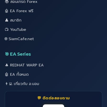
📚 สอนเทรด Forex
🤖 EA Forex ฟรี
👤 สมาชิก
📺 YouTube
🌐 SiamCafe.net
🎯 EA Series
🎩 REDHAT WARP EA
🤖 EA ทั้งหมด
👨‍💻 เกี่ยวกับ อ.บอม
💬 ติดต่อสอบถาม