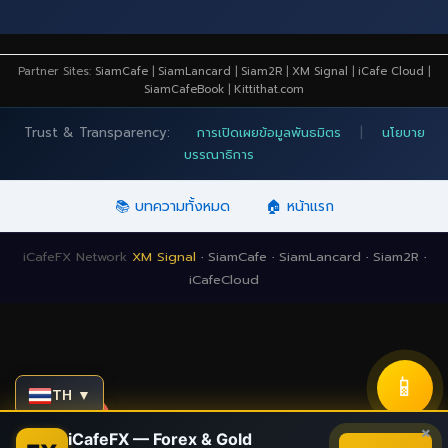
Partner Sites:
SiamCafe
|
SiamLancard
|
Siam2R
|
XM Signal
|
iCafe Cloud
|
SiamCafeBook
|
Kittithat.com
Trust & Transparency:
การเปิดเผยข้อมูลพันธมิตร
|
นโยบาย
บรรณาธิการ
📚 บทความทั้งหมด
🏠 หน้าแรก
iCafeFX Network
XM Signal
·
SiamCafe
·
SiamLancard
·
Siam2R
·
iCafeCloud
📱
TH ▼
Contact us
×
iCafeFX — Forex & Gold