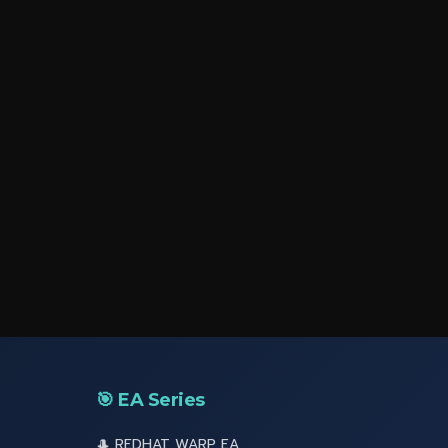
🎯 EA Series
🎩 REDHAT WARP EA