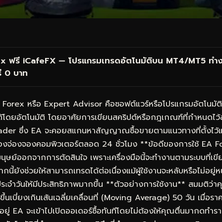
x ฟรี
iCafeFX
— โปรแกรมเทรดอัตโนมัติบน MT4/MT5 ทำงาน
ี 0 บาท
orex หรือ Expert Advisor คือซอฟต์แวร์หรือโปรแกรมอัตโนมัติที่ถู
้โดยอัตโนมัติ โดยอาศัยการเขียนสคริปต์หรือกฎเกณฑ์ที่กำหนดไว
der ซึ่ง EA จะคอยสแกนหาสัญญาณซื้อขายตามแนวทางที่ตั้งไว้แ
่ต้องจ่องจองคอมพิวเตอร์ตลอด 24 ชั่วโมง **ข้อดีของการใช้ EA Fo
ย์ออกจากการตัดสินใจ เพราะเครื่องมือนี้จะทำงานตามระบบที่เขียนข
้ยังช่วยให้สามารถเทรดได้ต่อเนื่องแม้ผู้ใช้งานจะหลับหรือไม่อยู่หน้า
ระจำวันให้มีประสิทธิภาพมากขึ้น **ตัวอย่างการใช้งาน** สมมติว่าคุ
าขึ้นเบี่ยงเกินเส้นเฉลี่ยเคลื่อนที่ (Moving Average) 50 วัน เมื่อ
บอยู่ EA จะเข้าไปเปิดออเดอร์ซื้อทันทีโดยไม่ต้องให้คุณตื่นมากดทำ