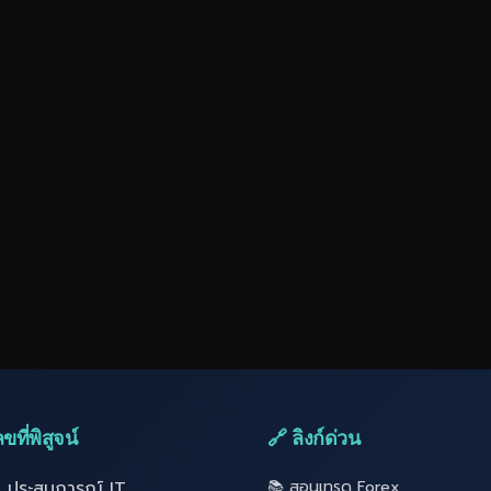
ขที่พิสูจน์
🔗 ลิงก์ด่วน
ี ประสบการณ์ IT
📚 สอนเทรด Forex