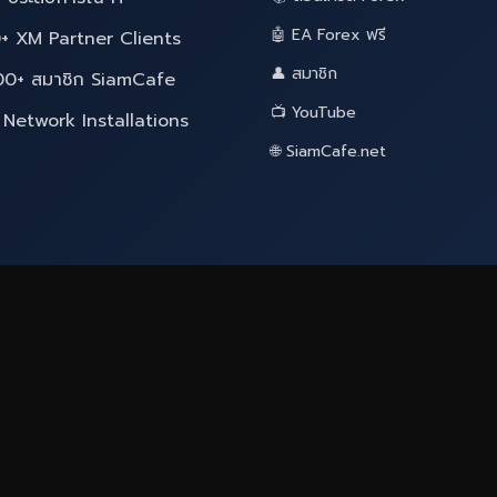
🤖 EA Forex ฟรี
+ XM Partner Clients
👤 สมาชิก
00+ สมาชิก SiamCafe
📺 YouTube
Network Installations
🌐 SiamCafe.net
iCafeForex
|
SiamCafe.net
|
XM Signal
|
Siam2R
|
Si
s: