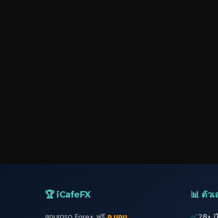
🏆 iCafeFX
📊 ตัวเล
✅
28+ ป
สอนเทรด Forex ฟรี
อ.บอม