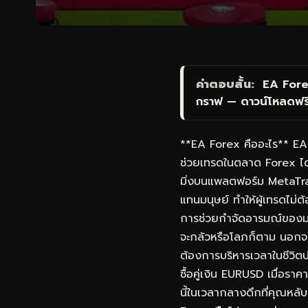
คำตอบสั้น:
EA Fore
กราฟ — ดาวน์โหลดฟร
**EA Forex คืออะไร** EA F
ช่วยเทรดในตลาด Forex ได
มิ่งบนแพลตฟอร์ม MetaTra
แทนมนุษย์ ทำให้ผู้เทรดไม
การช่วยกำจัดอารมณ์ของมนุษ
จะกลัวหรือโลภก็ตาม นอกจากนี
ต้องการบริหารเวลาในชีวิตป
ซื้อคู่เงิน EURUSD เมื่อราค
นี้ในเวลากลางดึกที่คุณหลั