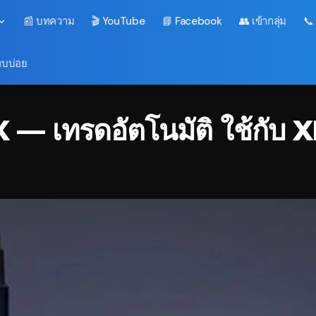
📰 บทความ
🎬 YouTube
📘 Facebook
👥 เข้ากลุ่ม
📞
พบบ่อย
X — เทรดอัตโนมัติ ใช้กั