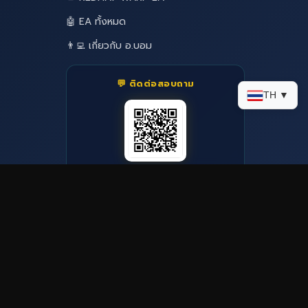
🤖 EA ทั้งหมด
👨‍💻 เกี่ยวกับ อ.บอม
💬 ติดต่อสอบถาม
TH ▼
LINE: @icafefx
amLanCard