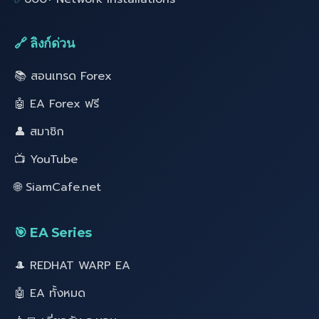
🔗 ลิงก์ด่วน
📚 สอนเทรด Forex
🤖 EA Forex ฟรี
👤 สมาชิก
📺 YouTube
🌐 SiamCafe.net
🎯 EA Series
🎩 REDHAT WARP EA
🤖 EA ทั้งหมด