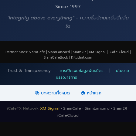
Since 1997
"Integrity above everything" - ความซื่อสัตย์เหนือสิ่งอื่น
ใด
Partner Sites:
SiamCafe
|
SiamLancard
|
Siam2R
|
XM Signal
|
iCafe Cloud
|
SiamCafeBook
|
Kittithat.com
Trust & Transparency:
การเปิดเผยข้อมูลพันธมิตร
|
นโยบาย
บรรณาธิการ
📚 บทความทั้งหมด
🏠 หน้าแรก
iCafeFX Network
XM Signal
·
SiamCafe
·
SiamLancard
·
Siam2R
·
iCafeCloud