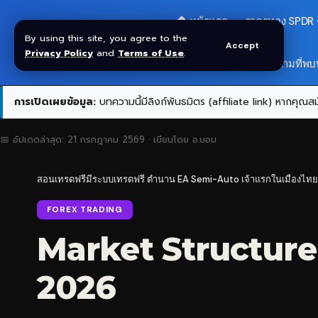
🏠 หน้าแรก
ราคาทอง SPDR
By using this site, you agree to the
Accept
Privacy Policy
and
Terms of Use
.
สมัครกลุ่ม VIP
❓ คำถามที่พบ
การเปิดเผยข้อมูล:
บทความนี้มีลิงก์พันธมิตร (affiliate link) หากคุณสมั
📅 อัปเดตล่าสุด:
21 กรกฎาคม 2569
· เขียนโดย
อ.บอม
สอนเทรดฟรีมีระบบเทรดฟรี ตำนาน EA Semi-Auto เจ้าแรกในเมืองไทย
FOREX TRADING
Market Structure โ
2026