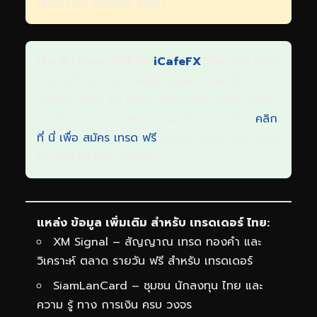
เสี่ยง ก่อน ตัดสินใจ ลงทุน
เริ่ม ต้น เทรด วันนี้ กับ
iCafeFX
/XM!
เปิด บัญชี
เทรด ฟรี รับ โบนัส ต้อนรับ พร้อม เครื่องมือ
วิเคราะห์ ระดับ มือ อาชีพ สเปรด ต่ำ ดำเนิน คำสั่ง
รวดเร็ว ฝาก ถอน สะดวก รองรับ ภาษา ไทย
คลิก
ที่ นี่ เพื่อ สมัคร เทรด ฟรี
ทดลอง ด้วย บัญชี เดโม
ได้ ทันที ไม่ มี ค่า ใช้ จ่าย
แหล่ง ข้อมูล เพิ่มเติม สำหรับ เทรดเดอร์ ไทย:
XM Signal – สัญญาณ เทรด ทองคำ และ
วิเคราะห์ ตลาด รายวัน ฟรี สำหรับ เทรดเดอร์
SiamLanCard – ชุมชน นักลงทุน ไทย และ
ความ รู้ ทาง การเงิน ครบ วงจร