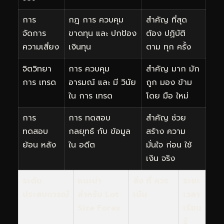
การ
กฎ การ ควบคุม
สำคัญ ที่สุด
จัดการ
ขาดทุน และ ปกป้อง
ต้อง ปฏิบัติ
ความเสี่ยง
เงินทุน
ตาม ทุก ครั้ง
จิตวิทยา
การ ควบคุม
สำคัญ มาก มัก
การ เทรด
อารมณ์ และ มี วินัย
ถูก มอง ข้าม
ใน การ เทรด
โดย มือ ใหม่
การ
การ ทดสอบ
สำคัญ ช่วย
ทดสอบ
กลยุทธ์ กับ ข้อมูล
สร้าง ความ
ย้อน หลัง
ใน อดีต
มั่นใจ ก่อน ใช้
เงิน จริง
ระดับ
แนะนำ
สิ่ง ที่ ควร
ระยะ
ประสบการณ์
สำหรับ Lot
เน้น
เวลา
Size Forex
เรียน
รู้