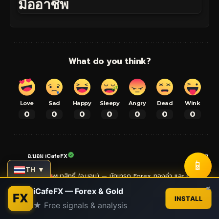
มืออาชีพ
What do you think?
Love
Sad
Happy
Sleepy
Angry
Dead
Wink
0
0
0
0
0
0
0
อ.บอม iCafeFX
📱
TH ▼
กิตติทัศน์ เจริญพนาสิทธิ์ (อ.บอม) — นักเทรด Forex ทองคำ และ Crypto
Contact us
×
มากกว่า 13 ปี ประสบการณ์เทรดจริงในตลาด Forex ทองคำ และคริปโต
iCafeFX — Forex & Gold
FX
XM VIP Partner ที่ใช้บัญชีจริง ถ่ายทอดความรู้และกลยุทธ์จาก
INSTALL
★ Free signals & analysis
ประสบการณ์ตรงผ่านบทความ คู่มือ และสัญญาณเทรด ผู้ก่อตั้งเครือข่าย
Open
เว็บไซต์ iCafeFX สำหรับนักเทรดไทย
chaty