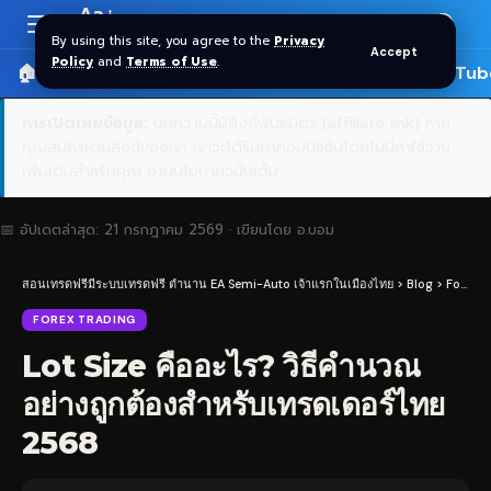
Aa
Font
By using this site, you agree to the
Privacy
Accept
Resizer
Policy
and
Terms of Use
.
🏠 หน้าแรก
ราคาทอง SPDR
📰 บทความ
🎬 YouTub
การเปิดเผยข้อมูล:
บทความนี้มีลิงก์พันธมิตร (affiliate link) หาก
คุณสมัครผ่านลิงก์ของเรา เราจะได้รับค่าคอมมิชชันโดยไม่มีค่าใช้จ่าย
เพิ่มเติมสำหรับคุณ
อ่านนโยบายฉบับเต็ม
📅 อัปเดตล่าสุด:
21 กรกฎาคม 2569
· เขียนโดย
อ.บอม
สอนเทรดฟรีมีระบบเทรดฟรี ตำนาน EA Semi-Auto เจ้าแรกในเมืองไทย
>
Blog
>
Forex Trading
FOREX TRADING
Lot Size คืออะไร? วิธีคำนวณ
อย่างถูกต้องสำหรับเทรดเดอร์ไทย
2568