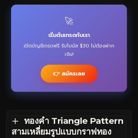
🚀
เริ่มต้นเทรดกับเรา
เปิดบัญชีเทรดฟรี รับโบนัส $30 ไม่ต้องฝาก
เงิน!
👉 สมัครเลย
ทองคำ Triangle Pattern
สามเหลี่ยมรูปแบบกราฟทอง