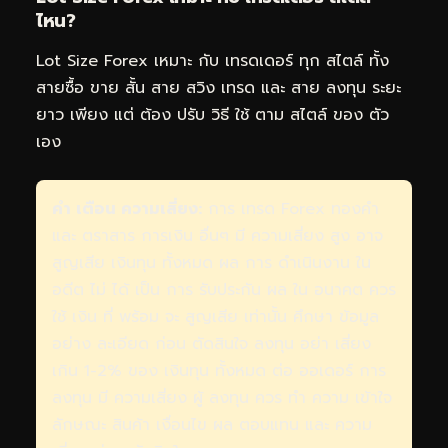
ไหน?
Lot Size Forex เหมาะ กับ เทรดเดอร์ ทุก สไตล์ ทั้ง
สายซื้อ ขาย สั้น สาย สวิง เทรด และ สาย ลงทุน ระยะ
ยาว เพียง แต่ ต้อง ปรับ วิธี ใช้ ตาม สไตล์ ของ ตัว
เอง
คำ เตือน ความเสี่ยง:
การ เทรด Forex ทองคำ
และ ตราสาร การเงิน อื่นๆ มี ความเสี่ยง สูง อาจ
สูญเสีย เงินทุน ทั้งหมด ผล การ ดำเนินงาน ใน
อดีต ไม่ ได้ เป็น การ รับประกัน ผล ใน อนาคต ควร
ใช้ เงิน ที่ พร้อม จะ สูญเสีย เท่านั้น ศึกษา ข้อมูล
อย่าง ละเอียด ก่อน ตัดสินใจ ลงทุน อย่า เสี่ยง
เกิน 1-2% ของ เงินทุน ทั้งหมด ต่อ ออเดอร์ การ
ลงทุน มี ความเสี่ยง ผู้ ลงทุน ควร ทำ ความ เข้าใจ
ลักษณะ สินค้า เงื่อนไข ผล ตอบแทน และ ความ