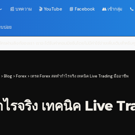
📰 บทความ
🎬 YouTube
📘 Facebook
👥 เข้ากลุ่ม
📞
พบบ่อย
ครผ่านลิงก์ของเรา เราจะได้รับค่าคอมมิชชันโดยไม่มีค่าใช้จ่ายเพิ่มเติมสำหรั
>
Blog
>
Forex
>
เทรด Forex สดทำกำไรจริง เทคนิค Live Trading มืออาชีพ
รจริง เทคนิค Live Tr