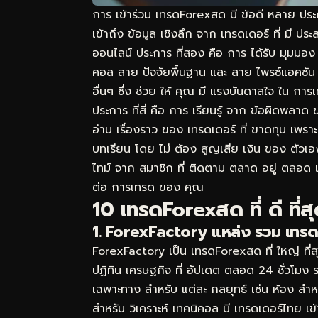
การ เข้าร่วม เทรดForexสด มี ข้อดี หลาย ประ
เข้าถึง ข้อมูล เชิงลึก จาก เทรดเดอร์ ที่ มี ป
ออนไลน์ ประการ ที่สอง คือ การ ได้รับ มุมมอ
คอล สาย ปัจจัยพื้นฐาน และ สาย ไพรซ์แอคชัน 
อื่นๆ ซึ่ง ช่วย ให้ คุณ มี แรงบันดาลใจ ใน การ
ประการ ที่สี่ คือ การ เรียนรู้ จาก ข้อผิดพลาด
อ่าน เรื่องราว ของ เทรดเดอร์ ที่ ขาดทุน เพราะ 
บทเรียน โดย ไม่ ต้อง สูญเสีย เงิน ของ ตัวเอ
ไทม์ จาก สมาชิก ที่ ติดตาม ตลาด อยู่ ตลอด 
ต่อ การเทรด ของ คุณ
10 เทรดForexสด ที่ ดี ที่
1. ForexFactory แหล่ง รวม เทรดเ
ForexFactory เป็น เทรดForexสด ที่ ใหญ่ ที่ส
ปฏิทิน เศรษฐกิจ ที่ อัปเดต ตลอด 24 ชั่วโม
เฉพาะทาง สำหรับ แต่ละ กลยุทธ์ เช่น ห้อง สำ
สำหรับ วิเคราะห์ เทคนิคอล มี เทรดเดอร์ไทย เข