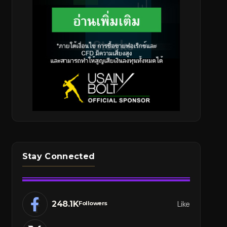
Stay Connected
248.1K
Like
Followers