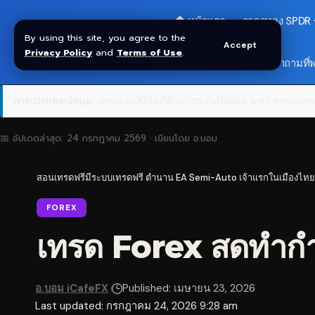
🏠 หน้าแรก
ราคาทอง SPDR
By using this site, you agree to the
Accept
Privacy Policy
and
Terms of Use
.
🎁 รับโบนัส $30
❓ คำถามที่
การเปิดเผยข้อมูล:
บทความนี้มีลิงก์พันธมิตร (affiliate link) หากคุณสมั
📅 อัปเดตล่าสุด:
24 กรกฎาคม 2569
· เขียนโดย
อ.บอม
สอนเทรดฟรีมีระบบเทรดฟรี ตำนาน EA Semi-Auto เจ้าแรกในเมืองไทย
FOREX
เทรด Forex สดทำกำไ
อ.บอม iCafeFX
Published: เมษายน 23, 2026
Last updated: กรกฎาคม 24, 2026 9:28 am