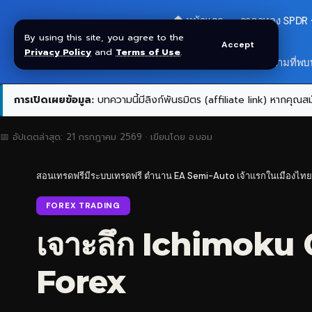
🏠 หน้าแรก
ราคาทอง SPDR
By using this site, you agree to the
Accept
Privacy Policy
and
Terms of Use
.
สมัครกลุ่ม VIP
❓ คำถามที่พบ
การเปิดเผยข้อมูล:
บทความนี้มีลิงก์พันธมิตร (affiliate link) หากคุณสมั
📅 อัปเดตล่าสุด:
21 กรกฎาคม 2569
· เขียนโดย
อ.บอม
สอนเทรดฟรีมีระบบเทรดฟรี ตำนาน EA Semi-Auto เจ้าแรกในเมืองไทย
FOREX TRADING
เจาะลึก Ichimoku Cl
Forex