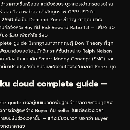
่าราคาจะขึ้นหรือลง แต่ยังช่วยระบุว่าควรเข้าเทรดตรงไหน
าไหร่ ลองนึกภาพว่าคุณกำลังดูกราฟ GBP/USD ใน
1.2650 ซึ่งเป็น Demand Zone สำคัญ ถ้าคุณเข้าใจ
่คือจังหวะ Buy ที่มี Risk:Reward Ratio 1:3 — เสี่ยง 30
สี่ยง $30 เพื่อกำไร $90
plete guide มีรากฐานมาจากทฤษฎี Dow Theory ที่ถูก
รพัฒนาต่อยอดโดยนักวิเคราะห์ชั้นนำอย่าง Ralph Nelson
ในยุคปัจจุบัน แนวคิด Smart Money Concept (SMC) และ
นี้มาปรับปรุงให้ทันสมัยและใช้งานได้จริงในตลาด Forex ยุค
oku cloud complete guide —
uide ตั้งอยู่บนแนวคิดพื้นฐานว่า ‘ราคาสะท้อนทุกสิ่ง’
องการต่อสู้ระหว่าง Buyer กับ Seller ในแต่ละช่วงเวลา
นฝ่ายชนะในช่วงเวลานั้น — แท่งเขียวยาวๆ บอกว่า Buyer
ลังกดราคาลง