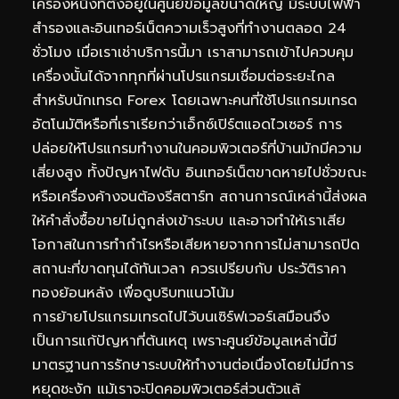
เครื่องหนึ่งที่ตั้งอยู่ในศูนย์ข้อมูลขนาดใหญ่ มีระบบไฟฟ้า
สำรองและอินเทอร์เน็ตความเร็วสูงที่ทำงานตลอด 24
ชั่วโมง เมื่อเราเช่าบริการนี้มา เราสามารถเข้าไปควบคุม
เครื่องนั้นได้จากทุกที่ผ่านโปรแกรมเชื่อมต่อระยะไกล
สำหรับนักเทรด Forex โดยเฉพาะคนที่ใช้โปรแกรมเทรด
อัตโนมัติหรือที่เราเรียกว่าเอ็กซ์เปิร์ตแอดไวเซอร์ การ
ปล่อยให้โปรแกรมทำงานในคอมพิวเตอร์ที่บ้านมักมีความ
เสี่ยงสูง ทั้งปัญหาไฟดับ อินเทอร์เน็ตขาดหายไปชั่วขณะ
หรือเครื่องค้างจนต้องรีสตาร์ท สถานการณ์เหล่านี้ส่งผล
ให้คำสั่งซื้อขายไม่ถูกส่งเข้าระบบ และอาจทำให้เราเสีย
โอกาสในการทำกำไรหรือเสียหายจากการไม่สามารถปิด
สถานะที่ขาดทุนได้ทันเวลา ควรเปรียบกับ
ประวัติราคา
ทองย้อนหลัง
เพื่อดูบริบทแนวโน้ม
การย้ายโปรแกรมเทรดไปไว้บนเซิร์ฟเวอร์เสมือนจึง
เป็นการแก้ปัญหาที่ต้นเหตุ เพราะศูนย์ข้อมูลเหล่านี้มี
มาตรฐานการรักษาระบบให้ทำงานต่อเนื่องโดยไม่มีการ
หยุดชะงัก แม้เราจะปิดคอมพิวเตอร์ส่วนตัวแล้