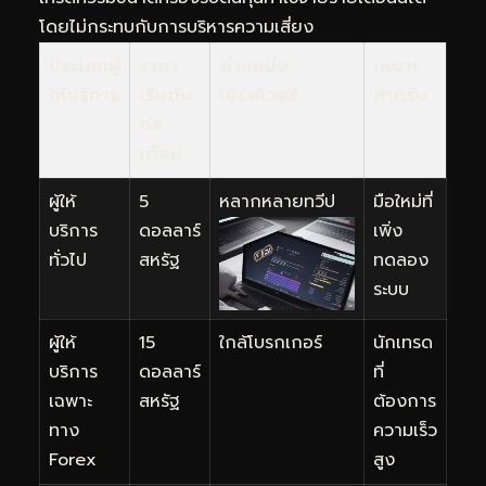
โดยไม่กระทบกับการบริหารความเสี่ยง
ประเภทผู้
ราคา
ตำแหน่ง
เหมาะ
ให้บริการ
เริ่มต้น
เซิร์ฟเวอร์
สำหรับ
ต่อ
เดือน
ผู้ให้
5
หลากหลายทวีป
มือใหม่ที่
บริการ
ดอลลาร์
เพิ่ง
ทั่วไป
สหรัฐ
ทดลอง
ระบบ
ผู้ให้
15
ใกล้โบรกเกอร์
นักเทรด
บริการ
ดอลลาร์
ที่
เฉพาะ
สหรัฐ
ต้องการ
ทาง
ความเร็ว
Forex
สูง