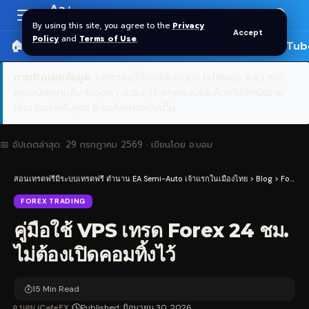
Aa
Font
By using this site, you agree to the
Privacy
Accept
Resizer
Policy
and
Terms of Use
.
🏠 หน้าแรก
ราคาทอง SPDR
📰 บทความ
🎬 YouTub
การเปิดเผยข้อมูล:
บทความนี้มีลิงก์พันธมิตร (affiliate link) หาก
คุณสมัครผ่านลิงก์ของเรา เราจะได้รับค่าคอมมิชชันโดยไม่มีค่าใช้จ่าย
เพิ่มเติมสำหรับคุณ
อ่านนโยบายฉบับเต็ม
📅 อัปเดตล่าสุด:
29 กรกฎาคม 2569
· เขียนโดย
อ.บอม
สอนเทรดฟรีมีระบบเทรดฟรี ตำนาน EA Semi-Auto เจ้าแรกในเมืองไทย
>
Blog
>
Forex Trading
FOREX TRADING
คู่มือใช้ VPS เทรด Forex 24 ชม.
ไม่ต้องเปิดคอมทิ้งไว้
15 Min Read
อ.บอม iCafeFX
Published: มิถุนายน 30, 2026