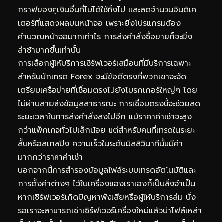
กราฟของคู่เงินอื่นที่ไม่ได้ใช้ทิ้งไป และลดจำนวนอินดิเค
เตอร์ที่แสดงผลบนหน้าจอ เพราะยิ่งโปรแกรมต้อง
คำนวณหน้าจอมากเท่าไร การส่งคำสั่งซื้อขายก็จะยิ่ง
ล่าช้ามากขึ้นเท่านั้น
การเลือกผู้ให้บริการเซิร์ฟเวอร์เสมือนที่มีบริการเฉพาะ
สำหรับนักเทรด Forex จะมีข้อดีตรงที่พวกเขาจะจัด
เตรียมเครือข่ายที่เชื่อมตรงไปยังโบรกเกอร์ใหญ่ๆ โดย
ไม่ผ่านสายส่งข้อมูลสาธารณะ การเชื่อมตรงนี้จะช่วยลด
ระยะเวลาในการส่งคำสั่งลงไปอีก แม้ราคาค่าเช่าจะสูง
กว่าแพ็กเกจทั่วไปเล็กน้อย แต่สำหรับคนที่เทรดในระยะ
สั้นหรือสเกลปิง ความเร็วในระดับมิลลิวินาทีนั้นมีค่า
มากกว่าราคาค่าเช่า
นอกจากนี้การสำรองข้อมูลไฟล์ระบบเทรดอัตโนมัติและ
การตั้งค่าต่างๆ ไว้ในเครื่องของเราเองก็เป็นสิ่งจำเป็น
หากเซิร์ฟเวอร์เกิดปัญหาพังเสียหรือผู้ให้บริการล่ม นั่ง
รอเราจะสามารถเช่าเซิร์ฟเวอร์เครื่องใหม่แล้วนำไฟล์เหล่า