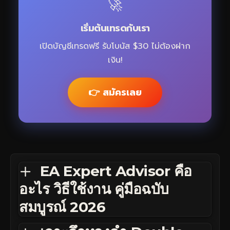
🚀
เริ่มต้นเทรดกับเรา
เปิดบัญชีเทรดฟรี รับโบนัส $30 ไม่ต้องฝาก
เงิน!
👉 สมัครเลย
EA Expert Advisor คือ
อะไร วิธีใช้งาน คู่มือฉบับ
สมบูรณ์ 2026