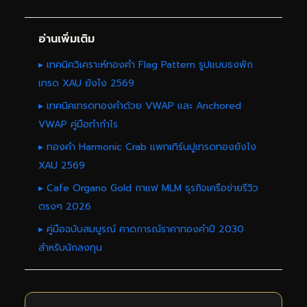
อ่านเพิ่มเติม
▸ เทคนิควิเคราะห์ทองคำ Flag Pattern รูปแบบธงพัก
เทรด XAU ยังไง 2569
▸ เทคนิคเทรดทองคำด้วย VWAP และ Anchored
VWAP คู่มือทำกำไร
▸ ทองคำ Harmonic Crab แพทเทิร์นปูเทรดทองยังไง
XAU 2569
▸ Cafe Organo Gold กาแฟ MLM ธุรกิจเครือข่ายรีวิว
ตรงๆ 2026
▸ คู่มือฉบับสมบูรณ์ คาดการณ์ราคาทองคำปี 2030
สำหรับนักลงทุน