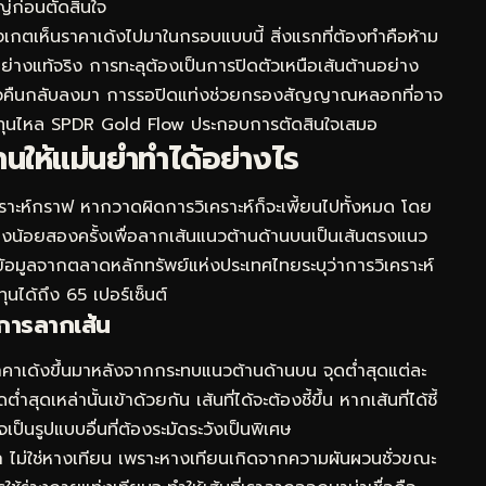
ญ่ก่อนตัดสินใจ
เกตเห็นราคาเด้งไปมาในกรอบแบบนี้ สิ่งแรกที่ต้องทำคือห้าม
อย่างแท้จริง การทะลุต้องเป็นการปิดตัวเหนือเส้นต้านอย่าง
แล้วคืนกลับลงมา การรอปิดแท่งช่วยกรองสัญญาณหลอกที่อาจ
ทุนไหล SPDR Gold Flow
ประกอบการตัดสินใจเสมอ
านให้แม่นยำทำได้อย่างไร
ิเคราะห์กราฟ หากวาดผิดการวิเคราะห์ก็จะเพี้ยนไปทั้งหมด โดย
างน้อยสองครั้งเพื่อลากเส้นแนวต้านด้านบนเป็นเส้นตรงแนว
 ข้อมูลจากตลาดหลักทรัพย์แห่งประเทศไทยระบุว่าการวิเคราะห์
นได้ถึง 65 เปอร์เซ็นต์
นการลากเส้น
่ราคาเด้งขึ้นมาหลังจากกระทบแนวต้านด้านบน จุดต่ำสุดแต่ละ
่ำสุดเหล่านั้นเข้าด้วยกัน เส้นที่ได้จะต้องชี้ขึ้น หากเส้นที่ได้ชี้
ป็นรูปแบบอื่นที่ต้องระมัดระวังเป็นพิเศษ
ัก ไม่ใช่หางเทียน เพราะหางเทียนเกิดจากความผันผวนชั่วขณะ