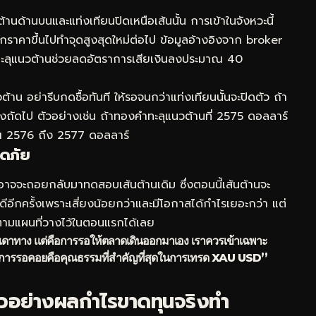
ต้านด้านบนและแท่งเทียนปิดเหนือเส้นนั้น การเข้าในจังหวะนี้
มผลักราคาขึ้นไปทำจุดสูงสุดใหม่ต่อไป ข้อมูลอ้างอิงจาก broker
ารทะลุแนวต้านช่วยลดอัตราการเสียเงินลงประมาณ 40
วต้าน อย่ารีบกดซื้อทันที ให้รอจนกว่าแท่งเทียนนั้นจะปิดตัว ถ้า
แท่งถัดไป ตัวอย่างเช่น ถ้าทองคำทะลุแนวต้านที่ 2575 ดอลลาร์
ิเวณ 2576 ถึง 2577 ดอลลาร์
ดภัย
าจจะถอยกลับมาทดสอบเส้นต้านเดิม ซึ่งตอนนี้เส้นต้านจะ
ที่ดีอีกครั้งเพราะเสี่ยงน้อยกว่าและมีโอกาสได้กำไรเยอะกว่า แต่
ตามแผนที่วางไว้ในตอนแรกได้เลย
เดาทาง แต่คือการรอให้ตลาดเดินออกมาเอง เราควรเข้าเฉพาะ
านั้น การรอคอยคือคุณธรรมที่สำคัญที่สุดในการเทรด XAU USD”
อย่างผลกำไรขาดทุนจริงทำ