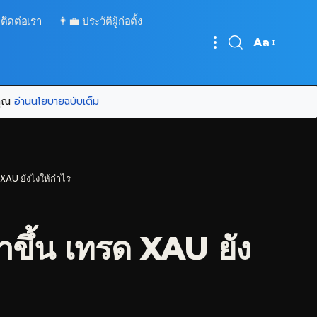
 ติดต่อเรา
👨‍💼 ประวัติผู้ก่อตั้ง
Aa
Font
Resizer
บคุณ
อ่านนโยบายฉบับเต็ม
XAU ยังไงให้กำไร
ึ้น เทรด XAU ยัง