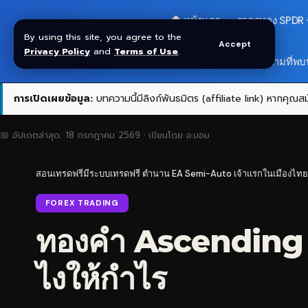
🏠 หน้าแรก
ราคาทอง SPDR
By using this site, you agree to the
Accept
Privacy Policy
and
Terms of Use
.
สมัครกลุ่ม VIP
❓ คำถามที่พบ
การเปิดเผยข้อมูล:
บทความนี้มีลิงก์พันธมิตร (affiliate link) หากคุณสมั
📅 อัปเดตล่าสุด:
18 กรกฎาคม 2569
· เขียนโดย
อ.บอม
สอนเทรดฟรีมีระบบเทรดฟรี ตำนาน EA Semi-Auto เจ้าแรกในเมืองไทย
FOREX TRADING
ทองคำ Ascending T
ไงให้กำไร