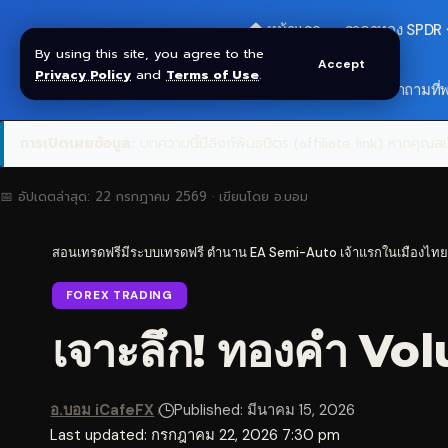
🏠 หน้าแรก
ราคาทอง SPDR
By using this site, you agree to the
Accept
Privacy Policy
and
Terms of Use
.
🎁 รับโบนัส $30
❓ คำถามที่
การเปิดเผยข้อมูล:
บทความนี้มีลิงก์พันธมิตร (affiliate link) หากคุณสมั
📅 อัปเดตล่าสุด:
22 กรกฎาคม 2569
· เขียนโดย
อ.บอม
สอนเทรดฟรีมีระบบเทรดฟรี ตำนาน EA Semi-Auto เจ้าแรกในเมืองไทย
FOREX TRADING
เจาะลึก! ทองคำ Vo
อ.บอม iCafeFX
Published: มีนาคม 15, 2026
Last updated: กรกฎาคม 22, 2026 7:30 pm