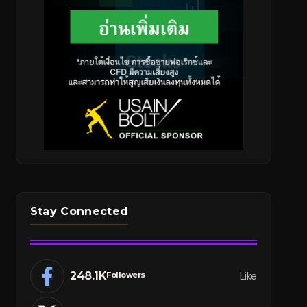
Stay Connected
248.1K
Like
Followers