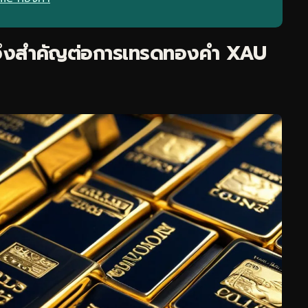
ึงสำคัญต่อการ
เทรดทอง
คำ XAU