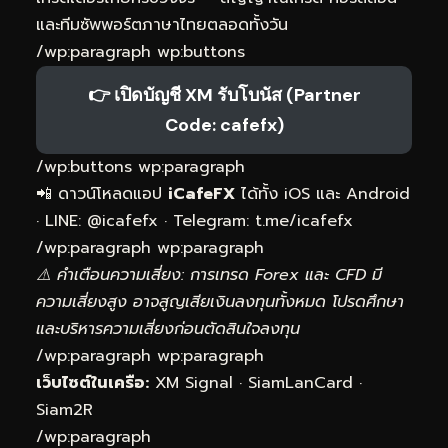
และทีมซัพพอร์ตภาษาไทยตลอดทั้งวัน
/wp:paragraph wp:buttons
👉 เปิดบัญชี XM รับโบนัส (Partner
Code: cafefx)
/wp:buttons wp:paragraph
📲 ดาวน์โหลดแอป
iCafeFX
ได้ทั้ง iOS และ Android
· LINE: @
icafefx
· Telegram:
t.me/icafefx
/wp:paragraph wp:paragraph
⚠️ คำเตือนความเสี่ยง: การเทรด Forex และ CFD มี
ความเสี่ยงสูง อาจสูญเสียเงินลงทุนทั้งหมด โปรดศึกษา
และบริหารความเสี่ยงก่อนตัดสินใจลงทุน
/wp:paragraph wp:paragraph
เว็บไซต์ในเครือ:
XM Signal
·
SiamLanCard
·
Siam2R
/wp:paragraph