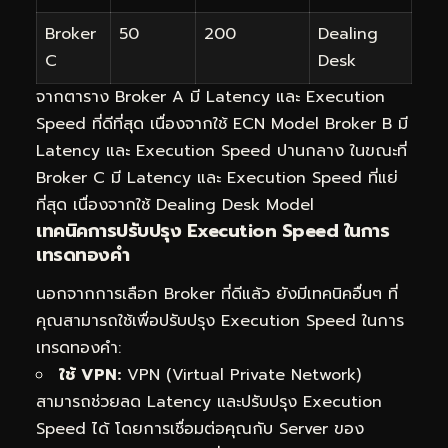
Broker
50
200
Dealing
C
Desk
จากตาราง Broker A มี Latency และ Execution
Speed ที่ดีที่สุด เนื่องจากใช้ ECN Model Broker B มี
Latency และ Execution Speed ปานกลาง ในขณะที่
Broker C มี Latency และ Execution Speed ที่แย่
ที่สุด เนื่องจากใช้ Dealing Desk Model
เทคนิคการปรับปรุง Execution Speed ในการ
เทรดทองคำ
นอกจากการเลือก Broker ที่ดีแล้ว ยังมีเทคนิคอื่นๆ ที่
คุณสามารถใช้เพื่อปรับปรุง Execution Speed ในการ
เทรดทองคำ:
ใช้ VPN:
VPN (Virtual Private Network)
สามารถช่วยลด Latency และปรับปรุง Execution
Speed ได้ โดยการเชื่อมต่อคุณกับ Server ของ