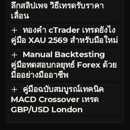
ลึกสลิปเพจ วิธีเทรดรับราคา
เลื่อน
ทองคำ cTrader เทรดยังไง
คู่มือ XAU 2569 สำหรับมือใหม่
Manual Backtesting
คู่มือทดสอบกลยุทธ์ Forex ด้วย
มืออย่างมืออาชีพ
คู่มือฉบับสมบูรณ์เทคนิค
MACD Crossover เทรด
GBP/USD London