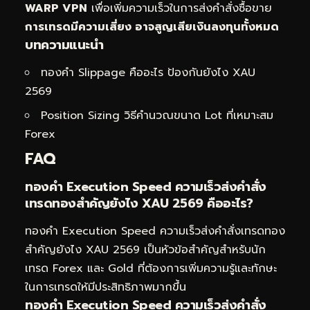
WARP VPN
เพื่อเพิ่มความเร็วในการส่งคำสั่งซื้อขาย
การเทรดมีความเสี่ยง อาจสูญเสียเงินลงทุนทั้งหมด
บทความแนะนำ
ทองคำ Slippage คืออะไร ป้องกันยังไง XAU
2569
Position Sizing วิธีคำนวณขนาด Lot ที่เหมาะสม
Forex
FAQ
ทองคำ Execution Speed ความเร็วส่งคำสั่ง
เทรดทองสำคัญยังไง XAU 2569 คืออะไร?
ทองคำ Execution Speed ความเร็วส่งคำสั่งเทรดทอง
สำคัญยังไง XAU 2569 เป็นหัวข้อสำคัญสำหรับนัก
เทรด Forex และ Gold ที่ต้องการเพิ่มความรู้และทักษะ
ในการเทรดให้มีประสิทธิภาพมากขึ้น
ทองคำ Execution Speed ความเร็วส่งคำสั่ง