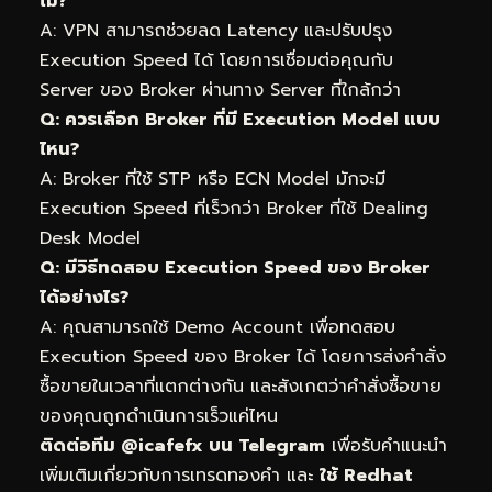
ไม่?
A: VPN สามารถช่วยลด Latency และปรับปรุง
Execution Speed ได้ โดยการเชื่อมต่อคุณกับ
Server ของ Broker ผ่านทาง Server ที่ใกล้กว่า
Q: ควรเลือก Broker ที่มี Execution Model แบบ
ไหน?
A: Broker ที่ใช้ STP หรือ ECN Model มักจะมี
Execution Speed ที่เร็วกว่า Broker ที่ใช้ Dealing
Desk Model
Q: มีวิธีทดสอบ Execution Speed ของ Broker
ได้อย่างไร?
A: คุณสามารถใช้ Demo Account เพื่อทดสอบ
Execution Speed ของ Broker ได้ โดยการส่งคำสั่ง
ซื้อขายในเวลาที่แตกต่างกัน และสังเกตว่าคำสั่งซื้อขาย
ของคุณถูกดำเนินการเร็วแค่ไหน
ติดต่อทีม
@icafefx
บน Telegram
เพื่อรับคำแนะนำ
เพิ่มเติมเกี่ยวกับการเทรดทองคำ และ
ใช้ Redhat