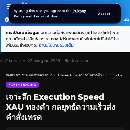
Aa
Font
By using this site, you agree to the
Privacy
Accept
Resizer
Policy
and
Terms of Use
.
🏠 หน้าแรก
ราคาทอง SPDR
📰 บทความ
🎬 YouTub
การเปิดเผยข้อมูล:
บทความนี้มีลิงก์พันธมิตร (affiliate link) หาก
คุณสมัครผ่านลิงก์ของเรา เราจะได้รับค่าคอมมิชชันโดยไม่มีค่าใช้จ่าย
เพิ่มเติมสำหรับคุณ
อ่านนโยบายฉบับเต็ม
📅 อัปเดตล่าสุด:
22 กรกฎาคม 2569
· เขียนโดย
อ.บอม
สอนเทรดฟรีมีระบบเทรดฟรี ตำนาน EA Semi-Auto เจ้าแรกในเมืองไทย
>
Blog
>
Forex Trading
FOREX TRADING
เจาะลึก Execution Speed
XAU ทองคำ กลยุทธ์ความเร็วส่ง
คำสั่งเทรด