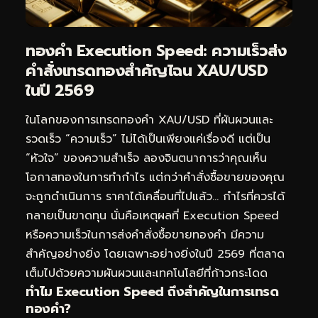
ทองคำ Execution Speed: ความเร็วส่ง
คำสั่งเทรดทองสำคัญไฉน XAU/USD
ในปี 2569
ในโลกของการเทรดทองคำ XAU/USD ที่ผันผวนและ
รวดเร็ว “ความเร็ว” ไม่ได้เป็นเพียงแค่เรื่องดี แต่เป็น
“หัวใจ” ของความสำเร็จ ลองจินตนาการว่าคุณเห็น
โอกาสทองในการทำกำไร แต่กว่าคำสั่งซื้อขายของคุณ
จะถูกดำเนินการ ราคาได้เคลื่อนที่ไปแล้ว… กำไรที่ควรได้
กลายเป็นขาดทุน นั่นคือเหตุผลที่ Execution Speed
หรือความเร็วในการส่งคำสั่งซื้อขายทองคำ มีความ
สำคัญอย่างยิ่ง โดยเฉพาะอย่างยิ่งในปี 2569 ที่ตลาด
เต็มไปด้วยความผันผวนและเทคโนโลยีที่ก้าวกระโดด
ทำไม Execution Speed ถึงสำคัญในการเทรด
ทองคำ?