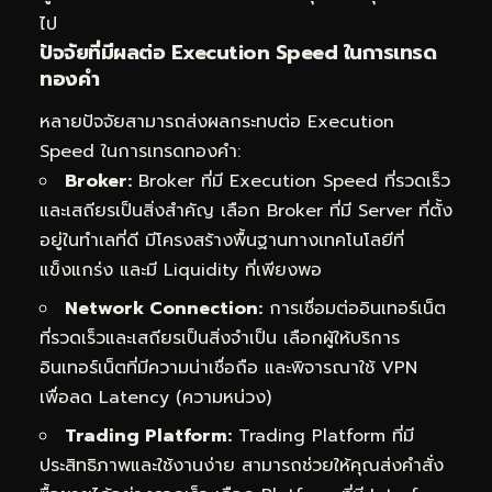
ไป
ปัจจัยที่มีผลต่อ Execution Speed ในการเทรด
ทองคำ
หลายปัจจัยสามารถส่งผลกระทบต่อ Execution
Speed ในการเทรดทองคำ:
Broker:
Broker ที่มี Execution Speed ที่รวดเร็ว
และเสถียรเป็นสิ่งสำคัญ เลือก Broker ที่มี Server ที่ตั้ง
อยู่ในทำเลที่ดี มีโครงสร้างพื้นฐานทางเทคโนโลยีที่
แข็งแกร่ง และมี Liquidity ที่เพียงพอ
Network Connection:
การเชื่อมต่ออินเทอร์เน็ต
ที่รวดเร็วและเสถียรเป็นสิ่งจำเป็น เลือกผู้ให้บริการ
อินเทอร์เน็ตที่มีความน่าเชื่อถือ และพิจารณาใช้ VPN
เพื่อลด Latency (ความหน่วง)
Trading Platform:
Trading Platform ที่มี
ประสิทธิภาพและใช้งานง่าย สามารถช่วยให้คุณส่งคำสั่ง