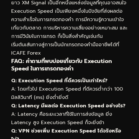
ยาว
XM Signal
เป็นอีกหนึ่งแหล่งข้อมูลที่คุณอาจสนใจ
Execution Speed เป็นเพียงหนึ่งในปัจจัยที่ส่งผลต่อ
ความสำเร็จในการเทรดทองคำ การมีความรู้ความเข้าใจ
เกี่ยวกับตลาด การบริหารความเสี่ยงอย่างเหมาะสม และ
การมีวินัยในการเทรด ก็เป็นสิ่งสำคัญเช่นกัน
เริ่มต้นเส้นทางสู่การเป็นนักเทรดทองคำมืออาชีพได้ที่
ICAFE Forex
FAQ: คำถามที่พบบ่อยเกี่ยวกับ Execution
Speed ในการเทรดทองคำ
Q: Execution Speed ที่ดีควรเป็นเท่าไหร่?
A: โดยทั่วไป Execution Speed ที่ดีควรต่ำกว่า 100
มิลลิวินาที (ms) ยิ่งต่ำยิ่งดี
Q: Latency มีผลต่อ Execution Speed อย่างไร?
A: Latency คือระยะเวลาที่ใช้ในการส่งข้อมูล ยิ่ง
Latency สูง Execution Speed ก็จะยิ่งช้า
Q: VPN ช่วยเพิ่ม Execution Speed ได้จริงหรือ