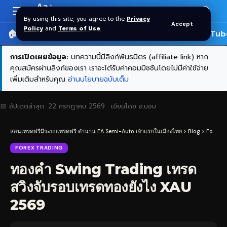
Aa
Font
By using this site, you agree to the
Privacy
Accept
Resizer
Policy
and
Terms of Use
.
🏠 หน้าแรก
ราคาทอง SPDR
📰 บทความ
🎬 YouTub
การเปิดเผยข้อมูล:
บทความนี้มีลิงก์พันธมิตร (affiliate link) หาก
คุณสมัครผ่านลิงก์ของเรา เราจะได้รับค่าคอมมิชชันโดยไม่มีค่าใช้จ่าย
เพิ่มเติมสำหรับคุณ
อ่านนโยบายฉบับเต็ม
📅 อัปเดตล่าสุด:
22 กรกฎาคม 2569
· เขียนโดย
อ.บอม
สอนเทรดฟรีมีระบบเทรดฟรี ตำนาน EA Semi-Auto เจ้าแรกในเมืองไทย
>
Blog
>
Forex Trading
FOREX TRADING
ทองคำ Swing Trading เทรด
สวิงจับรอบเทรดทองยังไง XAU
2569