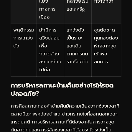
แย้ง
กลางยุโรป
กว้างกว่า
ทางการ
และสหรัฐ
เมือง
พฤติกรรม
มักมีการ
แกว่งตัว
จุดตัดขาด
การแกว่ง
สวิงปลอม
เป็นระยะ
ทุนทองต้อง
ตัว
เพื่อ
และเดิน
ห่างจากจุด
กวาดล้าง
ตามเทรนด์
เข้าพอ
สถานะก่อน
ราบรื่นกว่า
สมควร
ไปต่อ
การบริหารสถานะข้ามคืนอย่างไรให้รอด
ปลอดภัย?
การถือสถานะทองคำข้ามคืนมีความเสี่ยงจากช่วงเวลาที่
ตลาดมีสภาพคล่องต่ำและข่าวกระทบใจที่ออกนอกเวลา
เทรดปกติ การบริหารสถานะที่ดีต้องอาศัยการวางจุด
ตัดขาดทุนและการรู้จักช่วงเวลาที่ต้องระมัดระวังเป็น