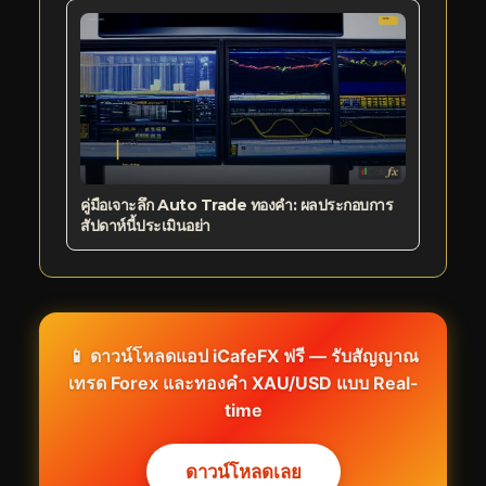
คู่มือเจาะลึก Auto Trade ทองคำ: ผลประกอบการ
สัปดาห์นี้ประเมินอย่า
📱 ดาวน์โหลดแอป iCafeFX ฟรี — รับสัญญาณ
เทรด Forex และทองคำ XAU/USD แบบ Real-
time
ดาวน์โหลดเลย