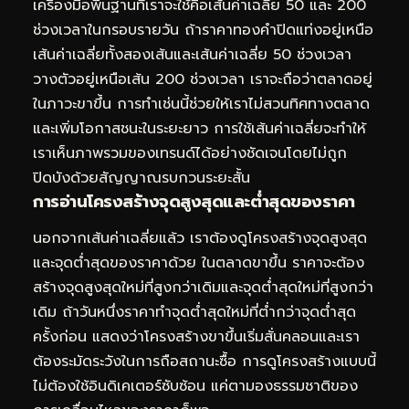
เครื่องมือพื้นฐานที่เราจะใช้คือเส้นค่าเฉลี่ย 50 และ 200
ช่วงเวลาในกรอบรายวัน ถ้าราคาทองคำปิดแท่งอยู่เหนือ
เส้นค่าเฉลี่ยทั้งสองเส้นและเส้นค่าเฉลี่ย 50 ช่วงเวลา
วางตัวอยู่เหนือเส้น 200 ช่วงเวลา เราจะถือว่าตลาดอยู่
ในภาวะขาขึ้น การทำเช่นนี้ช่วยให้เราไม่สวนทิศทางตลาด
และเพิ่มโอกาสชนะในระยะยาว การใช้เส้นค่าเฉลี่ยจะทำให้
เราเห็นภาพรวมของเทรนด์ได้อย่างชัดเจนโดยไม่ถูก
ปิดบังด้วยสัญญาณรบกวนระยะสั้น
การอ่านโครงสร้างจุดสูงสุดและต่ำสุดของราคา
นอกจากเส้นค่าเฉลี่ยแล้ว เราต้องดูโครงสร้างจุดสูงสุด
และจุดต่ำสุดของราคาด้วย ในตลาดขาขึ้น ราคาจะต้อง
สร้างจุดสูงสุดใหม่ที่สูงกว่าเดิมและจุดต่ำสุดใหม่ที่สูงกว่า
เดิม ถ้าวันหนึ่งราคาทำจุดต่ำสุดใหม่ที่ต่ำกว่าจุดต่ำสุด
ครั้งก่อน แสดงว่าโครงสร้างขาขึ้นเริ่มสั่นคลอนและเรา
ต้องระมัดระวังในการถือสถานะซื้อ การดูโครงสร้างแบบนี้
ไม่ต้องใช้อินดิเคเตอร์ซับซ้อน แค่ตามองธรรมชาติของ