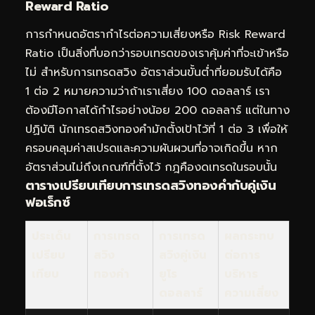
Reward Ratio
การกำหนดอัตรากำไรต่อความเสี่ยงหรือ Risk Reward
Ratio เป็นสิ่งที่บอกว่ารอบเทรดของเราคุ้มค่าที่จะเข้าหรือ
ไม่ สำหรับการเทรดสวิง อัตราส่วนขั้นต่ำที่ยอมรับได้คือ
1 ต่อ 2 หมายความว่าถ้าเราเสี่ยง 100 ดอลลาร์ เรา
ต้องมีโอกาสได้กำไรอย่างน้อย 200 ดอลลาร์ แต่ในทาง
ปฏิบัติ นักเทรดสวิงทองคำมักตั้งเป้าไว้ที่ 1 ต่อ 3 เพื่อให้
ครอบคลุมค่าสเปรดและความผันผวนที่อาจเกิดขึ้น หาก
อัตราส่วนไม่ถึงเกณฑ์ที่ตั้งไว้ กฎคืองดเทรดในรอบนั้น
ตารางเปรียบเทียบการเทรดสวิงทองคำกับคู่เงิน
ฟอเร็กซ์
ประเด็น
การเทรด
การเทรด
ผลกระทบ
เปรียบ
สวิง
สวิงคู่เงิน
ต่อการ
เทียบ
ทองคำ
ยูโร
บริหาร
ดอลลาร์
ความเสี่ยง