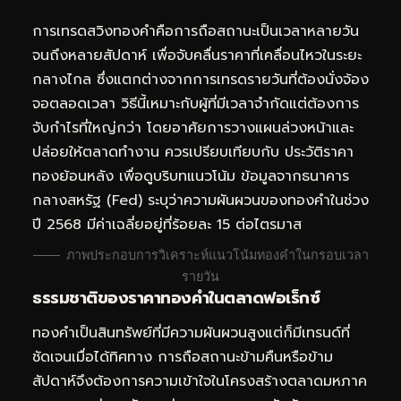
การเทรดสวิงทองคำคือการถือสถานะเป็นเวลาหลายวัน
จนถึงหลายสัปดาห์ เพื่อจับคลื่นราคาที่เคลื่อนไหวในระยะ
กลางไกล ซึ่งแตกต่างจากการเทรดรายวันที่ต้องนั่งจ้อง
จอตลอดเวลา วิธีนี้เหมาะกับผู้ที่มีเวลาจำกัดแต่ต้องการ
จับกำไรที่ใหญ่กว่า โดยอาศัยการวางแผนล่วงหน้าและ
ปล่อยให้ตลาดทำงาน ควรเปรียบเทียบกับ
ประวัติราคา
ทองย้อนหลัง
เพื่อดูบริบทแนวโน้ม ข้อมูลจากธนาคาร
กลางสหรัฐ (Fed) ระบุว่าความผันผวนของทองคำในช่วง
ปี 2568 มีค่าเฉลี่ยอยู่ที่ร้อยละ 15 ต่อไตรมาส
ภาพประกอบการวิเคราะห์แนวโน้มทองคำในกรอบเวลา
รายวัน
ธรรมชาติของราคาทองคำในตลาดฟอเร็กซ์
ทองคำเป็นสินทรัพย์ที่มีความผันผวนสูงแต่ก็มีเทรนด์ที่
ชัดเจนเมื่อได้ทิศทาง การถือสถานะข้ามคืนหรือข้าม
สัปดาห์จึงต้องการความเข้าใจในโครงสร้างตลาดมหภาค