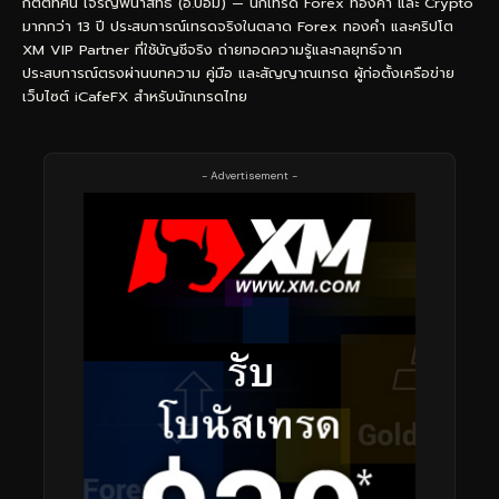
กิตติทัศน์ เจริญพนาสิทธิ์ (อ.บอม) — นักเทรด Forex ทองคำ และ Crypto
มากกว่า 13 ปี ประสบการณ์เทรดจริงในตลาด Forex ทองคำ และคริปโต
XM VIP Partner ที่ใช้บัญชีจริง ถ่ายทอดความรู้และกลยุทธ์จาก
ประสบการณ์ตรงผ่านบทความ คู่มือ และสัญญาณเทรด ผู้ก่อตั้งเครือข่าย
เว็บไซต์ iCafeFX สำหรับนักเทรดไทย
- Advertisement -