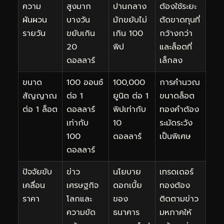
ความ
สูงมาก
ปานกลาง
ต้องใช้ระยะ
ผันผวน
บางวัน
มักขยับไม่
ตัดขาดทุนที่
รายวัน
ขยับเกิน
เกิน 100
กว้างกว่า
20
พิป
และล็อตที่
ดอลลาร์
เล็กลง
ขนาด
100 ออนซ์
100,000
การคำนวณ
สัญญาณ
ต่อ 1
ยูนิต ต่อ 1
ขนาดล็อต
ต่อ 1 ล็อต
ดอลลาร์
พิปเท่ากับ
ทองคำต้อง
เท่ากับ
10
ระมัดระวัง
100
ดอลลาร์
เป็นพิเศษ
ดอลลาร์
ปัจจัยขับ
ข่าว
นโยบาย
เทรดเดอร์
เคลื่อน
เศรษฐกิจ
ดอกเบี้ย
ทองต้อง
ราคา
โลกและ
ของ
ติดตามข่าว
ความขัด
ธนาคาร
มหภาคให้