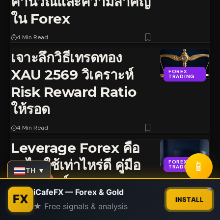
คำนวณและความสำคัญ
ใน Forex
4 Min Read
เจาะลึกวิธีเทรดทอง
XAU 2569 วิเคราะห์
FOREX
TRADING
Risk Reward Ratio
ให้รอด
4 Min Read
Leverage Forex คือ
อะไร ใช้เท่าไหร่ดี คู่มือ
📱
FOREX
TRADING
TH ▼
เทรดเดอร์ 2568
Contact us
×
iCafeFX — Forex & Gold
FX
INSTALL
1 Min Read
★ Free signals & analysis
Open
chaty