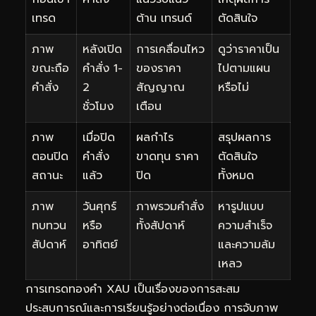
เทรด
ต้าน เทรนด์
ตัดสินใจ
ภาพ
หลังเปิด
การเคลื่อนไหว
ดูว่าราคาเป็น
ขณะถือ
คำสั่ง 1-
ของราคา
ไปตามแผน
คำสั่ง
2
สัญญาณ
หรือไม่
ชั่วโมง
เตือน
ภาพ
เมื่อปิด
ผลกำไร
สรุปผลการ
ตอนปิด
คำสั่ง
ขาดทุน ราคา
ตัดสินใจ
สถานะ
แล้ว
ปิด
ทั้งหมด
ภาพ
วันศุกร์
ภาพรวมคำสั่ง
หารูปแบบ
ทบทวน
หรือ
ทั้งสัปดาห์
ความสำเร็จ
สัปดาห์
อาทิตย์
และความล้ม
เหลว
การเทรดทองคำ XAU เป็นเรื่องของการสะสม
ประสบการณ์และการเรียนรู้อย่างต่อเนื่อง การจับภาพ