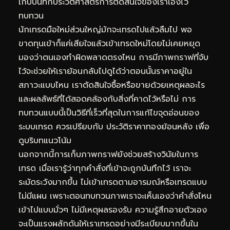
เก็บบันทึกประวัติศาสตร์การตัดสินใจของเราเองไว้
ทบทวน
นักเทรดมือใหม่ส่วนใหญ่มักจะเทรดไปแล้วลืมไป พอ
ขาดทุนเข้าก็แค่เสียใจแล้วเข้าเทรดใหม่โดยไม่เคยหยุด
มองว่าตนเองทำผิดพลาดตรงไหน การมีภาพกราฟที่จับ
ไว้จะช่วยให้เราย้อนกลับไปดูได้ว่าตอนนั้นราคาอยู่ใน
สภาวะแบบไหน เราตัดสินใจซื้อหรือขายด้วยเหตุผลอะไร
และผลลัพธ์ที่ได้สอดคล้องกับสิ่งที่คาดไว้หรือไม่ การ
ทบทวนแบบนี้เป็นวิธีที่เร็วที่สุดในการแก้ไขจุดอ่อนของ
ระบบเทรด ควรเปรียบกับ
ประวัติราคาทองย้อนหลัง
เพื่อ
ดูบริบทแนวโน้ม
นอกจากนี้การเก็บภาพกราฟยังช่วยสร้างวินัยในการ
เทรด เมื่อเรารู้ว่าทุกคำสั่งที่เข้าจะถูกบันทึกไว้ เราจะ
ระมัดระวังมากขึ้น ไม่เข้าเทรดตามอารมณ์หรือเทรดแบบ
ไม่มีแผน เพราะตอนทบทวนภาพเราจะเห็นเองว่าคำสั่งไหน
เข้าไปแบบมั่วๆ ไม่มีเหตุผลรองรับ ความรู้สึกอายตัวเอง
จะเป็นแรงผลักดันให้เราเทรดอย่างมีระเบียบมากขึ้นใน