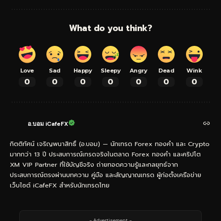
What do you think?
Love
Sad
Happy
Sleepy
Angry
Dead
Wink
0
0
0
0
0
0
0
อ.บอม iCafeFX
กิตติทัศน์ เจริญพนาสิทธิ์ (อ.บอม) — นักเทรด Forex ทองคำ และ Crypto
มากกว่า 13 ปี ประสบการณ์เทรดจริงในตลาด Forex ทองคำ และคริปโต
XM VIP Partner ที่ใช้บัญชีจริง ถ่ายทอดความรู้และกลยุทธ์จาก
ประสบการณ์ตรงผ่านบทความ คู่มือ และสัญญาณเทรด ผู้ก่อตั้งเครือข่าย
เว็บไซต์ iCafeFX สำหรับนักเทรดไทย
- Advertisement -