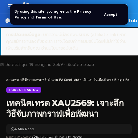
Aa
Font
By using this site, you agree to the
Privacy
Accept
Resizer
Policy
and
Terms of Use
.
🏠 หน้าแรก
ราคาทอง SPDR
📰 บทความ
🎬 YouTub
การเปิดเผยข้อมูล:
บทความนี้มีลิงก์พันธมิตร (affiliate link) หาก
คุณสมัครผ่านลิงก์ของเรา เราจะได้รับค่าคอมมิชชันโดยไม่มีค่าใช้จ่าย
เพิ่มเติมสำหรับคุณ
อ่านนโยบายฉบับเต็ม
📅 อัปเดตล่าสุด:
19 กรกฎาคม 2569
· เขียนโดย
อ.บอม
สอนเทรดฟรีมีระบบเทรดฟรี ตำนาน EA Semi-Auto เจ้าแรกในเมืองไทย
>
Blog
>
Forex Trading
FOREX TRADING
เทคนิคเทรด XAU2569: เจาะลึก
วิธีจับภาพกราฟเพื่อพัฒนา
4 Min Read
อ.บอม iCafeFX
Published: มีนาคม 15, 2026