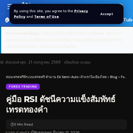
Aa
Font
By using this site, you agree to the
Privacy
Accept
Resizer
Policy
and
Terms of Use
.
🏠 หน้าแรก
ราคาทอง SPDR
📰 บทความ
🎬 YouTub
การเปิดเผยข้อมูล:
บทความนี้มีลิงก์พันธมิตร (affiliate link) หาก
คุณสมัครผ่านลิงก์ของเรา เราจะได้รับค่าคอมมิชชันโดยไม่มีค่าใช้จ่าย
เพิ่มเติมสำหรับคุณ
อ่านนโยบายฉบับเต็ม
📅 อัปเดตล่าสุด:
21 กรกฎาคม 2569
· เขียนโดย
อ.บอม
สอนเทรดฟรีมีระบบเทรดฟรี ตำนาน EA Semi-Auto เจ้าแรกในเมืองไทย
>
Blog
>
Forex Trading
FOREX TRADING
คู่มือ RSI ดัชนีความแข็งสัมพัทธ์
เทรดทองคำ
5 Min Read
อ.บอม iCafeFX
Published: มีนาคม 15, 2026