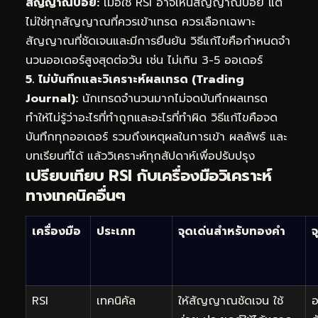
สัญญาณบ่อย:
เมื่อใช้ RSI อาจเห็นสัญญาณบ่อย แต่
ไม่ใช่ทุกสัญญาณที่ควรเข้าเทรด ควรเลือกเฉพาะ
สัญญาณที่ชัดเจนและมีการยืนยัน วิธีแก้ไขคือกำหนดจำ
นวนออเดอร์สูงสุดต่อวัน เช่น ไม่เกิน 3-5 ออเดอร์
5. ไม่บันทึกและวิเคราะห์ผลเทรด (Trading
Journal):
นักเทรดจำนวนมากไม่จดบันทึกผลเทรด
ทำให้ไม่รู้ว่าอะไรที่ทำถูกและอะไรที่ทำผิด วิธีแก้ไขคือจด
บันทึกทุกออเดอร์ รวมถึงเหตุผลในการเข้า ผลลัพธ์ และ
บทเรียนที่ได้ แล้ววิเคราะห์ทุกสัปดาห์เพื่อปรับปรุง
เปรียบเทียบ RSI กับเครื่องมือวิเคราะห์
ทางเทคนิคอื่นๆ
เครื่องมือ
ประเภท
จุดเด่นสำหรับทองคำ
จ
RSI
เทคนิคัล
ให้สัญญาณชัดเจน ใช้
อ