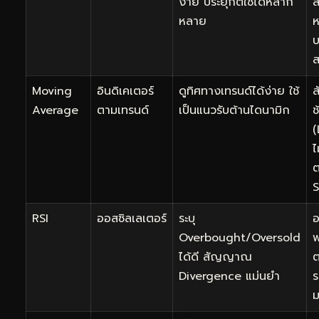
ง่าย ประยุกต์ใช้ได้หลาก
หลาย
Moving
อินดิเคเตอร์
ดูทิศทางเทรนด์ได้ง่าย ใช้
Average
ตามเทรนด์
เป็นแนวรับต้านไดนามิก
ช
(
ไ
S
RSI
ออสซิลเลเตอร์
ระบุ
อ
Overbought/Oversold
ได้ดี สัญญาณ
ต
Divergence แม่นยำ
ร