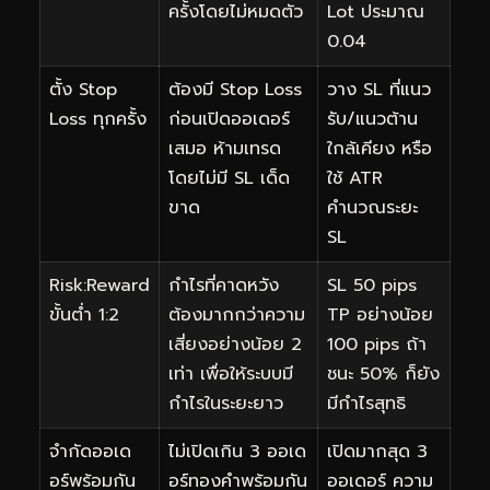
ครั้งโดยไม่หมดตัว
Lot ประมาณ
0.04
ตั้ง Stop
ต้องมี Stop Loss
วาง SL ที่แนว
Loss ทุกครั้ง
ก่อนเปิดออเดอร์
รับ/แนวต้าน
เสมอ ห้ามเทรด
ใกล้เคียง หรือ
โดยไม่มี SL เด็ด
ใช้ ATR
ขาด
คำนวณระยะ
SL
Risk:Reward
กำไรที่คาดหวัง
SL 50 pips
ขั้นต่ำ 1:2
ต้องมากกว่าความ
TP อย่างน้อย
เสี่ยงอย่างน้อย 2
100 pips ถ้า
เท่า เพื่อให้ระบบมี
ชนะ 50% ก็ยัง
กำไรในระยะยาว
มีกำไรสุทธิ
จำกัดออเด
ไม่เปิดเกิน 3 ออเด
เปิดมากสุด 3
อร์พร้อมกัน
อร์ทองคำพร้อมกัน
ออเดอร์ ความ