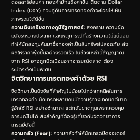
ดอลลาร์อ่อนค่า ทองคำมักแข็งค่าขึ้น ติดตาม Dollar
Index (DXY) ควบคู่กับการเทรดทองคำจะช่วยให้เห็น
ภาพรวมได้ดีขึ้น
ความตึงเครียดทางภูมิรัฐศาสตร์:
สงคราม ความขัด
แย้งระหว่างประเทศ และเหตุการณ์ที่สร้างความไม่แน่นอน
ทำให้นักลงทุนหันมาซื้อทองคำเป็นสินทรัพย์ปลอดภัย ส่ง
ผลให้ราคาพุ่งขึ้นอย่างรวดเร็ว ในช่วงเหล่านี้สัญญาณ
จาก RSI อาจถูกบิดเบือนจากอารมณ์ตลาด ต้อง
ระมัดระวังเป็นพิเศษ
จิตวิทยาการเทรดทองคำด้วย RSI
จิตวิทยาเป็นปัจจัยที่สำคัญไม่น้อยไปกว่าเทคนิคในการ
เทรดทองคำ นักเทรดหลายคนมีความรู้ทางเทคนิคดีมาก
รู้จักใช้ RSI อย่างชำนาญ แต่กลับขาดทุนเพราะควบคุม
อารมณ์ไม่ได้ สิ่งสำคัญที่ต้องรู้เกี่ยวกับจิตวิทยาการ
เทรดมีดังนี้
ความกลัว (Fear):
ความกลัวทำให้นักเทรดปิดออเดอร์