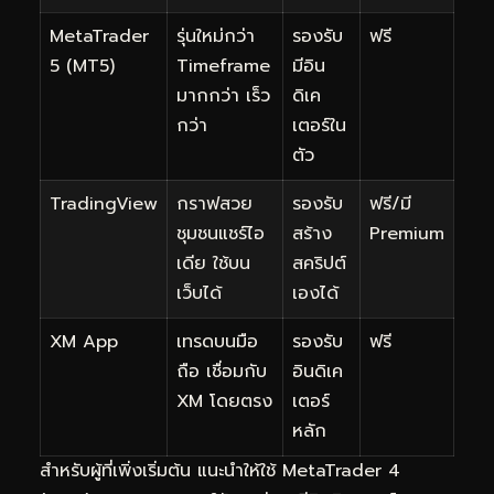
MetaTrader
รุ่นใหม่กว่า
รองรับ
ฟรี
5 (MT5)
Timeframe
มีอิน
มากกว่า เร็ว
ดิเค
กว่า
เตอร์ใน
ตัว
TradingView
กราฟสวย
รองรับ
ฟรี/มี
ชุมชนแชร์ไอ
สร้าง
Premium
เดีย ใช้บน
สคริปต์
เว็บได้
เองได้
XM App
เทรดบนมือ
รองรับ
ฟรี
ถือ เชื่อมกับ
อินดิเค
XM โดยตรง
เตอร์
หลัก
สำหรับผู้ที่เพิ่งเริ่มต้น แนะนำให้ใช้ MetaTrader 4