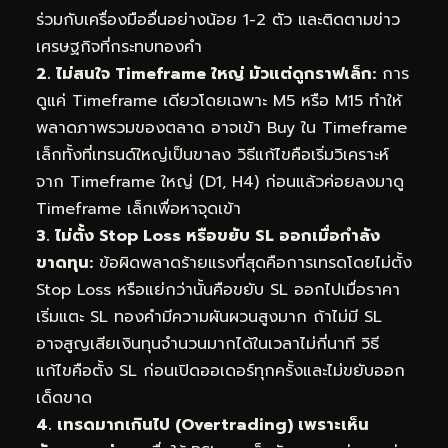
ร่วมกับเครื่องมืออื่นอย่างน้อย 1-2 ตัว และติดตามข่าว
เศรษฐกิจที่กระทบทองคำ
2. ไม่สนใจ Timeframe ใหญ่ มัวแต่ดูกราฟเล็ก:
การ
ดูแค่ Timeframe เดียวโดยเฉพาะ M5 หรือ M15 ทำให้
พลาดภาพรวมของตลาด อาจเข้า Buy ใน Timeframe
เล็กทั้งที่เทรนด์ใหญ่เป็นขาลง วิธีแก้ไขคือเริ่มวิเคราะห์
จาก Timeframe ใหญ่ (D1, H4) ก่อนแล้วค่อยลงมาดู
Timeframe เล็กเพื่อหาจุดเข้า
3. ไม่ตั้ง Stop Loss หรือขยับ SL ออกเมื่อกำลัง
ขาดทุน:
ข้อผิดพลาดร้ายแรงที่สุดคือการเทรดโดยไม่ตั้ง
Stop Loss หรือแย่กว่านั้นคือขยับ SL ออกไปเมื่อราคา
เริ่มแตะ SL ทองคำมีความผันผวนสูงมาก ถ้าไม่มี SL
อาจสูญเสียเงินทุนจำนวนมากได้ในเวลาไม่กี่นาที วิธี
แก้ไขคือตั้ง SL ก่อนเปิดออเดอร์ทุกครั้งและไม่ขยับออก
เด็ดขาด
4. เทรดมากเกินไป (Overtrading) เพราะเห็น