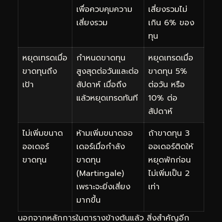
เพื่อควบคุมความ
เสี่ยงรวมไม่
เสี่ยงรวม
เกิน 6% ของ
ทุน
หยุดเทรดเมื่อ
กำหนดขาดทุน
หยุดเทรดเมื่อ
ขาดทุนถึง
สูงสุดต่อวันและต่อ
ขาดทุน 5%
เป้า
สัปดาห์ เมื่อถึง
ต่อวัน หรือ
แล้วหยุดเทรดทันที
10% ต่อ
สัปดาห์
ไม่เพิ่มขนาด
ห้ามเพิ่มขนาดออ
ถ้าขาดทุน 3
ออเดอร์
เดอร์เมื่อกำลัง
ออเดอร์ติดให้
ขาดทุน
ขาดทุน
หยุดพักก่อน
(Martingale)
ไม่เพิ่มเป็น 2
เพราะจะยิ่งเสี่ยง
เท่า
มากขึ้น
นอกจากหลักการในตารางข้างต้นแล้ว สิ่งสำคัญอีก