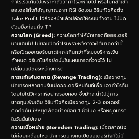
กำไรเร็วเกินไปเพราะกลัวว่ากำไรจะหายไป หรือไม่กล้าเข้า
ออเดอร์ทั้งที่สัญญาณจาก RSI ชัดเจน วิธีแก้ไขคือตั้ง
Take Profit ไว้ล่วงหน้าแล้วปล่อยให้ระบบทำงาน ไม่ปิด
ด้วยมือก่อนถึง TP
ความโลภ (Greed):
ความโลภทำให้นักเทรดถือออเดอร์
นานเกินไป ไม่ยอมปิดกำไรเพราะหวังว่าจะได้มากกว่านี้
หรือเปิดออเดอร์ขนาดใหญ่เกินกว่าที่ระบบบริหารเงิน
กำหนด วิธีแก้ไขคือยึดมั่นในแผนเทรดที่วางไว้ ไม่
เปลี่ยนแปลงระหว่างเทรด
การแก้แค้นตลาด (Revenge Trading):
เมื่อขาดทุน
นักเทรดหลายคนรีบเปิดออเดอร์ใหม่ทันทีเพื่อ เอากำไรคืน
โดยไม่ได้วิเคราะห์อย่างรอบคอบ ซึ่งมักจะนำไปสู่การ
ขาดทุนเพิ่มเติม วิธีแก้ไขคือเมื่อขาดทุน 2-3 ออเดอร์
ติดต่อกัน ให้หยุดพักอย่างน้อย 1 ชั่วโมง หรือหยุดเทรด
ในวันนั้นไปเลย
ความเบื่อหน่าย (Boredom Trading):
เมื่อตลาดนิ่ง
ไม่ค่อยเคลื่อนไหว นักเทรดบางคนเปิดออเดอร์ทั้งที่ไม่มี