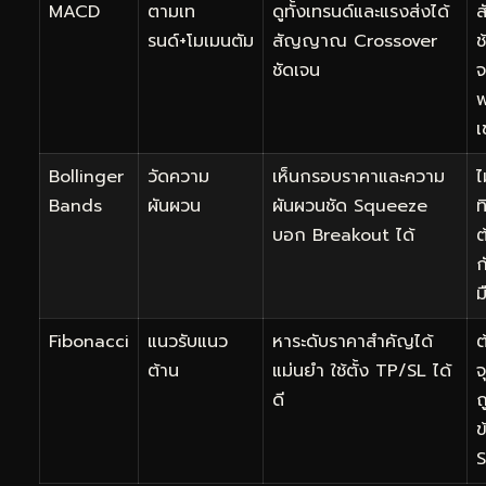
MACD
ตามเท
ดูทั้งเทรนด์และแรงส่งได้
รนด์+โมเมนตัม
สัญญาณ Crossover
ช
ชัดเจน
จ
พ
เ
Bollinger
วัดความ
เห็นกรอบราคาและความ
ไ
Bands
ผันผวน
ผันผวนชัด Squeeze
ท
บอก Breakout ได้
ต
ก
ม
Fibonacci
แนวรับแนว
หาระดับราคาสำคัญได้
ต
ต้าน
แม่นยำ ใช้ตั้ง TP/SL ได้
จ
ดี
ถ
ข
S