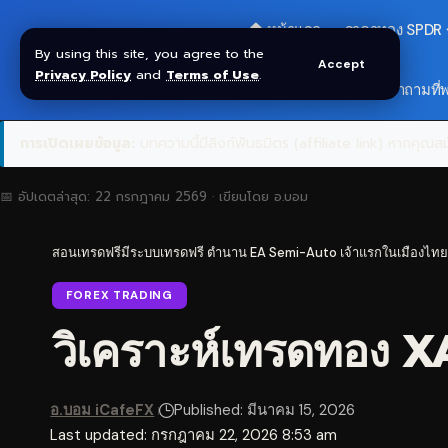
🏠 หน้าแรก
ราคาทอง SPDR
By using this site, you agree to the
Accept
Privacy Policy
and
Terms of Use
.
🎁 รับโบนัส $30
❓ คำถามที่
การเปิดเผยข้อมูล:
บทความนี้มีลิงก์พันธมิตร (affiliate link) หากคุณสมั
📅 อัปเดตล่าสุด:
22 กรกฎาคม 2569
· เขียนโดย
อ.บอม
สอนเทรดฟรีมีระบบเทรดฟรี ตำนาน EA Semi-Auto เจ้าแรกในเมืองไทย
FOREX TRADING
วิเคราะห์เทรดทอง X
อ.บอม iCafeFX
Published: มีนาคม 15, 2026
Last updated: กรกฎาคม 22, 2026 8:53 am