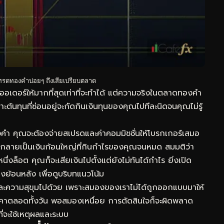
รดทองคำบ่อยๆ ถึงเสียเปรียบตลาด
ออเดอร์ให้มากที่สุดเท่าที่จะทำได้ แต่ความจริงในตลาดทองคำ
ะต้นทุนที่ซ่อนอยู่จะกัดกินเงินทุนของคุณไปทีละนิดจนคุณไม่รู้
องคำ คุณจะต้องจ่ายสเปรดและค่าคอมมิชชั่นให้โบรกเกอร์เสมอ
บต้นกลายเป็นเงินก้อนใหญ่ที่กินกำไรของคุณจนหมด สมมติว่า
่งล็อต คุณก็จะเสียเงินไปตั้งแต่ยังไม่ทันได้กำไร ยิ่งเปิด
องย้อนหลัง
เพื่อดูบริบทแนวโน้ม
ละความสุขุมไปด้วย เพราะสมองของเราไม่ได้ถูกออกแบบมาให้
คาตลอดทั้งวัน พอสมองเหนื่อย การตัดสินใจก็จะผิดพลาด
่จะใช้เหตุผลและระบบ