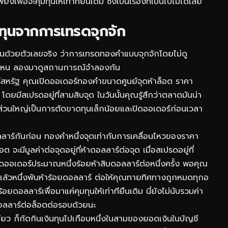
พื่อจะคุมทุนให้เท่าทียืนเดิม ซึ่งเป็นเรื่องที่เป็นไปไม่ได้เลย
ุนจากการเทรดจุกจัก
ันด้วยตัวเลขจริง ว่าการเทรดทองคำแบบจุกจักโดยไม่ดู
ดไหน ลองมาดูสถานการณ์จำลองกัน
ลาร์สหรัฐ คุณเปิดออเดอร์ทองคำขนาดศูนย์จุดห้าล็อต ราคา
ดยมีสเปรดอยู่ที่สามสิบจุด ในวันนั้นคุณรู้สึกว่าตลาดมันน่า
ยส่วนใหญ่เป็นการตัดขาดทุนเล็กน้อยและปิดออเดอร์ก่อนเวลา
ลาร์กันก่อน ทองคำหนึ่งจุดเท่ากับการเคลื่อนไหวของราคา
 จะมีมูลค่าต่อจุดอยู่ที่ห้าดอลลาร์ต่อจุด เมื่อสเปรดอยู่ที่
ิดออเดอร์ประมาณหนึ่งร้อยห้าสิบดอลลาร์ต่อหนึ่งครั้ง พอคุณ
ปแล้วหนึ่งพันห้าร้อยดอลลาร์ ต่อให้คุณทายทิศทางถูกหมดทุกอ
ยดอลลาร์เพื่อมาแค่คุมทุนให้เท่าทียืนเดิม นี่ยังไม่นับรวมค่า
ดอลลาร์ต่อล็อตต่อรอบด้วยนะ
เดียว ก็กัดกินเงินทุนไปเกือบหนึ่งในสามของยอดเงินในบัญชี