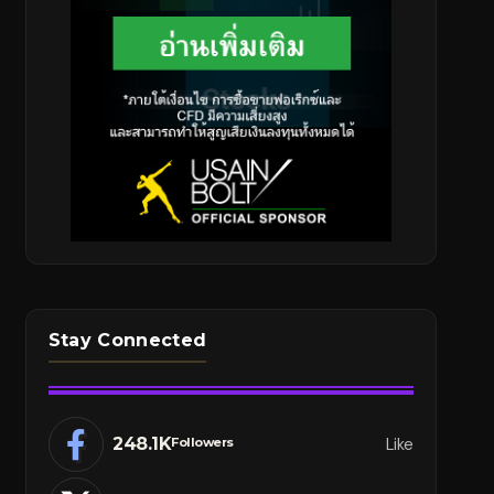
Stay Connected
248.1K
Like
Followers