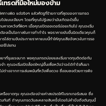
ทรดที่มือใหม่มองข้าม
ิศทางผิด แต่จริงๆ แล้วศัตรูที่ร้ายกาจที่สุดของการเทรด
ปแบบเงียบๆ โดยที่คุณไม่รู้เลยว่ามันเกิดอะไรขึ้น
ดหวังที่ผิดๆ เมื่อคุณเปิดออเดอร์บ่อยเกินไป คุณจะเริ่ม
ต้องเป็นโอกาสในการทำกำไร พอราคาขยับขึ้นนิดเดียวคุณก็
การไล่ตามจับประกายราคาแบบนี้ทำให้คุณเสียจังหวะในการรอ
เกอร์ไปแทน
ยาที่รุนแรงมาก พอคุณเทรดบ่อยและเริ่มขาดทุนติดต่อกัน
 คุณจะเริ่มเปิดล็อตใหญ่ขึ้นเพื่อหวังว่าจะได้กำไรคืนมา
ไม่ต่างจากการเล่นพนันที่หวังพึ่งดวง ซึ่งจบลงด้วยการพัง
ไรหรือขาดทุน คุณจะต้องจ่ายค่าสเปรดให้โบรกเกอร์เสมอ ซึ่ง
ทันที ถ้าคุณเทรดวันละหลายสิบครั้งโดยไม่คำนึงถึงต้นทุนนี้