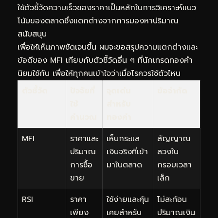
ใช้ตัวชี้วัดความเร็วของราคาเป็นหลักในการวิเคราะห์แนว
โน้มของตลาดซึ่งแตกต่างจากการมองหาปริมาณ
สนับสนุน
เพื่อให้เห็นภาพชัดเจนขึ้น ผมจะขอสรุปความแตกต่างและ
ข้อดีของ MFI เทียบกับตัวชี้วัดอื่น ๆ ที่นักเทรดทองคำ
นิยมใช้กัน เพื่อให้ทุกคนเข้าใจว่าเมื่อไรควรใช้ตัวไหน
ตัวชี้วัด
ปัจจัยที่
จุดเด่น
ข้อจำกัด
ใช้
สำหรับ
คำนวณ
ทองคำ
MFI
ราคาและ
เห็นกระแส
สัญญาณ
ปริมาณ
เงินจริงที่เข้า
ลวงใน
การซื้อ
มาในตลาด
กรอบเวลา
ขาย
เล็ก
RSI
ราคา
ใช้ง่ายและคุ้น
ไม่สะท้อน
เพียง
เคยสำหรับ
ปริมาณเงิน