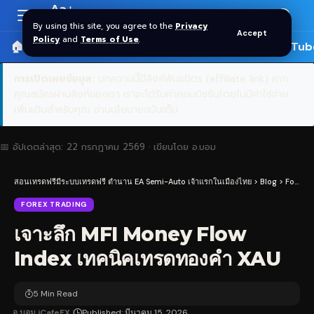
Aa
Font
By using this site, you agree to the
Privacy
Accept
Resizer
Policy
and
Terms of Use
.
🏠 หน้าแรก
ราคาทอง SPDR
📰 บทความ
🎬 YouTub
การเปิดเผยข้อมูล:
บทความนี้มีลิงก์พันธมิตร (affiliate link) หาก
คุณสมัครผ่านลิงก์ของเรา เราจะได้รับค่าคอมมิชชันโดยไม่มีค่าใช้จ่าย
เพิ่มเติมสำหรับคุณ
อ่านนโยบายฉบับเต็ม
📅 อัปเดตล่าสุด:
22 กรกฎาคม 2569
· เขียนโดย
อ.บอม
สอนเทรดฟรีมีระบบเทรดฟรี ตำนาน EA Semi-Auto เจ้าแรกในเมืองไทย
>
Blog
>
Forex Trading
FOREX TRADING
เจาะลึก MFI Money Flow
Index เทคนิคเทรดทองคำ XAU
5 Min Read
อ.บอม iCafeFX
Published: มีนาคม 15, 2026