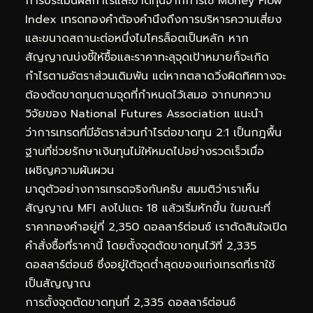
การประเมินผลกำไรและขาดทุนจากการใช้ Money Flow
Index เทรดทองคำต้องคำนึงถึงการบริหารความเสี่ยง
และขนาดสถานะต่อหนึ่งไมโครล็อตเป็นหลัก หาก
สัญญาณบ่งชี้ให้ซื้อและราคาทะลุจุดเป้าหมายก็จะเกิด
กำไรตามอัตราส่วนเดิมพัน แต่หากตลาดวิ่งผิดทิศทางจะ
ต้องตัดขาดทุนตามจุดที่กำหนดไว้เสมอ จากบทความ
วิจัยของ National Futures Association แนะนำ
ว่าการเทรดที่มีอัตราส่วนกำไรต่อขาดทุน 2:1 เป็นกฎพื้น
ฐานที่ช่วยรักษาเงินทุนไม่ให้หมดไปอย่างรวดเร็วเมื่อ
เผชิญความผันผวน
มาดูตัวอย่างการเทรดจริงกันครับ สมมติว่าเราเห็น
สัญญาณ MFI ลงไปแตะ 18 แล้วเริ่มหักขึ้น ในขณะที่
ราคาทองคำอยู่ที่ 2,350 ดอลลาร์ต่อนซ์ เราตัดสินใจเปิด
คำสั่งซื้อที่ราคานี้ โดยตั้งจุดตัดขาดทุนไว้ที่ 2,335
ดอลลาร์ต่อนซ์ ซึ่งอยู่ใต้จุดต่ำสุดของแท่งเทรดที่เราใช้
เป็นสัญญาณ
การตั้งจุดตัดขาดทุนที่ 2,335 ดอลลาร์ต่อนซ์