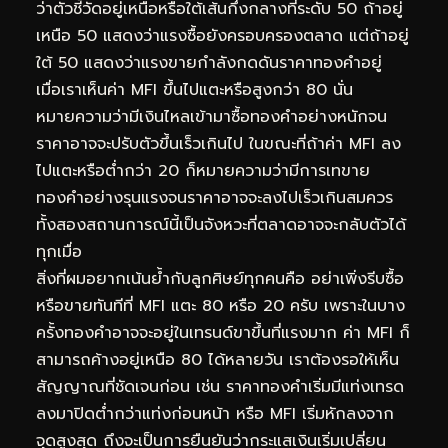
ว่าตัวชี้วัดอยู่เหนือหรือใต้เส้นกึ่งกลางที่ระดับ 50 ถ้าอยู่
เหนือ 50 แสดงว่าแรงซื้อยังครอบครองตลาด แต่ถ้าอยู่
ใต้ 50 แสดงว่าแรงขายกำลังกดดันราคาทองคำอยู่
เมื่อเราเห็นค่า MFI ขึ้นไปแตะหรือสูงกว่า 80 นั่น
หมายความว่ามีเงินไหลเข้ามาซื้อทองคำอย่างหนักจน
ราคาอาจจะปรับตัวขึ้นเร็วเกินไป ในขณะที่ถ้าค่า MFI ลง
ไปแตะหรือต่ำกว่า 20 ก็หมายความว่ามีการเทขาย
ทองคำอย่างรุนแรงจนราคาอาจจะลงไปเร็วเกินสมควร
ทั้งสองสถานการณ์นี้เป็นจังหวะที่ตลาดอาจจะกลับตัวได้
ทุกเมื่อ
สิ่งที่ผมอยากเน้นย้ำกับลูกศิษย์ทุกคนคือ อย่าเพิ่งรีบซื้อ
หรือขายทันทีที่ MFI แตะ 80 หรือ 20 ครับ เพราะในบาง
ครั้งทองคำอาจจะอยู่ในเทรนด์ขาขึ้นที่แรงมาก ค่า MFI ก็
สามารถค้างอยู่เหนือ 80 ได้หลายวัน เราต้องรอให้เห็น
สัญญาณที่ชัดเจนก่อน เช่น ราคาทองคำเริ่มมีแท่งเทรด
ลงมาปิดต่ำกว่าแท่งก่อนหน้า หรือ MFI เริ่มหักลงจาก
จุดสูงสุด ถึงจะเป็นการยืนยันว่ากระแสเงินเริ่มเปลี่ยน