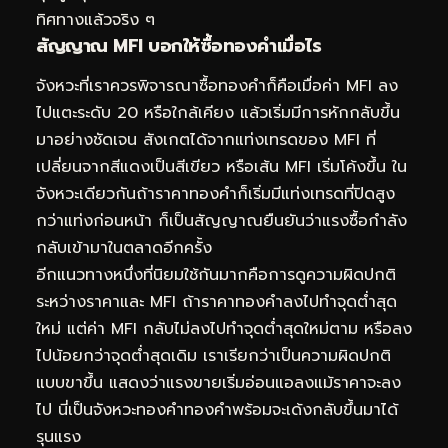
ทิศทางแล้วจริง ๆ
สัญญาณ MFI บอกให้ซื้อทองคำเมื่อไร
จังหวะที่เราควรพิจารณาซื้อทองคำก็คือเมื่อค่า MFI ลง
ไปแตะระดับ 20 หรือใกล้เคียง แล้วเริ่มมีการหักกลับขึ้น
มาอย่างชัดเจน สังเกตได้จากแท่งเทรดของ MFI ที่
เปลี่ยนจากสีแดงเป็นสีเขียว หรือเส้น MFI เริ่มโค้งขึ้น ใน
จังหวะเดียวกันถ้าราคาทองคำก็เริ่มมีแท่งเทรดที่ปิดสูง
กว่าแท่งก่อนหน้า ก็เป็นสัญญาณยืนยันว่าแรงซื้อกำลัง
กลับเข้ามาในตลาดอีกครั้ง
อีกแนวทางหนึ่งที่นิยมใช้กันมากคือการดูความผิดปกติ
ระหว่างราคาและ MFI ถ้าราคาทองคำลงไปทำจุดต่ำสุด
ใหม่ แต่ค่า MFI กลับไม่ลงไปทำจุดต่ำสุดใหม่ตาม หรือลง
ไปน้อยกว่าจุดต่ำสุดเดิม เราเรียกว่าเป็นความผิดปกติ
แบบขาขึ้น แสดงว่าแรงขายเริ่มอ่อนแอลงแม้ราคาจะลง
ไป นี่เป็นจังหวะทองคำทองคำพร้อมจะเด้งกลับขึ้นมาได้
รุนแรง