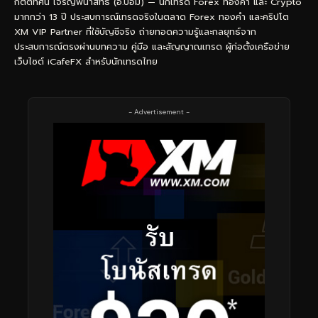
กิตติทัศน์ เจริญพนาสิทธิ์ (อ.บอม) — นักเทรด Forex ทองคำ และ Crypto
มากกว่า 13 ปี ประสบการณ์เทรดจริงในตลาด Forex ทองคำ และคริปโต
XM VIP Partner ที่ใช้บัญชีจริง ถ่ายทอดความรู้และกลยุทธ์จาก
ประสบการณ์ตรงผ่านบทความ คู่มือ และสัญญาณเทรด ผู้ก่อตั้งเครือข่าย
เว็บไซต์ iCafeFX สำหรับนักเทรดไทย
- Advertisement -