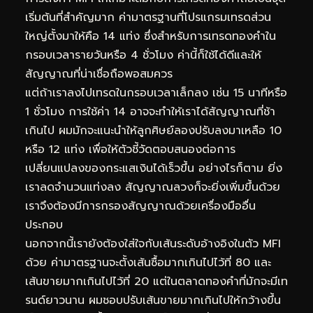
เริ่มต้นที่สำคัญมาก ค่ามาตรฐานที่โปรแกรมเทรดส่วน
ใหญ่ตั้งมาให้คือ 14 แท่ง ซึ่งสำหรับการเทรดทองคำใน
กรอบเวลารายวันหรือ 4 ชั่วโมง ค่านี้ก็ใช้ได้ดีและให้
สัญญาณที่น่าเชื่อถือพอสมควร
แต่ถ้าเราลงไปเทรดในกรอบเวลาเล็กลง เช่น 15 นาทีหรือ
1 ชั่วโมง การใช้ค่า 14 อาจจะทำให้เราได้สัญญาณที่ช้า
เกินไป ผมมักจะแนะนำให้ลูกศิษย์ลองปรับลงมาเหลือ 10
หรือ 12 แท่ง เพื่อให้ตัวชี้วัดตอบสนองต่อการ
เปลี่ยนแปลงของกระแสเงินได้เร็วขึ้น อย่างไรก็ตาม ยิ่ง
เราลดจำนวนแท่งลง สัญญาณลวงก็จะยิ่งเพิ่มขึ้นด้วย
เราจึงต้องมีการกรองสัญญาณด้วยเครื่องมืออื่น
ประกอบ
นอกจากนี้เรายังต้องใส่ใจกับเส้นระดับอ้างอิงในตัว MFI
ด้วย ค่ามาตรฐานจะตั้งเส้นซื้อมากเกินไปไว้ที่ 80 และ
เส้นขายมากเกินไปไว้ที่ 20 แต่ในตลาดทองคำที่มักจะมีเท
รนด์ยาวนาน ผมชอบปรับเส้นขายมากเกินไปให้กว้างขึ้น