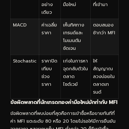
อย่าง
มือใหม่
ที่เข้ามา
เดียว
MACD
ค่าเฉลี่ย
เห็นทิศทาง
ตอบสนอง
ราคา
เทรนด์และ
ช้ากว่า MFI
โมเมนตัม
ชัดเจน
Stochastic
ราคาปิด
เก่งในการหา
ให้
เทียบ
จุดกลับตัวใน
สัญญาณ
ช่วง
ตลาด
ลวงบ่อยใน
ราคา
ไซด์เวย์
ตลาดเท
รนด์
ข้อผิดพลาดที่นักเทรดทองคำมือใหม่มักทำกับ MFI
ข้อผิดพลาดที่พบบ่อยที่สุดคือการเข้าซื้อหรือขายทันทีที่
ค่า MFI แตะระดับ 80 หรือ 20 โดยไม่รอให้มีการยืนยัน