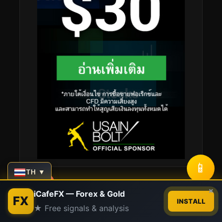
📱
TH ▼
Contact us
×
Stay Connected
iCafeFX — Forex & Gold
FX
INSTALL
★ Free signals & analysis
Open
chaty