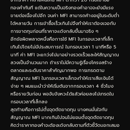
จากราคา หลายคนเห็น MFI ต่ำกว่า 20 ก็รีบเข้าซื้อ
ทองคำทันที แต่ในความเป็นจริงทองคำอาจจะยังมีแรง
ขายต่อเนื่องไปอีก จนค่า MFI สามารถค้างอยู่ในระดับต่ำ
ได้หลายวัน การเข้าซื้อเร็วเกินไปจึงทำให้เราต้องเจอกับ
การขาดทุนก่อนที่ราคาจะเด้งกลับขึ้นมาจริง ๆ
อีกข้อผิดพลาดหนึ่งคือการใช้ MFI ในกรอบเวลาที่เล็ก
เกินไปโดยไม่มีประสบการณ์ ในกรอบเวลา 1 นาทีหรือ 5
นาที ค่า MFI จะแกว่งไปมาอย่างรวดเร็วและให้สัญญาณ
ลวงเป็นจำนวนมาก ถ้าเราไม่มีความรู้เรื่องโครงสร้าง
ตลาดและระดับราคาสำคัญมากพอ การเทรดตาม
สัญญาณ MFI ในกรอบเวลาเล็กจะทำให้เราเสียเงินได้
ง่าย ๆ ผมแนะนำว่าให้เริ่มต้นจากกรอบเวลา 4 ชั่วโมง
หรือรายวันก่อน พอจับจังหวะได้แล้วค่อยลงไปเทรดใน
กรอบเวลาที่เล็กลง
สุดท้ายคือการไม่ตั้งจุดตัดขาดทุน บางคนมั่นใจกับ
สัญญาณ MFI มากเกินไปจนไม่ยอมตั้งจุดตัดขาดทุน
คิดว่าราคาทองคำจะต้องเด้งกลับตามที่ตัวชี้วัดบอกเสมอ