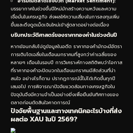
อารมณ์ตลาดเชิงบวก (Market Sentiment):
บรรยากาศในช่วงขึ้นปีใหม่มักสร้างความหวังและความ
เชื่อมั่นในเศรษฐกิจ ส่งผลให้ความเสี่ยงในการลงทุนเพิ่ม
ขึ้นและดึงดูดเม็ดเงินใหม่เข้าสู่ตลาดอย่างต่อเนื่อง
บริบทประวัติศาสตร์ของราคาทองคำในช่วงต้นปี
หากย้อนกลับไปดูข้อมูลในอดีต ราคาทองคำมักจะมีอัตรา
การเติบโตเฉลี่ยในเดือนมกราคมที่สูงกว่าค่าเฉลี่ยของ
หลายๆ เดือนในรอบปี การวิเคราะห์ทางสถิติพบว่าโอกาส
ที่ราคาทองคำจะปิดบวกในเดือนมกราคมมีสัดส่วนที่น่า
สนใจ อย่างไรก็ตาม ปรากฏการณ์นี้ไม่ได้เกิดขึ้นทุกปี
เสมอไป การพิจารณาปัจจัยแวดล้อมทางเศรษฐกิจใน
ปัจจุบันจึงมีความจำเป็นอย่างยิ่งเพื่อยืนยันทิศทางของ
ตลาดก่อนตัดสินใจคาดการณ์
ปัจจัยพื้นฐานและทางเทคนิคอะไรบ้างที่ส่ง
ผลต่อ XAU ในปี 2569?