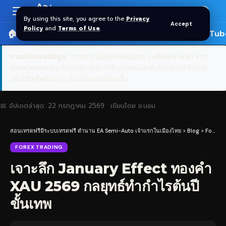
Aa
Font
By using this site, you agree to the
Privacy
Accept
Resizer
Policy
and
Terms of Use
.
🏠 หน้าแรก
ราคาทอง SPDR
📰 บทความ
🎬 YouTub
การเปิดเผยข้อมูล:
บทความนี้มีลิงก์พันธมิตร (affiliate link) หาก
คุณสมัครผ่านลิงก์ของเรา เราจะได้รับค่าคอมมิชชันโดยไม่มีค่าใช้จ่าย
เพิ่มเติมสำหรับคุณ
อ่านนโยบายฉบับเต็ม
📅 อัปเดตล่าสุด:
22 กรกฎาคม 2569
· เขียนโดย
อ.บอม
สอนเทรดฟรีมีระบบเทรดฟรี ตำนาน EA Semi-Auto เจ้าแรกในเมืองไทย
>
Blog
>
Forex Trading
FOREX TRADING
เจาะลึก January Effect ทองคำ
XAU 2569 กลยุทธ์ทำกำไรต้นปี
ขั้นเทพ