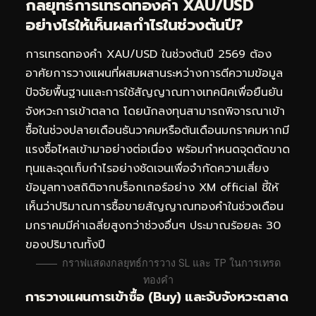
กลยุทธ์การ
เทรดทอง
คำ XAU/USD
อย่างไรให้เห็นผลกำไรในช่วงต้นปี?
การเทรดทองคำ XAU/USD ในช่วงต้นปี 2569 ต้อง
อาศัยการวางแผนที่ผสมผสานระหว่างการตีความข้อมูล
ปัจจัยพื้นฐานและการใช้สัญญาณทางเทคนิคเพื่อยืนยัน
จังหวะการเข้าตลาด โดยนักลงทุนสามารถพิจารณาเข้า
ซื้อในช่วงปลายเดือนธันวาคมหรือต้นเดือนมกราคมหากมี
แรงซื้อไหลเข้ามาอย่างต่อเนื่อง พร้อมกำหนดจุดตัดขาด
ทุนและจุดเก็บกำไรอย่างชัดเจนเพื่อจำกัดความเสี่ยง
ข้อมูลทางสถิติจากบร็อกเกอร์อย่าง XM official ชี้ให้
เห็นว่าปริมาณการซื้อขาย
สัญญาณทอง
คำในช่วงเดือน
มกราคมมีค่าเฉลี่ยสูงกว่าช่วงอื่นๆ ประมาณร้อยละ 30
ของปริมาณทั้งปี
กราฟแสดงกลยุทธ์การวาง SL และ TP ในการเทรด
ทองคำ
การวางแผนการเข้าซื้อ (Buy) และจับจังหวะตลาด