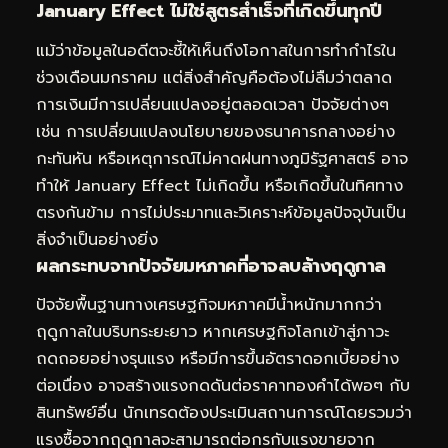
January Effect ไม่ใช่สูตรสำเร็จที่เกิดขึ้นทุกปี
แม้ว่าข้อมูลในอดีตจะชี้ให้เห็นถึงโอกาสในการทำกำไรใน
ช่วงเดือนมกราคม แต่สิ่งสำคัญคือต้องไม่ลืมว่าตลาด
การเงินมีการเปลี่ยนแปลงอยู่ตลอดเวลา ปัจจัยต่างๆ
เช่น การเปลี่ยนแปลงนโยบายของธนาคารกลางอย่าง
กะทันหัน หรือเหตุการณ์ไม่คาดฝนทางภูมิรัฐศาสตร์ อาจ
ทำให้ January Effect ไม่เกิดขึ้น หรือเกิดขึ้นในทิศทาง
ตรงกันข้าม การไม่ประมาทและวิเคราะห์ข้อมูลปัจจุบันเป็น
สิ่งจำเป็นอย่างยิ่ง
ผลกระทบจากปัจจัยมหภาคที่อาจลบล้างฤดูกาล
ปัจจัยพื้นฐานทางเศรษฐกิจมหภาคมีน้ำหนักมากกว่า
ฤดูกาลในบริบทระยะยาว หากเศรษฐกิจโลกเข้าสู่ภาวะ
ถดถอยอย่างรุนแรง หรือมีการขึ้นอัตราดอกเบี้ยอย่าง
ต่อเนื่อง อาจสร้างแรงกดดันต่อราคาทองคำได้พอๆ กับ
สินทรัพย์อื่น นักเทรดต้องประเมินสถานการณ์โดยรวมว่า
แรงซื้อจากฤดูกาลจะสามารถต่อกรกับแรงขายจาก