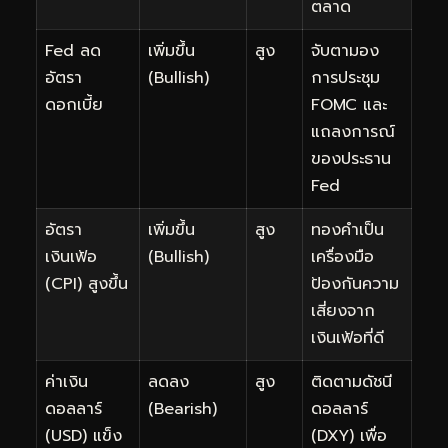
ตลาด
Fed ลด
เพิ่มขึ้น
สูง
จับตามอง
อัตรา
(Bullish)
การประชุม
ดอกเบี้ย
FOMC และ
แถลงการณ์
ของประธาน
Fed
อัตรา
เพิ่มขึ้น
สูง
ทองคำเป็น
เงินเฟ้อ
(Bullish)
เครื่องมือ
(CPI) สูงขึ้น
ป้องกันความ
เสี่ยงจาก
เงินเฟ้อที่ดี
ค่าเงิน
ลดลง
สูง
ติดตามดัชนี
ดอลลาร์
(Bearish)
ดอลลาร์
(USD) แข็ง
(DXY) เพื่อ