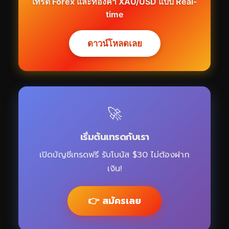
เทรด Forex และทองคำ XAU/USD แบบ Real-
time
ดาวน์โหลดเลย
🚀
เริ่มต้นเทรดกับเรา
เปิดบัญชีเทรดฟรี รับโบนัส $30 ไม่ต้องฝาก
เงิน!
👉 สมัครเลย