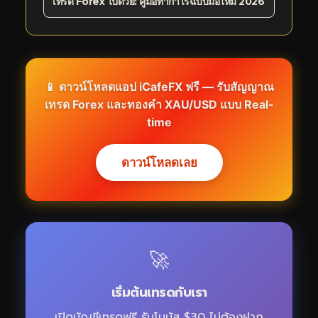
เทรด Forex ไปด้วย: คู่มือทำกำไรฉบับมือใหม่ 2026
📱 ดาวน์โหลดแอป iCafeFX ฟรี — รับสัญญาณ
เทรด Forex และทองคำ XAU/USD แบบ Real-
time
ดาวน์โหลดเลย
🚀
เริ่มต้นเทรดกับเรา
เปิดบัญชีเทรดฟรี รับโบนัส $30 ไม่ต้องฝาก