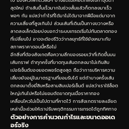
ไป มีจังหวะพักตัวสั้นๆ บ้างแต่ไม่เคยตกลงไปทำจุดต่ำ
สุดใหม่ ถ้าเส้นขึ้นเร็วมากในช่วงสั้นแล้วก็ตกลงมาเร็ว
พอๆ กัน แปลว่ากำไรที่ได้มาไม่ได้มาจากฝีมือแต่มาจาก
ความเสี่ยงที่สูงเกินไป ส่วนเส้นที่เดินเป็นทางขวางหรือ
ลาดลงเล็กน้อยบ่งบอกว่าระบบเทรดเริ่มไม่ทันตลาดทอง
ที่เปลี่ยนไป อาจจะต้องรีวิวว่ากลยุทธ์ที่ใช้ยังเหมาะกับ
สภาพราคาตอนนี้หรือไม่
อีกสิ่งที่ต้องสังเกตคือความลึกของรอยเว้าที่เกิดขึ้นบน
เส้นกราฟ ถ้าทุกครั้งที่ขาดทุนเส้นตกลงมาไม่เกินสิบ
เปอร์เซ็นต์ของยอดพอร์ตสูงสุด ถือว่าการบริหารความ
เสี่ยงยังอยู่ในมาตรฐานที่ยอมรับได้ แต่ถ้าบางครั้งเส้น
ตกลงมาตั้งยี่สิบหรือสามสิบเปอร์เซ็นต์ แปลว่าเราใช้ล็อต
ใหญ่เกินไปหรือไม่ยอมตัดขาดทุนเมื่อราคาทอง
เคลื่อนไหวไม่เป็นไปตามที่คาดไว้ การสังเกตรายละเอียด
เหล่านี้จะช่วยให้เราปรับพฤติกรรมการเทรดได้ถูกทิศทาง
ตัวอย่างการคำนวณกำไรและขนาดออเด
อร์จริง