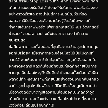
ละเลยการใช้ Stop Loss จนทำให้เกิด Drawdown ที่ลึก
เกินกว่าระบบจะรับมือได้ ส่งผลให้เส้นกราฟพอร์ตร่วงลง
อย่างรวดเร็วและอาจนำไปสู่การหมดบัญชีในที่สุด
นอกจากวิธีปรับปรุงแล้ว เราต้องรู้จักข้อผิดพลาดที่
ทำลายเส้นกราฟพอร์ต เพื่อหลีกเลี่ยงไม่ให้ประวัติศาสตร์
ซ้ำรอย โดยเฉพาะอย่างยิ่งในตลาดทองคำที่ความ
ผันผวนสูง
ข้อผิดพลาดแรกที่พบบ่อยที่สุดคือการย้ายจุดตัดขาดทุน
ออกไปเรื่อยๆ เมื่อราคาทองเคลื่อนไหวไม่เป็นไปตามที่
คาดไว้ พอเห็นราคาเข้าใกล้จุดตัดขาดทุนก็เลื่อนออกไป
อีกห้าดอลลาร์ แล้วก็เลื่อนอีกจนในที่สุดก็กลายเป็นการ
ขาดทุนเป็นก้อนใหญ่ที่กลืนกินกำไรสะสมทั้งเดือน ข้อผิด
พลาดนี้ทำให้เส้นกราฟที่เคยขึ้นอย่างสวยงามกลับหักลง
มาทำจุดต่ำสุดใหม่ในพริบตา วิธีแก้คือตั้งกฎเด็ดขาดว่า
เมื่อวางจุดตัดขาดทุนแล้วห้ามเลื่อนออกไปไกลกว่าจุด
เดิมเด็ดขาด ยกเว้นแต่ราคาเคลื่อนไหวไปทางที่เราคาด
ไว้จึงค่อยเลื่อนไปรักษากำไร