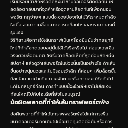
เริ่มมีรอยเว้าลึกหรือตกลงมาสามออเดอร์ติดต่อกัน ให้
ลดล็อตกลับมาที่จุดห้าหรือจุดสามล็อตทันทีเพื่อถนอม
พอร์ต กฎง่ายๆ แบบนี้จะช่วยป้องกันไม่ให้เราหมดกำลัง
ใจเมื่อเจอคาดเคลื่อนจากการเคลื่อนไหวของราคาทองที่
รุนแรง
วิธีที่สามคือการใช้เส้นกราฟเป็นเครื่องยืนยันว่ากลยุทธ์
ใหม่ที่กำลังทดสอบอยู่นั้นใช้ได้จริงหรือไม่ ก่อนจะลงเงิน
จริงด้วยล็อตปกติ ให้เริ่มจากล็อตเล็กที่สุดก่อนสักหนึ่ง
สัปดาห์ แล้วดูว่าเส้นพอร์ตในช่วงนั้นเป็นอย่างไร ถ้าเส้น
ขึ้นอย่างนุ่มนวลและไม่มีรอยเว้าลึก ก็ค่อยๆ เพิ่มล็อตขึ้น
ทีละน้อย แต่ถ้าเส้นแกว่งผันผวนหรือลาดลง ให้กลับไป
แก้ไขกลยุทธ์ก่อน การทำแบบนี้จะช่วยให้เราไม่เสียเงิน
ก้อนใหญ่ไปกับไอเดียที่ยังไม่สมบูรณ์
ข้อผิดพลาดที่ทำให้เส้นกราฟพอร์ตพัง
ข้อผิดพลาดที่ทำให้เส้นกราฟพอร์ตพังได้แก่การเพิ่ม
ขนาดออเดอร์มากเกินไปเมื่อขาดทุนติดต่อกันหรือการ