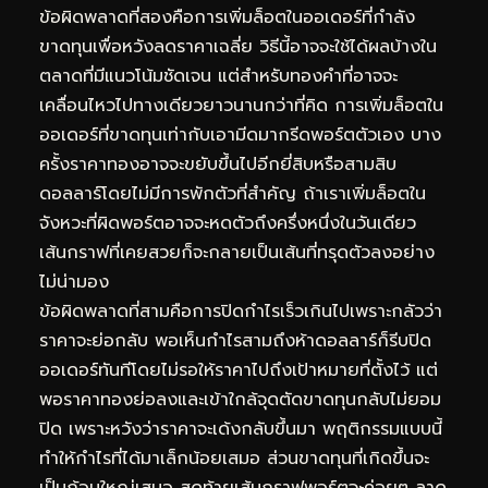
ข้อผิดพลาดที่สองคือการเพิ่มล็อตในออเดอร์ที่กำลัง
ขาดทุนเพื่อหวังลดราคาเฉลี่ย วิธีนี้อาจจะใช้ได้ผลบ้างใน
ตลาดที่มีแนวโน้มชัดเจน แต่สำหรับทองคำที่อาจจะ
เคลื่อนไหวไปทางเดียวยาวนานกว่าที่คิด การเพิ่มล็อตใน
ออเดอร์ที่ขาดทุนเท่ากับเอามีดมากรีดพอร์ตตัวเอง บาง
ครั้งราคาทองอาจจะขยับขึ้นไปอีกยี่สิบหรือสามสิบ
ดอลลาร์โดยไม่มีการพักตัวที่สำคัญ ถ้าเราเพิ่มล็อตใน
จังหวะที่ผิดพอร์ตอาจจะหดตัวถึงครึ่งหนึ่งในวันเดียว
เส้นกราฟที่เคยสวยก็จะกลายเป็นเส้นที่ทรุดตัวลงอย่าง
ไม่น่ามอง
ข้อผิดพลาดที่สามคือการปิดกำไรเร็วเกินไปเพราะกลัวว่า
ราคาจะย่อกลับ พอเห็นกำไรสามถึงห้าดอลลาร์ก็รีบปิด
ออเดอร์ทันทีโดยไม่รอให้ราคาไปถึงเป้าหมายที่ตั้งไว้ แต่
พอราคาทองย่อลงและเข้าใกล้จุดตัดขาดทุนกลับไม่ยอม
ปิด เพราะหวังว่าราคาจะเด้งกลับขึ้นมา พฤติกรรมแบบนี้
ทำให้กำไรที่ได้มาเล็กน้อยเสมอ ส่วนขาดทุนที่เกิดขึ้นจะ
เป็นก้อนใหญ่เสมอ สุดท้ายเส้นกราฟพอร์ตจะค่อยๆ ลาด