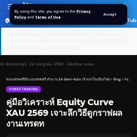
Aa
Font
By using this site, you agree to the
Privacy
Accept
Resizer
Policy
and
Terms of Use
.
🏠 หน้าแรก
ราคาทอง SPDR
📰 บทความ
🎬 YouTub
การเปิดเผยข้อมูล:
บทความนี้มีลิงก์พันธมิตร (affiliate link) หาก
คุณสมัครผ่านลิงก์ของเรา เราจะได้รับค่าคอมมิชชันโดยไม่มีค่าใช้จ่าย
เพิ่มเติมสำหรับคุณ
อ่านนโยบายฉบับเต็ม
📅 อัปเดตล่าสุด:
22 กรกฎาคม 2569
· เขียนโดย
อ.บอม
สอนเทรดฟรีมีระบบเทรดฟรี ตำนาน EA Semi-Auto เจ้าแรกในเมืองไทย
>
Blog
>
Forex Trading
FOREX TRADING
คู่มือวิเคราะห์ Equity Curve
XAU 2569 เจาะลึกวิธีดูกราฟผล
งานเทรดท