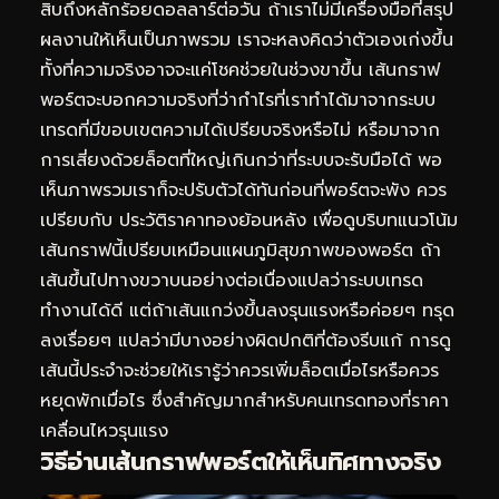
สิบถึงหลักร้อยดอลลาร์ต่อวัน ถ้าเราไม่มีเครื่องมือที่สรุป
ผลงานให้เห็นเป็นภาพรวม เราจะหลงคิดว่าตัวเองเก่งขึ้น
ทั้งที่ความจริงอาจจะแค่โชคช่วยในช่วงขาขึ้น เส้นกราฟ
พอร์ตจะบอกความจริงที่ว่ากำไรที่เราทำได้มาจากระบบ
เทรดที่มีขอบเขตความได้เปรียบจริงหรือไม่ หรือมาจาก
การเสี่ยงด้วยล็อตที่ใหญ่เกินกว่าที่ระบบจะรับมือได้ พอ
เห็นภาพรวมเราก็จะปรับตัวได้ทันก่อนที่พอร์ตจะพัง ควร
เปรียบกับ
ประวัติราคาทองย้อนหลัง
เพื่อดูบริบทแนวโน้ม
เส้นกราฟนี้เปรียบเหมือนแผนภูมิสุขภาพของพอร์ต ถ้า
เส้นขึ้นไปทางขวาบนอย่างต่อเนื่องแปลว่าระบบเทรด
ทำงานได้ดี แต่ถ้าเส้นแกว่งขึ้นลงรุนแรงหรือค่อยๆ ทรุด
ลงเรื่อยๆ แปลว่ามีบางอย่างผิดปกติที่ต้องรีบแก้ การดู
เส้นนี้ประจำจะช่วยให้เรารู้ว่าควรเพิ่มล็อตเมื่อไรหรือควร
หยุดพักเมื่อไร ซึ่งสำคัญมากสำหรับคนเทรดทองที่ราคา
เคลื่อนไหวรุนแรง
วิธีอ่านเส้นกราฟพอร์ตให้เห็นทิศทางจริง