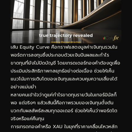
เส้น Equity Curve คือกราฟแสดงมูลค่าเงินทุนรวมใน
พอร์ตการลงทุนซึ่งประกอบด้วยเงินปันผลและกำไร
ขาดทุนที่ยังไม่ปิดบัญชี โดยเทรดเดอร์ทองคำต้องดูเพื่อ
ประเมินประสิทธิภาพกลยุทธ์อย่างต่อเนื่อง ช่วยให้เห็น
แนวโน้มการเติบโตของเงินทุนและควบคุมความเสี่ยงได้
อย่างแม่นยำ
หลายคนเข้าใจว่าดูแค่กำไรขาดทุนรายวันในเทอร์มินัลก็
พอ แต่จริงๆ แล้วเส้นนี้คือภาพรวมของเงินทุนตั้งต้น
บวกกับผลลัพธ์สะสมทุกออเดอร์ ช่วยให้เห็นว่าพอร์ตโต
จริงหรือแค่คืนทุน
การเทรดทองคำหรือ XAU ในยุคที่ราคาเคลื่อนไหวหลัก