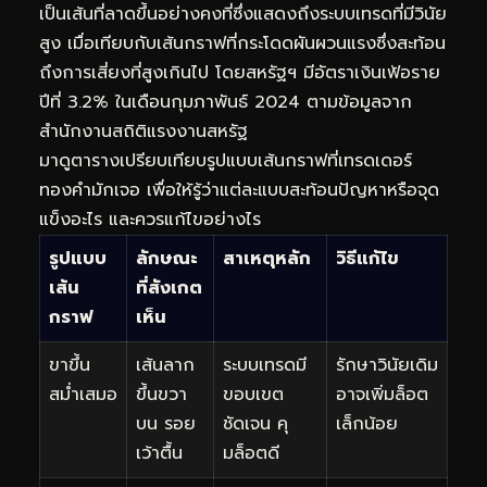
เป็นเส้นที่ลาดขึ้นอย่างคงที่ซึ่งแสดงถึงระบบเทรดที่มีวินัย
สูง เมื่อเทียบกับเส้นกราฟที่กระโดดผันผวนแรงซึ่งสะท้อน
ถึงการเสี่ยงที่สูงเกินไป โดยสหรัฐฯ มีอัตราเงินเฟ้อราย
ปีที่ 3.2% ในเดือนกุมภาพันธ์ 2024 ตามข้อมูลจาก
สำนักงานสถิติแรงงานสหรัฐ
มาดูตารางเปรียบเทียบรูปแบบเส้นกราฟที่เทรดเดอร์
ทองคำมักเจอ เพื่อให้รู้ว่าแต่ละแบบสะท้อนปัญหาหรือจุด
แข็งอะไร และควรแก้ไขอย่างไร
รูปแบบ
ลักษณะ
สาเหตุหลัก
วิธีแก้ไข
เส้น
ที่สังเกต
กราฟ
เห็น
ขาขึ้น
เส้นลาก
ระบบเทรดมี
รักษาวินัยเดิม
สม่ำเสมอ
ขึ้นขวา
ขอบเขต
อาจเพิ่มล็อต
บน รอย
ชัดเจน คุ
เล็กน้อย
เว้าตื้น
มล็อตดี