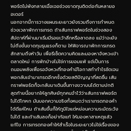
พอร์ตไม่พังทลายเมื่อเจอช่วงขาดทุนติดต่อกันหลายอ
อเดอร์
นอกจากนี้การวางแผนระยะยาวยังรวมถึงการกำหนด
ช่วงเวลาพักการเทรด ถ้าเส้นกราฟพอร์ตในช่วงสอง
สัปดาห์ที่ผ่านมาเริ่มมีรอยเว้าลึกหรือลาดลง แม้ว่าจะยัง
ไม่ถึงขั้นขาดทุนรุนแรงก็ตาม ให้พิจารณาพักการเทรด
สักสามถึงห้าวัน เพื่อรีเซ็ตความคิดและมองหาจังหวะเข้า
ตลาดใหม่ การพักบ้างไม่ใช่การยอมแพ้ แต่เป็นการ
ถนอมพลังเพื่อรอจังหวะที่ทองคำมีโอกาสทำกำไรชัดเจน
พอกลับเข้ามาเทรดอีกครั้งด้วยสติปัญญาที่สดชื่น เส้น
กราฟพอร์ตก็จะกลับมาเดินขึ้นทางขวาบนได้ตามปกติ
สุดท้ายนี้อยากให้ลูกศิษย์ทุกคนจำไว้ว่าเส้นกราฟพอร์ต
ไม่ได้โกหก มันบอกความจริงทั้งหมดว่าเราเทรดทองคำ
ได้ดีแค่ไหน ถ้าเส้นขึ้นก็ให้ภูมิใจแต่หย่อนความระมัดระวัง
ไม่ได้ และถ้าเส้นลงก็อย่าท้อแท้ ให้มองหาสาเหตุแล้ว
แก้ไข การเทรดทองคำให้สำเร็จในระยะยาวไม่ใช่เรื่องของ