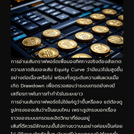
การอ่านเส้นกราฟพอร์ตเพื่อมองทิศทางจริงต้องสังเกต
ความลาดชันของเส้น Equity Curve ว่ามีแนวโน้มสูงขึ้น
อย่างต่อเนื่องหรือไม่ พร้อมทั้งดูระดับความผันผวนเมื่อ
เกิด Drawdown เพื่อตรวจสอบว่าระบบเทรดยังคงมี
เสถียรภาพในการทำกำไรในระยะยาว
การอ่านเส้นกราฟพอร์ตไม่ใช่แค่ดูว่าขึ้นหรือลง แต่ต้องดู
รูปทรงของเส้นว่าเป็นแบบไหน เพราะรูปทรงบอกเรื่อง
ราวของระบบเทรดและจิตวิทยาที่ซ่อนอยู่
เส้นที่ดีควรมีลักษณะขึ้นไปทางขวาบนอย่างค่อยเป็นค่อย