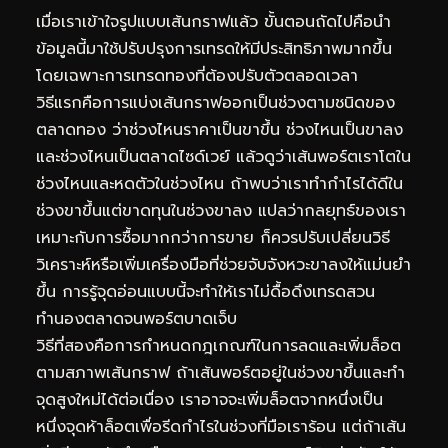
เมื่อเราเข้าใจรูปแบบเส้นกราฟแล้ว ขั้นตอนถัดไปคือนำ
ข้อมูลนี้มาใช้ปรับปรุงการเทรดให้มีประสิทธิภาพมากขึ้น
โดยเฉพาะการเทรดทองที่ต้องปรับตัวตลอดเวลา
วิธีแรกคือการแบ่งเส้นกราฟออกเป็นช่วงตามชนิดของ
ตลาดทอง ว่าช่วงไหนราคาเป็นขาขึ้น ช่วงไหนเป็นขาลง
และช่วงไหนเป็นตลาดไซด์เวย์ แล้วดูว่าเส้นพอร์ตเราโตใน
ช่วงไหนและหดตัวในช่วงไหน ถ้าพบว่าเราทำกำไรได้ดีใน
ช่วงขาขึ้นแต่ขาดทุนในช่วงขาลง แปลว่ากลยุทธ์ของเรา
เหมาะกับการซื้อมากกว่าการขาย ก็ควรปรับเปลี่ยนวิธี
วิเคราะห์หรือเพิ่มเครื่องมือที่ช่วยจับจังหวะขาลงให้แม่นยำ
ขึ้น การรู้จุดอ่อนแบบนี้จะทำให้เราไม่ดื้อดึงเทรดสวน
ทำนองตลาดจนพอร์ตบาดเจ็บ
วิธีที่สองคือการกำหนดกฎเกณฑ์ในการลดและเพิ่มล็อต
ตามสภาพเส้นกราฟ ถ้าเส้นพอร์ตอยู่ในช่วงขาขึ้นและทำ
จุดสูงใหม่ได้ต่อเนื่อง เราอาจจะเพิ่มล็อตจากหนึ่งเป็น
หนึ่งจุดห้าล็อตเพื่อรีดกำไรในช่วงที่มือเราร้อน แต่ถ้าเส้น