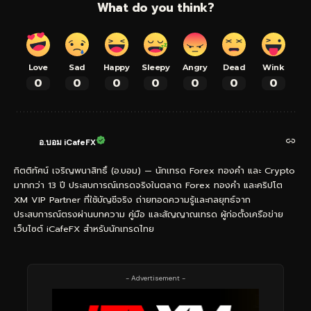
What do you think?
Love
Sad
Happy
Sleepy
Angry
Dead
Wink
0
0
0
0
0
0
0
อ.บอม iCafeFX
กิตติทัศน์ เจริญพนาสิทธิ์ (อ.บอม) — นักเทรด Forex ทองคำ และ Crypto
มากกว่า 13 ปี ประสบการณ์เทรดจริงในตลาด Forex ทองคำ และคริปโต
XM VIP Partner ที่ใช้บัญชีจริง ถ่ายทอดความรู้และกลยุทธ์จาก
ประสบการณ์ตรงผ่านบทความ คู่มือ และสัญญาณเทรด ผู้ก่อตั้งเครือข่าย
เว็บไซต์ iCafeFX สำหรับนักเทรดไทย
- Advertisement -