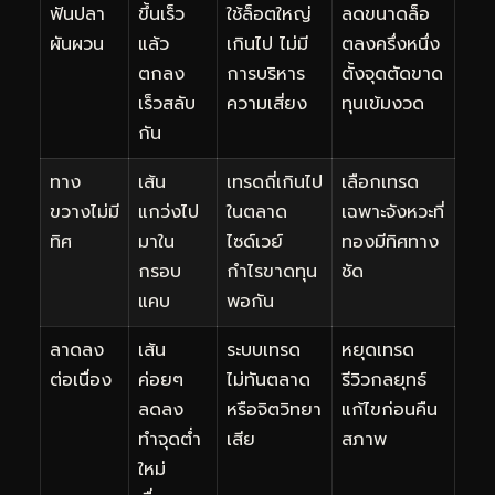
ฟันปลา
ขึ้นเร็ว
ใช้ล็อตใหญ่
ลดขนาดล็อ
ผันผวน
แล้ว
เกินไป ไม่มี
ตลงครึ่งหนึ่ง
ตกลง
การบริหาร
ตั้งจุดตัดขาด
เร็วสลับ
ความเสี่ยง
ทุนเข้มงวด
กัน
ทาง
เส้น
เทรดถี่เกินไป
เลือกเทรด
ขวางไม่มี
แกว่งไป
ในตลาด
เฉพาะจังหวะที่
ทิศ
มาใน
ไซด์เวย์
ทองมีทิศทาง
กรอบ
กำไรขาดทุน
ชัด
แคบ
พอกัน
ลาดลง
เส้น
ระบบเทรด
หยุดเทรด
ต่อเนื่อง
ค่อยๆ
ไม่ทันตลาด
รีวิวกลยุทธ์
ลดลง
หรือจิตวิทยา
แก้ไขก่อนคืน
ทำจุดต่ำ
เสีย
สภาพ
ใหม่