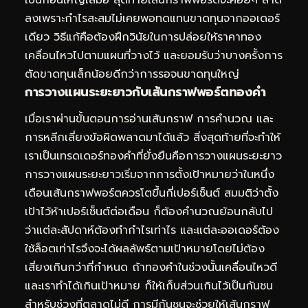
ลงเพราะกำไรสะสมไม่เคยพอทดแทนขาดทุนจากออเดอร์
เดียว วิธีแก้คือต้องฝึกวินัยในการปล่อยให้ราคาทอง
เคลื่อนไหวไปตามแผนที่วางไว้ และยอมรับว่าบางครั้งการ
ตัดขาดทุนเล็กน้อยดีกว่าการรอจนขาดทุนใหญ่
การวางแผนระยะยาวกับเส้นกราฟพอร์ตทองคำ
เมื่อเราผ่านขั้นตอนการอ่านเส้นกราฟ การคำนวณ และ
การหลีกเลี่ยงข้อผิดพลาดมาได้แล้ว สิ่งสุดท้ายที่จะทำให้
เราเป็นเทรดเดอร์ทองคำที่ยั่งยืนคือการวางแผนระยะยาว
การวางแผนระยะยาวเริ่มจากการตั้งเป้าหมายว่าในหนึ่ง
เดือนเส้นกราฟพอร์ตควรโตขึ้นกี่เปอร์เซ็นต์ สมมติว่าตั้ง
เป้าไว้ห้าเปอร์เซ็นต์ต่อเดือน ก็ต้องคำนวณย้อนกลับไป
ว่าแต่ละสัปดาห์ต้องทำกำไรเท่าไร และแต่ละออเดอร์ต้อง
ใช้ล็อตเท่าไรจึงจะได้ผลลัพธ์ตามเป้าหมายโดยไม่ต้อง
เสี่ยงเกินกว่าที่กำหนด ถ้าทองคำในช่วงนั้นเคลื่อนไหวดี
และเราทำได้เกินเป้าหมาย ก็ให้เก็บส่วนเกินไว้เป็นกันชน
สำหรับช่วงที่ตลาดไม่ดี การมีกันชนจะช่วยให้เส้นกราฟ