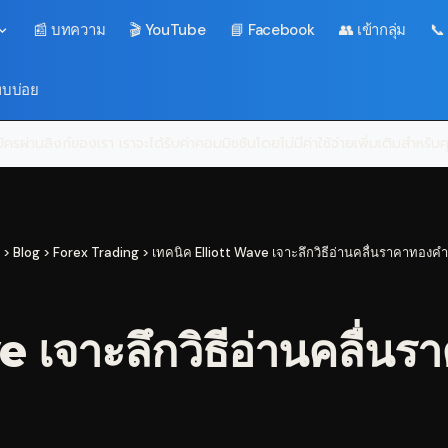
📰 บทความ
🎬 YouTube
📘 Facebook
👥 เข้ากลุ่ม
📞
พบบ่อย
ครผ่านลิงก์ของเรา เราจะได้รับค่าคอมมิชชันโดยไม่มีค่าใช้จ่ายเพิ่มเติมสำหรั
>
Blog
>
Forex Trading
>
เทคนิค Elliott Wave เจาะลึกวิธีอ่านคลื่นราคาทองคำ
 เจาะลึกวิธีอ่านคลื่นร