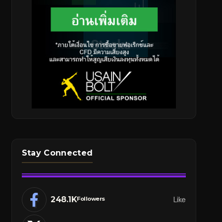
Stay Connected
248.1K
Like
Followers