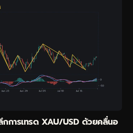
ะลึกการเทรด XAU/USD ด้วยคลื่นอ