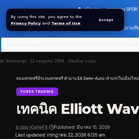
🏠 หน้าแรก
ราคาทอง SPDR
By using this site, you agree to the
Accept
Privacy Policy
and
Terms of Use
.
🎁 รับโบนัส $30
❓ คำถามที่
การเปิดเผยข้อมูล:
บทความนี้มีลิงก์พันธมิตร (affiliate link) หากคุณสมั
📅 อัปเดตล่าสุด:
22 กรกฎาคม 2569
· เขียนโดย
อ.บอม
สอนเทรดฟรีมีระบบเทรดฟรี ตำนาน EA Semi-Auto เจ้าแรกในเมืองไทย
FOREX TRADING
เทคนิค Elliott Wave
อ.บอม iCafeFX
Published: มีนาคม 15, 2026
Last updated: กรกฎาคม 22, 2026 6:05 am