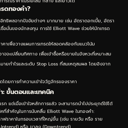
ดการณ์ราคาในระยะสั้น กลาง และยาวได้
เทรดทองคำ?
ับอิทธิพลจากปัจจัยต่างๆ มากมาย เช่น อัตราดอกเบี้ย, อัตรา
เชื่อมั่นของนักลงทุน การใช้ Elliott Wave ช่วยให้นักเทรด
คาเพื่อวางแผนการเทรดให้สอดคล้องกับแนวโน้ม
าจจะเปลี่ยนทิศทาง เพื่อเข้าซื้อหรือขายในจังหวะที่เหมาะสม
มายกำไรและระดับ Stop Loss ที่สมเหตุสมผล โดยอิงจาก
ดโดยการทำความเข้าใจวัฏจักรของราคา
ำ: ขั้นตอนและเทคนิค
รก แต่เมื่อเข้าใจหลักการแล้ว จะสามารถนำไปประยุกต์ใช้ได้
นิคที่สำคัญในการนับคลื่น Elliott Wave ในทองคำ:
ราฟราคาในกรอบเวลาที่ใหญ่ขึ้น (เช่น รายวัน หรือ ราย
น (Uptrend) หรือ ขาลง (Downtrend)