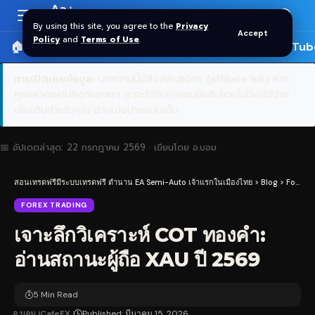
Aa
Font
By using this site, you agree to the
Privacy
Accept
Resizer
Policy
and
Terms of Use
.
🏠 หน้าแรก
ราคาทอง SPDR
📰 บทความ
🎬 YouTub
การเปิดเผยข้อมูล:
บทความนี้มีลิงก์พันธมิตร (affiliate link) หาก
คุณสมัครผ่านลิงก์ของเรา เราจะได้รับค่าคอมมิชชันโดยไม่มีค่าใช้จ่าย
เพิ่มเติมสำหรับคุณ
อ่านนโยบายฉบับเต็ม
📅 อัปเดตล่าสุด:
22 กรกฎาคม 2569
· เขียนโดย
อ.บอม
สอนเทรดฟรีมีระบบเทรดฟรี ตำนาน EA Semi-Auto เจ้าแรกในเมืองไทย
>
Blog
>
Forex Trading
FOREX TRADING
เจาะลึกวิเคราะห์ COT ทองคำ:
อ่านสถานะผู้ถือ XAU ปี 2569
5 Min Read
อ.บอม iCafeFX
Published: มีนาคม 15, 2026