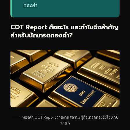
ทองคำ
COT Report คืออะไร และทำไมจึงสำคัญ
สำหรับนัก
เทรดทอง
คำ?
ทองคำ COT Report รายงานสถานะผู้ถือเทรดทองยังไง XAU
2569