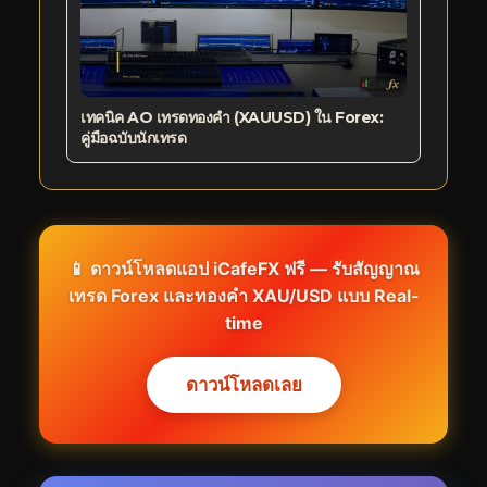
เทคนิค AO เทรดทองคำ (XAUUSD) ใน Forex:
คู่มือฉบับนักเทรด
📱 ดาวน์โหลดแอป iCafeFX ฟรี — รับสัญญาณ
เทรด Forex และทองคำ XAU/USD แบบ Real-
time
ดาวน์โหลดเลย