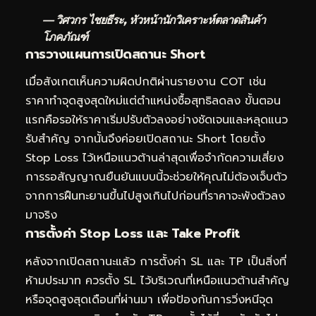
— วิศวกร ไชยธีระ, หัวหน้านักวิเคราะห์ตลาดสินค้า
โภคภัณฑ์
การวางแผนการเปิดสถานะ Short
เมื่อสังเกตเห็นความผิดปกติผ่านรายงาน COT เช่น
ราคาทำจุดสูงสุดใหม่แต่ตำแหน่งซื้อสุทธิลดลง ขั้นตอน
แรกคือรอให้ราคาเริ่มปรับตัวลงอย่างชัดเจนและหลุดแนว
รับสำคัญ จากนั้นจึงค่อยเปิดสถานะ Short โดยตั้ง
Stop Loss ไว้เหนือแนวต้านล่าสุดเพื่อจำกัดความเสี่ยง
การรอสัญญาณยืนยันแบบนี้จะช่วยให้คุณไม่ต้องเจ็บตัว
จากการฝืนทะยานขึ้นไปสูงเกินไปก่อนที่ราคาจะพังตัวลง
มาจริง
การตั้งค่า Stop Loss และ Take Profit
หลังจากเปิดสถานะแล้ว การตั้งค่า SL และ TP เป็นสิ่งที่
ห้ามประมาท ควรตั้ง SL ไว้บริเวณที่เหนือแนวต้านสำคัญ
หรือจุดสูงสุดเดือนที่ผ่านมา เพื่อป้องกันการวิ่งหนีจุด