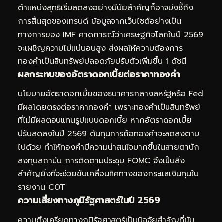
ตำแหน่งสุทธิเริ่มลดลงอย่างมีนัยสำคัญก็อาจบ่งชี้ถึง
การสิ้นสุดของเทรนด์ ข้อมูลจากเว็บไซต์อย่างเป็น
ทางการของ IMF คาดการณ์ว่าเศรษฐกิจโลกในปี 2569
จะเผชิญความไม่แน่นอนสูง ส่งผลให้ความต้องการ
ทองคำเป็นสินทรัพย์ปลอดภัยปรับตัวเพิ่มขึ้น 1 ดัชนี
ผลกระทบของอัตราดอกเบี้ยต่อราคาทองคำ
นโยบายอัตราดอกเบี้ยของธนาคารกลางสหรัฐหรือ Fed
มีผลโดยตรงต่อราคาทองคำ เพราะทองคำเป็นสินทรัพย์
ที่ไม่มีผลตอบแทนรูปแบบดอกเบี้ย หากอัตราดอกเบี้ย
ปรับลดลงในปี 2569 ต้นทุนการถือทองคำจะลดลงตาม
ไปด้วย ทำให้ทองคำมีความน่าสนใจมากขึ้นในสายตานัก
ลงทุนสถาบัน การติดตามประชุม FOMC จึงเป็นสิ่ง
สำคัญยิ่งที่จะช่วยขับเคลื่อนทิศทางของกระแสเงินทุนใน
รายงาน COT
ความเสี่ยงทางภูมิรัฐศาสตร์ในปี 2569
ความตึงเครียดทางภูมิรัฐศาสตร์เป็นปัจจัยสำคัญที่ขับ