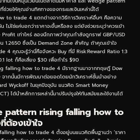
นาทีมีเงินหมุนเวียนในตลาดนี้มหาศาล และ wedge pattern
ี่ช่วยให้คุณอ่านทิศทางของกระแสเงินเหล่านี้ได้
ow to trade 4 แตกต่างจากวิธีการวิเคราะห์อื่นๆ คือความ
่ใช่แค่บอกว่าราคาจะขึ้นหรือลง แต่ยังช่วยระบุว่าควรเข้า
 Profit เท่าไหร่ ลองนึกภาพว่าคุณกำลังดูกราฟ GBP/USD
ซน 1.2650 ซึ่งเป็น Demand Zone สำคัญ ถ้าคุณเข้าใจ
 คุณจะรู้ว่านี่คือจังหวะ Buy ที่มี Risk:Reward Ratio 1:3
1 lot ก็คือเสี่ยง $30 เพื่อกำไร $90
ing falling how to trade 4 มีรากฐานมาจากทฤษฎี Dow
0 จากนั้นมีการพัฒนาต่อยอดโดยนักวิเคราะห์ชั้นนำอย่าง
ard Wyckoff ในยุคปัจจุบัน แนวคิด Smart Money
) ได้นำหลักการเหล่านี้มาปรับปรุงให้ทันสมัยและใช้งานได้
pattern rising falling how to
ี่ต้องเข้าใจ
ling how to trade 4 ตั้งอยู่บนแนวคิดพื้นฐานว่า ‘ราคา