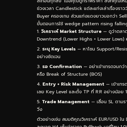
สะท้อนทุกสิ่ง’ เมื่อคุณดูกราฟราคา สิ่งที่คุณเ
ช่วงเวลา Candlestick แต่ละแท่งเล่าเรื่องราว
Buyer ครองเกม ส่วนแท่งแดงยาวบอกว่า Sel
ขั้นตอนการใช้ wedge pattern rising falling
วิเคราะห์ Market Structure
— ดูว่าตลาด
Downtrend (Lower Highs + Lower Lows) 
ระบุ Key Levels
— หาโซน Support/Resist
อย่างชัดเจน
รอ Confirmation
— อย่าเข้าเทรดจนกว่า
หรือ Break of Structure (BOS)
Entry + Risk Management
— เข้าเทรด
เลย Key Level และตั้ง TP ที่ R:R อย่างน้อย 1
Trade Management
— เลื่อน SL ตามราค
วิ่ง
ตัวอย่างเช่น สมมติคุณวิเคราะห์ EUR/USD ใน
ลงมาดู H4 เห็นว่าราคา Pullback มาที่โซน 1.