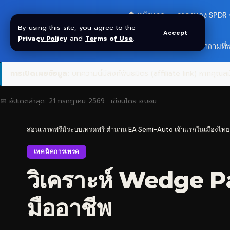
🏠 หน้าแรก
ราคาทอง SPDR
By using this site, you agree to the
Accept
Privacy Policy
and
Terms of Use
.
🎁 รับโบนัส $30
❓ คำถามที่
การเปิดเผยข้อมูล:
บทความนี้มีลิงก์พันธมิตร (affiliate link) หากคุณสมั
📅 อัปเดตล่าสุด:
21 กรกฎาคม 2569
· เขียนโดย
อ.บอม
สอนเทรดฟรีมีระบบเทรดฟรี ตำนาน EA Semi-Auto เจ้าแรกในเมืองไทย
เทคนิคการเทรด
วิเคราะห์ Wedge Pa
มืออาชีพ