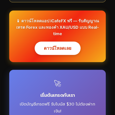
📱 ดาวน์โหลดแอป iCafeFX ฟรี — รับสัญญาณ
เทรด Forex และทองคำ XAU/USD แบบ Real-
time
ดาวน์โหลดเลย
🚀
เริ่มต้นเทรดกับเรา
เปิดบัญชีเทรดฟรี รับโบนัส $30 ไม่ต้องฝาก
เงิน!