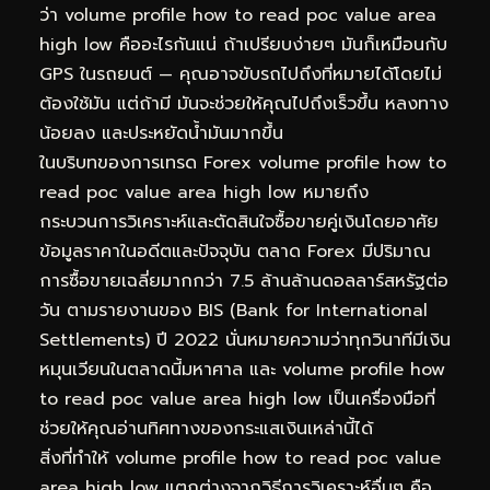
ว่า volume profile how to read poc value area
high low คืออะไรกันแน่ ถ้าเปรียบง่ายๆ มันก็เหมือนกับ
GPS ในรถยนต์ — คุณอาจขับรถไปถึงที่หมายได้โดยไม่
ต้องใช้มัน แต่ถ้ามี มันจะช่วยให้คุณไปถึงเร็วขึ้น หลงทาง
น้อยลง และประหยัดน้ำมันมากขึ้น
ในบริบทของการเทรด Forex volume profile how to
read poc value area high low หมายถึง
กระบวนการวิเคราะห์และตัดสินใจซื้อขายคู่เงินโดยอาศัย
ข้อมูลราคาในอดีตและปัจจุบัน ตลาด Forex มีปริมาณ
การซื้อขายเฉลี่ยมากกว่า 7.5 ล้านล้านดอลลาร์สหรัฐต่อ
วัน ตามรายงานของ BIS (Bank for International
Settlements) ปี 2022 นั่นหมายความว่าทุกวินาทีมีเงิน
หมุนเวียนในตลาดนี้มหาศาล และ volume profile how
to read poc value area high low เป็นเครื่องมือที่
ช่วยให้คุณอ่านทิศทางของกระแสเงินเหล่านี้ได้
สิ่งที่ทำให้ volume profile how to read poc value
area high low แตกต่างจากวิธีการวิเคราะห์อื่นๆ คือ