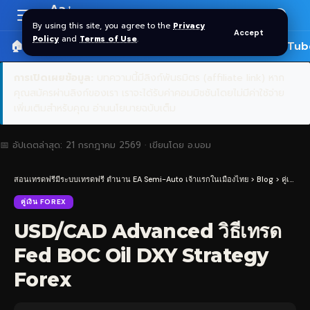
Aa
Font
By using this site, you agree to the
Privacy
Accept
Resizer
Policy
and
Terms of Use
.
🏠 หน้าแรก
ราคาทอง SPDR
📰 บทความ
🎬 YouTub
การเปิดเผยข้อมูล:
บทความนี้มีลิงก์พันธมิตร (affiliate link) หาก
คุณสมัครผ่านลิงก์ของเรา เราจะได้รับค่าคอมมิชชันโดยไม่มีค่าใช้จ่าย
เพิ่มเติมสำหรับคุณ
อ่านนโยบายฉบับเต็ม
📅 อัปเดตล่าสุด:
21 กรกฎาคม 2569
· เขียนโดย
อ.บอม
สอนเทรดฟรีมีระบบเทรดฟรี ตำนาน EA Semi-Auto เจ้าแรกในเมืองไทย
>
Blog
>
คู่เงิน Forex
คู่เงิน FOREX
USD/CAD Advanced วิธีเทรด
Fed BOC Oil DXY Strategy
Forex