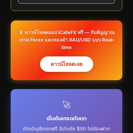
📱 ดาวน์โหลดแอป iCafeFX ฟรี — รับสัญญาณ
เทรด Forex และทองคำ XAU/USD แบบ Real-
time
ดาวน์โหลดเลย
🚀
เริ่มต้นเทรดกับเรา
เปิดบัญชีเทรดฟรี รับโบนัส $30 ไม่ต้องฝาก