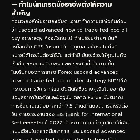
— ทำไมนักเทรดมืออาชีพถึงให้ความ
สำคัญ
ก่อนจะลงลึกในรายละเอียด เรามาทำความเข้าใจกันก่อน
ว่า usdcad advanced how to trade fed boc oil
dxy strategy คืออะไรกันแน่ ถ้าเปรียบง่ายๆ มันก็
เหมือนกับ GPS ในรถยนต์ — คุณอาจขับรถไปถึงที่
หมายได้โดยไม่ต้องใช้มัน แต่ถ้ามี มันจะช่วยให้คุณไปถึง
เร็วขึ้น หลงทางน้อยลง และประหยัดน้ำมันมากขึ้น
ในบริบทของการเทรด Forex usdcad advanced
how to trade fed boc oil dxy strategy หมายถึง
กระบวนการวิเคราะห์และตัดสินใจซื้อขายคู่เงินโดยอาศัย
ข้อมูลราคาในอดีตและปัจจุบัน ตลาด Forex มีปริมาณ
การซื้อขายเฉลี่ยมากกว่า 7.5 ล้านล้านดอลลาร์สหรัฐต่อ
วัน ตามรายงานของ BIS (Bank for International
Settlements) ปี 2022 นั่นหมายความว่าทุกวินาทีมีเงิน
หมุนเวียนในตลาดนี้มหาศาล และ usdcad advanced
how to trade fed boc oil dxy strategy เป็น