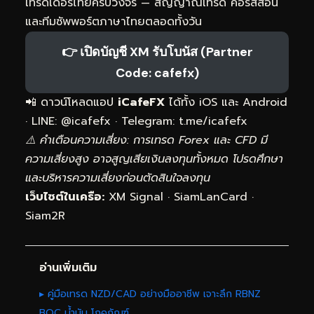
เทรดเดอร์ไทยครบวงจร — สัญญาณเทรด คอร์สสอน
และทีมซัพพอร์ตภาษาไทยตลอดทั้งวัน
👉 เปิดบัญชี XM รับโบนัส (Partner
Code: cafefx)
📲 ดาวน์โหลดแอป
iCafeFX
ได้ทั้ง iOS และ Android
· LINE: @icafefx · Telegram:
t.me/icafefx
⚠️ คำเตือนความเสี่ยง: การเทรด Forex และ CFD มี
ความเสี่ยงสูง อาจสูญเสียเงินลงทุนทั้งหมด โปรดศึกษา
และบริหารความเสี่ยงก่อนตัดสินใจลงทุน
เว็บไซต์ในเครือ:
XM Signal
·
SiamLanCard
·
Siam2R
อ่านเพิ่มเติม
▸ คู่มือเทรด NZD/CAD อย่างมืออาชีพ เจาะลึก RBNZ
BOC น้ำมัน โภคภัณฑ์