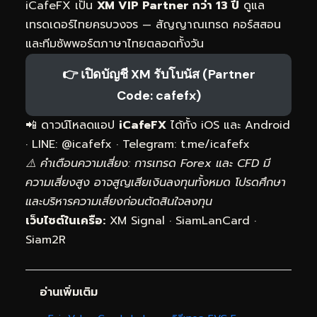
iCafeFX เป็น
XM VIP Partner กว่า 13 ปี
ดูแล
เทรดเดอร์ไทยครบวงจร — สัญญาณเทรด คอร์สสอน
และทีมซัพพอร์ตภาษาไทยตลอดทั้งวัน
👉 เปิดบัญชี XM รับโบนัส (Partner
Code: cafefx)
📲 ดาวน์โหลดแอป
iCafeFX
ได้ทั้ง iOS และ Android
· LINE: @icafefx · Telegram:
t.me/icafefx
⚠️ คำเตือนความเสี่ยง: การเทรด Forex และ CFD มี
ความเสี่ยงสูง อาจสูญเสียเงินลงทุนทั้งหมด โปรดศึกษา
และบริหารความเสี่ยงก่อนตัดสินใจลงทุน
เว็บไซต์ในเครือ:
XM Signal
·
SiamLanCard
·
Siam2R
อ่านเพิ่มเติม