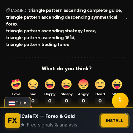
TAGGED:
triangle pattern ascending complete guide
triangle pattern ascending descending symmetrical
forex
triangle pattern ascending strategy forex
triangle pattern ascending วิธีใช้
triangle pattern trading forex
What do you think?
Love
Sad
Happy
Sleepy
Angry
Dead
Wink
📱
0
0
0
0
0
0
0
TH ▼
Contact us
×
iCafeFX — Forex & Gold
FX
INSTALL
★ Free signals & analysis
อ.บอม iCafeFX
Open
chaty