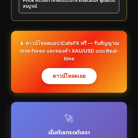
Price Action เทรดแบบไม่ใช้ Indicator คู่มือฉบับ
สมบูรณ์
📱 ดาวน์โหลดแอป iCafeFX ฟรี — รับสัญญาณ
เทรด Forex และทองคำ XAU/USD แบบ Real-
time
ดาวน์โหลดเลย
🚀
เริ่มต้นเทรดกับเรา