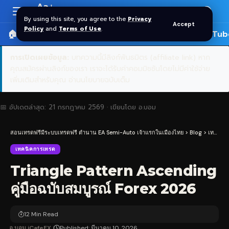
Aa
Font
By using this site, you agree to the
Privacy
Accept
Resizer
Policy
and
Terms of Use
.
🏠 หน้าแรก
ราคาทอง SPDR
📰 บทความ
🎬 YouTub
การเปิดเผยข้อมูล:
บทความนี้มีลิงก์พันธมิตร (affiliate link) หาก
คุณสมัครผ่านลิงก์ของเรา เราจะได้รับค่าคอมมิชชันโดยไม่มีค่าใช้จ่าย
เพิ่มเติมสำหรับคุณ
อ่านนโยบายฉบับเต็ม
📅 อัปเดตล่าสุด:
21 กรกฎาคม 2569
· เขียนโดย
อ.บอม
สอนเทรดฟรีมีระบบเทรดฟรี ตำนาน EA Semi-Auto เจ้าแรกในเมืองไทย
>
Blog
>
เทคนิคการเทรด
เทคนิคการเทรด
Triangle Pattern Ascending
คู่มือฉบับสมบูรณ์ Forex 2026
12 Min Read
อ.บอม iCafeFX
Published: มีนาคม 10, 2026