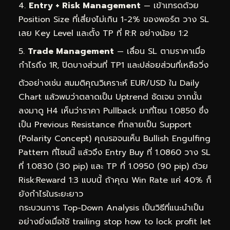
Entry + Risk Management
— เข้าเทรดด้วย
Position Size ที่เสี่ยงไม่เกิน 1-2% ของพอร์ต วาง SL
เลย Key Level และตั้ง TP ที่ R:R อย่างน้อย 1:2
Trade Management
— เลื่อน SL ตามราคาเมื่อ
กำไรถึง 1R, ปิดบางส่วนที่ TP1 และปล่อยส่วนที่เหลือวิ่ง
ตัวอย่างเช่น สมมติคุณวิเคราะห์ EUR/USD ใน Daily
Chart แล้วพบว่าตลาดเป็น Uptrend ชัดเจน จากนั้น
ลงมาดู H4 เห็นว่าราคา Pullback มาที่โซน 1.0850 ซึ่ง
เป็น Previous Resistance ที่กลายเป็น Support
(Polarity Concept) คุณรอจนเห็น Bullish Engulfing
Pattern ที่โซนนี้ แล้วจึง Entry Buy ที่ 1.0860 วาง SL
ที่ 1.0830 (30 pip) และ TP ที่ 1.0950 (90 pip) ด้วย
Risk:Reward 1:3 แบบนี้ ถ้าคุณ Win Rate แค่ 40% ก็
ยังกำไรในระยะยาว
กระบวนการ Top-Down Analysis เป็นวิธีที่แนะนำเป็น
อย่างยิ่งเมื่อใช้ trailing stop how to lock profit let