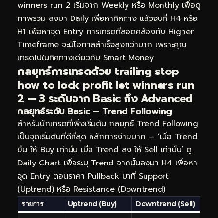
winners run 2 เริ่มจาก Weekly หรือ Monthly เพื่อดู
ภาพรวม ลงมา Daily เพื่อหาทิศทาง แล้วจบที่ H4 หรือ
H1 เพื่อหาจุด Entry การเทรดที่สอดคล้องกับ Higher
Timeframe จะมีโอกาสสำเร็จสูงกว่ามาก เพราะคุณ
เทรดไปในทิศทางเดียวกับ Smart Money
กลยุทธ์การเทรดด้วย trailing stop
how to lock profit let winners run
2 — 3 ระดับจาก Basic ถึง Advanced
กลยุทธ์ระดับ Basic — Trend Following
สำหรับนักเทรดที่เพิ่งเริ่มต้น กลยุทธ์ Trend Following
เป็นจุดเริ่มต้นที่ดีที่สุด หลักการง่ายมาก — ‘เมื่อ Trend
ขึ้น ให้ Buy เท่านั้น เมื่อ Trend ลง ให้ Sell เท่านั้น’ ดู
Daily Chart เพื่อระบุ Trend จากนั้นลงมา H4 เพื่อหา
จุด Entry ตอนราคา Pullback มาที่ Support
(Uptrend) หรือ Resistance (Downtrend)
รายการ
Uptrend (Buy)
Downtrend (Sell)