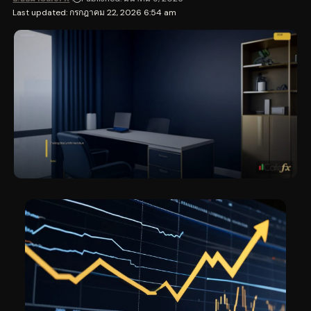
Last updated: กรกฎาคม 22, 2026 6:54 am