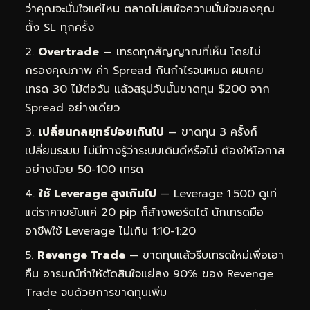
ว่าคุณจะมั่นใจแค่ไหน ตลาดไม่สนใจความมั่นใจของคุณ
ตั้ง SL ทุกครั้ง
Overtrade
— เทรดทุกสัญญาณที่เห็น โดยไม่
กรองคุณภาพ ค่า Spread กินกำไรจนหมด ผมเคย
เทรด 30 ไม้ต่อวัน แล้วสรุปวันนั้นขาดทุน $200 จาก
Spread อย่างเดียว
เปลี่ยนกลยุทธ์บ่อยเกินไป
— ขาดทุน 3 ครั้งก็
เปลี่ยนระบบ ไม่มีทางรู้ว่าระบบเดิมดีหรือไม่ ต้องให้โอกาส
อย่างน้อย 50-100 เทรด
ใช้ Leverage สูงเกินไป
— Leverage 1:500 ดูเท่
แต่ราคาขยับแค่ 20 pip ก็ล้างพอร์ตได้ นักเทรดมือ
อาชีพใช้ Leverage ไม่เกิน 1:10-1:20
Revenge Trade
— ขาดทุนแล้วรีบเทรดใหม่เพื่อเอา
คืน อารมณ์ทำให้ตัดสินใจแย่ลง 90% ของ Revenge
Trade จบด้วยการขาดทุนเพิ่ม