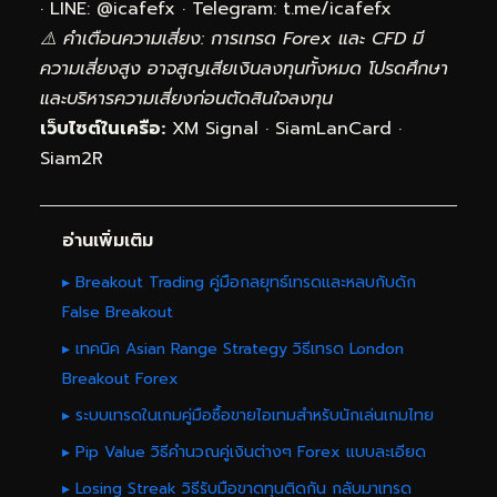
· LINE: @icafefx · Telegram:
t.me/icafefx
⚠️ คำเตือนความเสี่ยง: การเทรด Forex และ CFD มี
ความเสี่ยงสูง อาจสูญเสียเงินลงทุนทั้งหมด โปรดศึกษา
และบริหารความเสี่ยงก่อนตัดสินใจลงทุน
เว็บไซต์ในเครือ:
XM Signal
·
SiamLanCard
·
Siam2R
อ่านเพิ่มเติม
▸ Breakout Trading คู่มือกลยุทธ์เทรดและหลบกับดัก
False Breakout
▸ เทคนิค Asian Range Strategy วิธีเทรด London
Breakout Forex
▸ ระบบเทรดในเกมคู่มือซื้อขายไอเทมสำหรับนักเล่นเกมไทย
▸ Pip Value วิธีคำนวณคู่เงินต่างๆ Forex แบบละเอียด
▸ Losing Streak วิธีรับมือขาดทุนติดกัน กลับมาเทรด