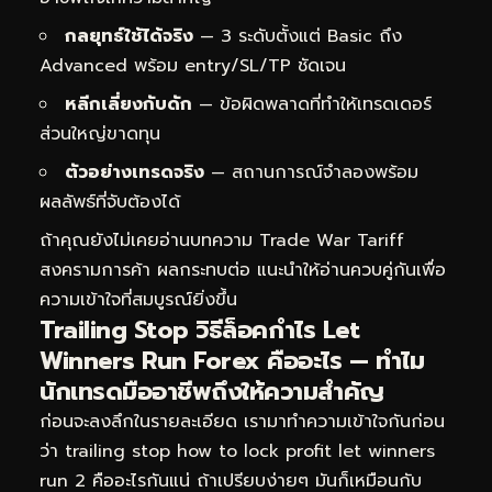
กลยุทธ์ใช้ได้จริง
— 3 ระดับตั้งแต่ Basic ถึง
Advanced พร้อม entry/SL/TP ชัดเจน
หลีกเลี่ยงกับดัก
— ข้อผิดพลาดที่ทำให้เทรดเดอร์
ส่วนใหญ่ขาดทุน
ตัวอย่างเทรดจริง
— สถานการณ์จำลองพร้อม
ผลลัพธ์ที่จับต้องได้
ถ้าคุณยังไม่เคยอ่านบทความ
Trade War Tariff
สงครามการค้า ผลกระทบต่อ
แนะนำให้อ่านควบคู่กันเพื่อ
ความเข้าใจที่สมบูรณ์ยิ่งขึ้น
Trailing Stop วิธีล็อคกำไร Let
Winners Run Forex คืออะไร — ทำไม
นักเทรดมืออาชีพถึงให้ความสำคัญ
ก่อนจะลงลึกในรายละเอียด เรามาทำความเข้าใจกันก่อน
ว่า trailing stop how to lock profit let winners
run 2 คืออะไรกันแน่ ถ้าเปรียบง่ายๆ มันก็เหมือนกับ