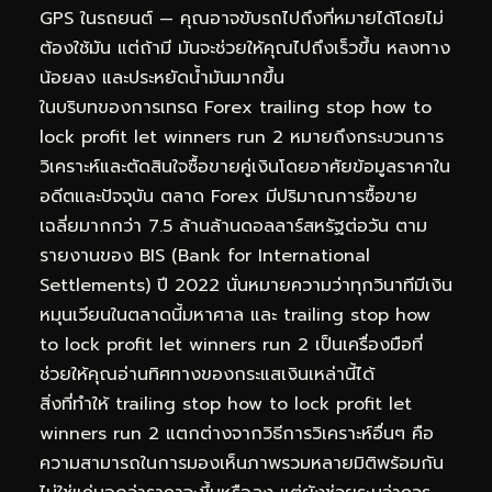
GPS ในรถยนต์ — คุณอาจขับรถไปถึงที่หมายได้โดยไม่
ต้องใช้มัน แต่ถ้ามี มันจะช่วยให้คุณไปถึงเร็วขึ้น หลงทาง
น้อยลง และประหยัดน้ำมันมากขึ้น
ในบริบทของการเทรด Forex trailing stop how to
lock profit let winners run 2 หมายถึงกระบวนการ
วิเคราะห์และตัดสินใจซื้อขายคู่เงินโดยอาศัยข้อมูลราคาใน
อดีตและปัจจุบัน ตลาด Forex มีปริมาณการซื้อขาย
เฉลี่ยมากกว่า 7.5 ล้านล้านดอลลาร์สหรัฐต่อวัน ตาม
รายงานของ BIS (Bank for International
Settlements) ปี 2022 นั่นหมายความว่าทุกวินาทีมีเงิน
หมุนเวียนในตลาดนี้มหาศาล และ trailing stop how
to lock profit let winners run 2 เป็นเครื่องมือที่
ช่วยให้คุณอ่านทิศทางของกระแสเงินเหล่านี้ได้
สิ่งที่ทำให้ trailing stop how to lock profit let
winners run 2 แตกต่างจากวิธีการวิเคราะห์อื่นๆ คือ
ความสามารถในการมองเห็นภาพรวมหลายมิติพร้อมกัน