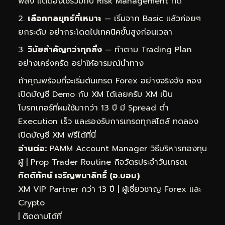
พลัง แต่ต้องใช้ร่วมกับ Risk Management ที่ดี
เลือกกลยุทธ์ที่เหมาะ
— เริ่มจาก Basic แล้วค่อยๆ
ยกระดับ อย่ากระโดดไปเทคนิคขั้นสูงก่อนเวลา
วินัยสำคัญกว่าทุกสิ่ง
— ทำตาม Trading Plan
อย่างเคร่งครัด อย่าให้อารมณ์นำทาง
ถ้าคุณพร้อมที่จะเริ่มต้นเทรด Forex อย่างจริงจัง ลอง
เปิดบัญชี Demo กับ XM ได้เลยครับ XM เป็น
โบรกเกอร์ที่ผมใช้มากว่า 13 ปี มี Spread ต่ำ
Execution เร็ว และรองรับการเทรดทุกสไตล์
ทดลอง
เปิดบัญชี XM ฟรีได้ที่นี่
อ่านต่อ:
PAMM Account Manager วิธีบริหารกองทุน
ผู้
|
Prop Trader Routine กิจวัตรประจำวันเทรดเ
กิตติทัศน์ เจริญพนาสิทธิ์ (อ.บอม)
XM VIP Partner กว่า 13 ปี | ผู้เชี่ยวชาญ Forex และ
Crypto
| ติดตามได้ที่