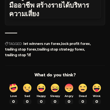
มืออาชีพ สร้างรายได้บริหาร
ความเสี่ยง
TAGGED:
let winners run forex
lock profit forex
trailing stop forex
trailing stop strategy forex
trailing stop วิธี
What do you think?
Love
Sad
Happy
Sleepy
Angry
Dead
Wink
0
0
0
0
0
0
0