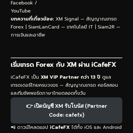
Facebook
/
YouTube
บทความที่เกี่ยวข้อง:
XM Signal — สัญญาณเทรด
Forex
|
SiamLanCard — เทคโนโลยี IT
|
Siam2R —
การเงินและอาชีพ
เริ่มเทรด Forex กับ XM ผ่าน
iCafeFX
iCafeFX เป็น
XM VIP Partner กว่า 13 ปี
ดูแล
เทรดเดอร์ไทยครบวงจร — สัญญาณเทรด คอร์สสอน
และทีมซัพพอร์ตภาษาไทยตลอดทั้งวัน
👉 เปิดบัญชี XM รับโบนัส (Partner
Code: cafefx)
📲 ดาวน์โหลดแอป
iCafeFX
ได้ทั้ง iOS และ Android