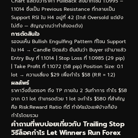
Chart แสดงว่าราคา Pullback ลงมาที่โซน 1.0995 –
1.1014 ซึ่งเป็น Previous Resistance ที่กลายเป็น
Support RSI ใน H4 อยู่ที่ 42 (ใกล้ Oversold แต่ยัง
ไม่ถึง — สัญญาณว่ากำลังจะเด้ง)
การตัดสินใจ
รอจนเห็น Bullish Engulfing Pattern ที่โซน Support
ใน H4 → Candle ปิดแล้ว ยืนยันว่า Buyer เข้ามาแล้ว
Entry Buy ที่ 1.1014 | Stop Loss ที่ 1.0985 (29 pip)
| Take Profit ที่ 1.1072 (58 pip) Position Size: 0.1
lot → ความเสี่ยง $29 เพื่อกำไร $58 (R:R = 1:2)
ผลลัพธ์
ราคาวิ่งขึ้นตรงๆ ถึง TP ภายใน 2 วันทำการ กำไร $58
จาก 0.1 lot ถ้าเทรดด้วย 1 lot จะกำไร $580 ที่สำคัญ
คือ Risk:Reward Ratio ที่ดี ทำให้แม้จะแพ้บ้างก็ยัง
กำไรโดยรวม
คำถามที่พบบ่อยเกี่ยวกับ Trailing Stop
วิธีล็อคกำไร Let Winners Run Forex