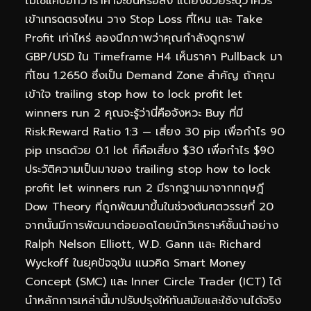
ไม่ใช่แค่บอกว่าราคาจะขึ้นหรือลง แต่ยังช่วยระบุว่าควร
เข้าเทรดตรงไหน วาง Stop Loss ที่ไหน และ Take
Profit เท่าไหร่ ลองนึกภาพว่าคุณกำลังดูกราฟ
GBP/USD ใน Timeframe H4 เห็นราคา Pullback มา
ที่โซน 1.2650 ซึ่งเป็น Demand Zone สำคัญ ถ้าคุณ
เข้าใจ trailing stop how to lock profit let
winners run 2 คุณจะรู้ว่านี่คือจังหวะ Buy ที่มี
Risk:Reward Ratio 1:3 — เสี่ยง 30 pip เพื่อกำไร 90
pip เทรดด้วย 0.1 lot ก็คือเสี่ยง $30 เพื่อกำไร $90
ประวัติความเป็นมาของ trailing stop how to lock
profit let winners run 2 มีรากฐานมาจากทฤษฎี
Dow Theory ที่ถูกพัฒนาขึ้นในช่วงต้นศตวรรษที่ 20
จากนั้นมีการพัฒนาต่อยอดโดยนักวิเคราะห์ชั้นนำอย่าง
Ralph Nelson Elliott, W.D. Gann และ Richard
Wyckoff ในยุคปัจจุบัน แนวคิด Smart Money
Concept (SMC) และ Inner Circle Trader (ICT) ได้
นำหลักการเหล่านี้มาปรับปรุงให้ทันสมัยและใช้งานได้จริง